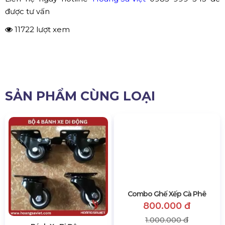
Lều trại dã ngoại
luôn là một trong những vật dụng
không thể thiếu khi đi dã ngoại/ đi phượt. Với kích thước
nhỏ gọn, trọng lượng nhẹ giúp bạn dễ dàng mang theo
trong ba lô, túi xách và sử dụng nó một cách vô cùng
tiện lợi. Một “ngôi nhà” xinh xắn nhưng cũng rất vững
chãi sẽ giúp cho chuyến đi phượt thêm tuyệt vời hơn đấy.
Liên hệ ngay hotline
Hoàng Sa Việt
0985 999 345 để
được tư vấn
11722 lượt xem
SẢN PHẨM CÙNG LOẠI