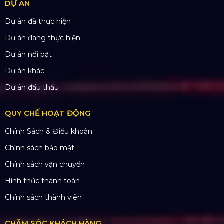
TP. HCM
TÀI KHOẢN NGÂN HÀNG
CÔNG TY TNHH ĐẦU TƯ VÀ PHÁT
TRIỂN HOÀNG SA VIỆT
Số tài khoản:
134053669
Ngân hàng: Á Châu (ACB)
Chi nhánh: PGD Bình Trị Đông
THÔNG TIN LIÊN HỆ
Hotline:
0985.999.345