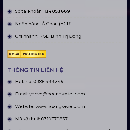
Sàn Sân Khấu Di Động
Top10 Công Ty Màn Hình Led Uy Tín
Tại Hà Nội
Top10 Công Ty Màn Hình Led Uy Tín
Tại Hồ Chí Minh