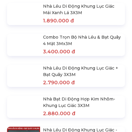
Giác 2M X 2M
1.450.000 đ
(Hexgon- White) Nhà Lều Rút Khung
Lục Giác 3Mx3M
1.890.000 đ
Nhà Bạt Lắp Ghép Di Động Khung
Thép 3X4.5M
2.120.000 đ
Nhà Bạt Xếp 3X6M Chân Thép | Cho
Thuê Lều Bánh Ú