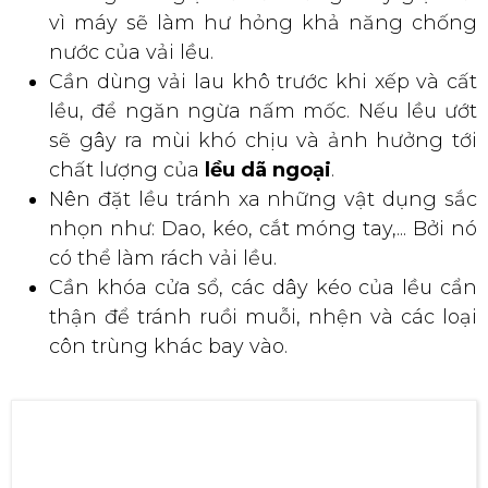
NGOẠI CAO CẤP
Một số lưu ý quan trọng trong cách bảo quản
lều dã
ngoại
đó là:
Không nên giặt vải lều bằng máy giặt bởi
vì máy sẽ làm hư hỏng khả năng chống
nước của vải lều.
Cần dùng vải lau khô trước khi xếp và cất
lều, để ngăn ngừa nấm mốc. Nếu lều ướt
sẽ gây ra mùi khó chịu và ảnh hưởng tới
chất lượng của
lều dã ngoại
.
Nên đặt lều tránh xa những vật dụng sắc
nhọn như: Dao, kéo, cắt móng tay,... Bởi nó
có thể làm rách vải lều.
Cần khóa cửa sổ, các dây kéo của lều cẩn
thận để tránh ruồi muỗi, nhện và các loại