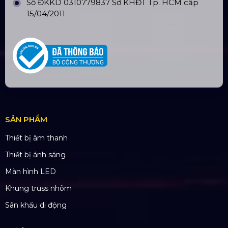
ĐỊA CHỈ VĂN PHÒNG
Trụ sở: 184/20 Lê Đình Cẩn, Phường Tân Tạo,
Quận Bình Tân, TP. HCM
CN Hà Nội: Số 229, Đ. Vân Trì, phường Vân Nội,
quận Đông Anh, Hà Nội
CN Hưng Yên: Khu Đô Thị EcoPark, Hưng Yên
CN Phú Quốc: ĐT45, Dương Đông, Phú Quốc
CN Long An: Viettruss Aluminum - Bến Lức, Long
An
Nhà Máy Sản Xuất: Lê Minh Xuân, Bình Chánh,