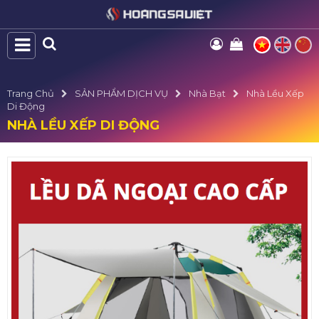
Trang Chủ
SẢN PHẨM DỊCH VỤ
Nhà Bạt
Nhà Lều Xếp
Di Động
NHÀ LỀU XẾP DI ĐỘNG