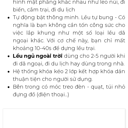
✅ ĐẶC ĐIỂM NỔI BẬT MÀ LỀU DÃ
NGOẠI CAO CẤP MANG LẠI
Là dạng
lều picnic l
ắp được trên nhiều địa
hình mặt phẳng khác nhau như leo núi, đi
biển, cắm trại, đi du lịch
Tự động bật thông minh. Lều tự bung - Có
nghĩa là bạn không cần tốn công sức cho
việc lắp khung như một số loại lều dã
ngoại khác. Với cơ chế này, bạn chỉ mất
khoảng 10-40s để dựng lều trại.
Lều ngủ ngoài trời
dùng cho 2-5 người khi
đi dã ngoại, đi du lịch hay dùng trong nhà.
Hệ thống khóa kéo 2 lớp kết hợp khóa dán
thuận tiện cho người sử dụng.
Bên trong có móc treo đèn - quạt, túi nhỏ
đựng đồ (điện thoại...)