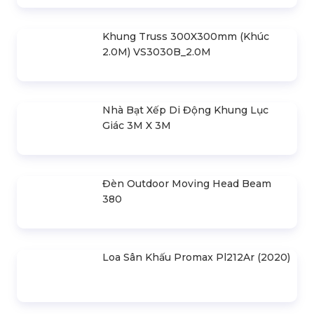
Nhà Bạt Di Động Hợp Kim Nhôm-
Khung Lục Giác 3X3M
2.880.000 đ
Nhà Lều Di Động Khung Lục Giác -
Bạt Quây 3X4,5M
3.520.000 đ
Nhà Bạt Lắp Ghép Di Động Khung
Thép 3Mx3M
1.500.000 đ