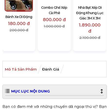
Bánh Xe Di Động
Combo Ghế Xếp
Nhà Bạt Xếp Di
Cà Phê
Động Khung Lục
180.000 đ
Giác 3M X 3M
800.000 đ
200.000 đ
1.890.000
1.000.000 đ
đ
2.100.000 đ
Mô Tả Sản Phẩm
Đánh Giá
MỤC LỤC NỘI DUNG