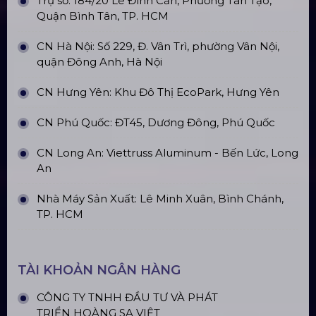
Nhà Bạt Xếp Di Động Khung Lục
Giác 3M X 3M
Đèn Outdoor Moving Head Beam
380
Loa Sân Khấu Promax Pl212Ar (2020)