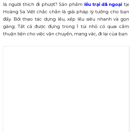
Bạn có đam mê với những chuyến dã ngoại thú vị? Bạn
là người thích đi phượt? Sản phẩm
lều trại dã ngoại
tại
Hoàng Sa Việt chắc chắn là giải pháp lý tưởng cho bạn
đấy. Bởi thao tác dựng lều, xếp lều siêu nhanh và gọn
gàng; Tất cả được đựng trong 1 túi nhỏ có quai cầm
thuận tiện cho việc vận chuyển, mang vác, đi lại của bạn.