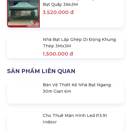
3.720.000 đ
Nhà Lều Di Động Khung Lục Giác
Mái Xanh Lá 3X3M
1.890.000 đ
Combo Trọn Bộ Nhà Lều & Bạt Quây
4 Mặt 3Mx3M
3.400.000 đ
Nhà Lều Di Động Khung Lục Giác +
Bạt Quây 3X3M
2.790.000 đ