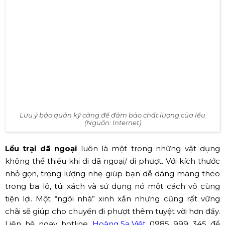
côn trùng khác bay vào.
Lưu ý bảo quản kỹ càng để đảm bảo chất lượng của lều
(Nguồn: Internet)