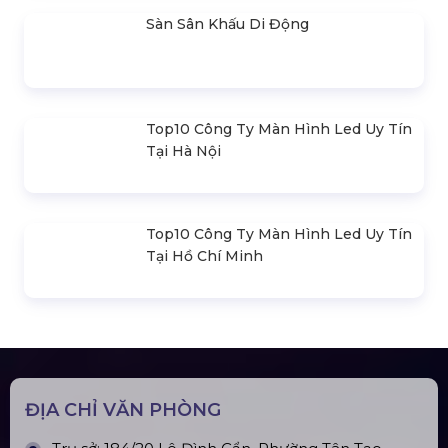
SẢN PHẨM LIÊN QUAN
Bản Vẽ Thiết Kế Nhà Bạt Ngang
30m Gian 6m
Cho Thuê Màn Hình Led P3.91
Indoor
Khung Truss 300X300mm (Khúc
2.0M) VS3030B_2.0M