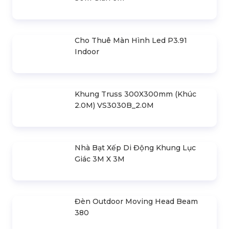
375.000 đ
SẢN PHẨM LIÊN QUAN
Bản Vẽ Thiết Kế Nhà Bạt Ngang
30m Gian 6m
Cho Thuê Màn Hình Led P3.91
Indoor
Khung Truss 300X300mm (Khúc
2.0M) VS3030B_2.0M
Nhà Bạt Xếp Di Động Khung Lục