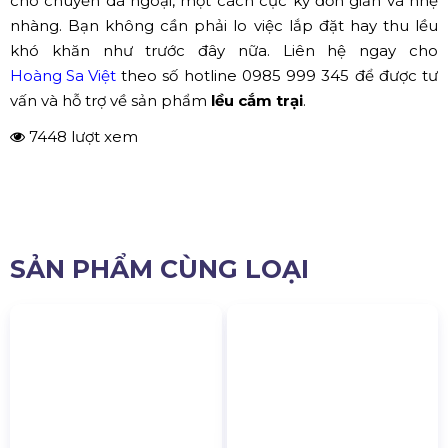
Chỉ với 30 giây bạn đã dựng xong một chiếc lều xinh xắn
cho chuyến dã ngoại, một cách cực kỳ đơn giản và nhẹ
nhàng. Bạn không cần phải lo việc lắp đặt hay thu lều
khó khăn như trước đây nữa. Liên hệ ngay cho
Hoàng Sa Việt
theo số hotline 0985 999 345 để được tư
vấn và hỗ trợ về sản phẩm
lều cắm trại
.
7448 lượt xem
SẢN PHẨM CÙNG LOẠI