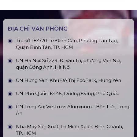
Tại Hà Nội
Top10 Công Ty Màn Hình Led Uy Tín
Tại Hồ Chí Minh
ĐỊA CHỈ VĂN PHÒNG
Trụ sở: 184/20 Lê Đình Cẩn, Phường Tân Tạo,
Quận Bình Tân, TP. HCM
CN Hà Nội: Số 229, Đ. Vân Trì, phường Vân Nội,
quận Đông Anh, Hà Nội
CN Hưng Yên: Khu Đô Thị EcoPark, Hưng Yên