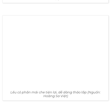
Lều có khả năng chống thấm nước cực tốt (Nguồn: Hoàng Sa
Việt)
Lều có phần mái che tiện lợi, dễ dàng tháo lắp (Nguồn:
Hoàng Sa Việt)