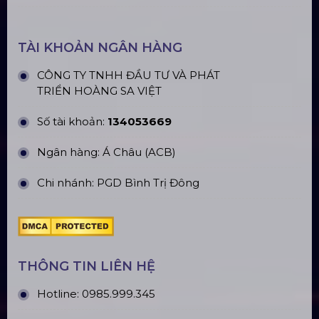
CN Phú Quốc: ĐT45, Dương Đông, Phú Quốc
CN Long An: Viettruss Aluminum - Bến Lức, Long
An
Nhà Máy Sản Xuất: Lê Minh Xuân, Bình Chánh,
TP. HCM
TÀI KHOẢN NGÂN HÀNG
CÔNG TY TNHH ĐẦU TƯ VÀ PHÁT
TRIỂN HOÀNG SA VIỆT
Số tài khoản:
134053669
Ngân hàng: Á Châu (ACB)
Chi nhánh: PGD Bình Trị Đông