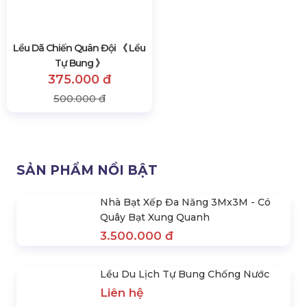
Lều Dã Chiến Quân Đội 《 Lều
Tự Bung 》
375.000 đ
500.000 đ
SẢN PHẨM NỔI BẬT
Nhà Bạt Xếp Đa Năng 3Mx3M - Có
Quây Bạt Xung Quanh
3.500.000 đ