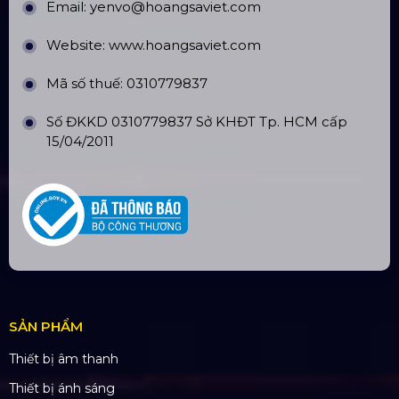
THÔNG TIN LIÊN HỆ
Hotline:
0985.999.345
Email:
yenvo@hoangsaviet.com
Website:
www.hoangsaviet.com
Mã số thuế: 0310779837
Số ĐKKD 0310779837 Sở KHĐT Tp. HCM cấp
15/04/2011