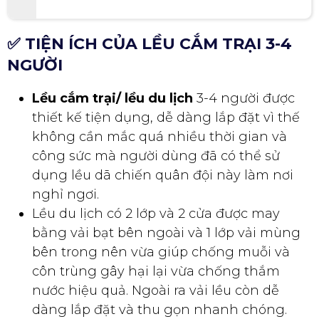
Những mẫu lều cắm trại được khách hàng ư
a chuộng nhất hiện nay
✅ TIỆN ÍCH CỦA LỀU CẮM TRẠI 3-4
NGƯỜI
Lều cắm trại/ lều du lịch
3-4 người được
thiết kế tiện dụng, dễ dàng lắp đặt vì thế
không cần mắc quá nhiều thời gian và
công sức mà người dùng đã có thể sử
dụng lều dã chiến quân đội này làm nơi
nghỉ ngơi.
Lều du lịch có 2 lớp và 2 cửa được may
bằng vải bạt bên ngoài và 1 lớp vải mùng
bên trong nên vừa giúp chống muỗi và
côn trùng gây hại lại vừa chống thắm
nước hiệu quả. Ngoài ra vải lều còn dễ