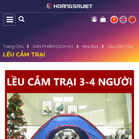
Trang Chủ
SẢN PHẨM DỊCH VỤ
Nhà Bạt
Lều Cắm Trại
LỀU CẮM TRẠI