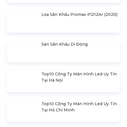
Giác 3M X 3M
Đèn Outdoor Moving Head Beam
380
Loa Sân Khấu Promax Pl212Ar (2020)
Sàn Sân Khấu Di Động
Top10 Công Ty Màn Hình Led Uy Tín