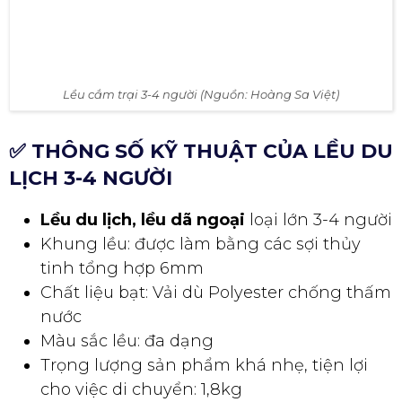
Lều cắm trại 3-4 người (Nguồn: Hoàng Sa Việt)
✅ THÔNG SỐ KỸ THUẬT CỦA LỀU DU
LỊCH 3-4 NGƯỜI
Lều du lịch, lều dã ngoại
loại lớn 3-4 người
Khung lều: được làm bằng các sợi thủy
tinh tổng hợp 6mm
Chất liệu bạt: Vải dù Polyester chống thấm
nước
Màu sắc lều: đa dạng
Trọng lượng sản phẩm khá nhẹ, tiện lợi