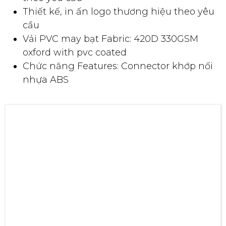
Chiều cao chân tối đa: 2.3m
Chiều cao mái tối đa: 3.5m
Trọng lượng: 39.5kg
Màu sắc: Xanh, Đỏ Đô, Trắng, Xám...hoặc
theo yêu cầu
Thiết kế, in ấn logo thương hiệu theo yêu
cầu
Vải PVC may bạt Fabric: 420D 330GSM
oxford with pvc coated
Chức năng Features: Connector khớp nối
nhựa ABS