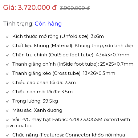
Giá: 3.720.000 đ
3.900.000 đ
Tình trạng:
Còn hàng
Kích thước mở rộng (Unfold size): 3x6m
Chất liệu khung (Material): Khung thép, sơn tĩnh điện
Chân trụ chính (OutSide foot tube): 43x43×0.7mm
Thanh giằng chính (InSide foot tube): 25×25×0.7mm
Thanh giằng xéo (Cross tube): 13×26×0.5mm
Chiều cao chân tối đa: 2.3m
Chiều cao mái tối đa: 3.5m
Trọng lượng: 39.5kg
Màu sắc: Xanh dương
Vải PVC may bạt Fabric: 420D 330GSM oxford with
pvc coated
Chức năng (Features): Connector khớp nối nhựa