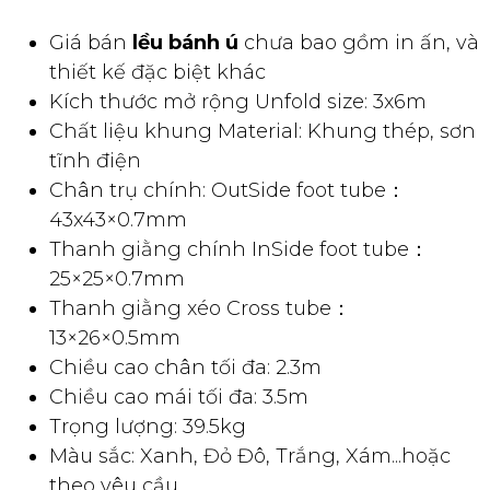
truyền thông đến khách hàng, dễ dàng thu hút sự chú ý
của khách hàng mà lại tiết kiệm được chi phí, mang đến
hiệu quả cao.
THÔNG SỐ KỸ THUẬT CỦA LỀU
BÁNH Ú 3X6M CHÂN THÉP
Giá bán
lều bánh ú
chưa bao gồm in ấn, và
thiết kế đặc biệt khác
Kích thước mở rộng Unfold size: 3x6m
Chất liệu khung Material: Khung thép, sơn
tĩnh điện
Chân trụ chính: OutSide foot tube：
43x43×0.7mm
Thanh giằng chính InSide foot tube：
25×25×0.7mm
Thanh giằng xéo Cross tube：
13×26×0.5mm