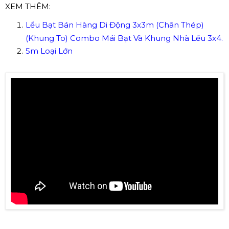
XEM THÊM:
Lều Bạt Bán Hàng Di Động 3x3m (Chân Thép)
(Khung To) Combo Mái Bạt Và Khung Nhà Lều 3x4.
5m Loại Lớn