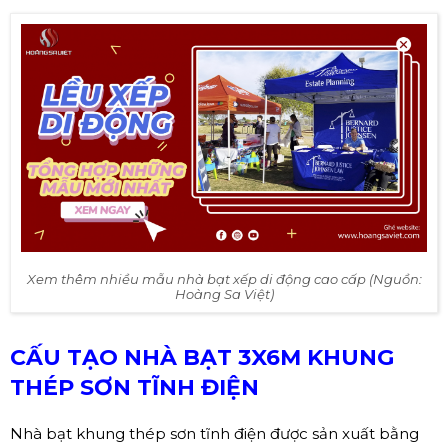
Xem thêm nhiều mẫu nhà bạt xếp di động cao cấp (Nguồn:
Hoàng Sa Việt)
CẤU TẠO NHÀ BẠT 3X6M KHUNG
THÉP SƠN TĨNH ĐIỆN
Nhà bạt khung thép sơn tĩnh điện được sản xuất bằng