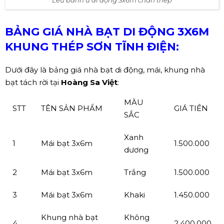
Lều bánh ú di động 3x6m chân thép
BẢNG GIÁ NHÀ BẠT DI ĐỘNG 3X6M
KHUNG THÉP SƠN TĨNH ĐIỆN:
Dưới đây là bảng giá nhà bạt di động, mái, khung nhà
bạt tách rời tại
Hoàng Sa Việt
:
MÀU
STT
TÊN SẢN PHẨM
GIÁ TIỀN
SẮC
Xanh
1
Mái bạt 3x6m
1.500.000
dương
2
Mái bạt 3x6m
Trắng
1.500.000
3
Mái bạt 3x6m
Khaki
1.450.000