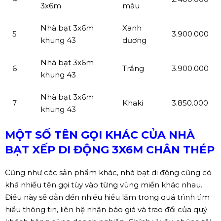
Khung nhà bạt
Không
4
2.400.000
3x6m
màu
Nhà bạt 3x6m
Xanh
5
3.900.000
khung 43
dương
Nhà bạt 3x6m
6
Trắng
3.900.000
khung 43
Nhà bạt 3x6m
7
Khaki
3.850.000
khung 43
MỘT SỐ TÊN GỌI KHÁC CỦA NHÀ
BẠT XẾP DI ĐỘNG 3X6M CHÂN THÉP
Cũng như các sản phẩm khác, nhà bạt di động cũng có
khá nhiều tên gọi tùy vào từng vùng miền khác nhau.
Điều này sẽ dẫn đến nhiều hiểu lầm trong quá trình tìm