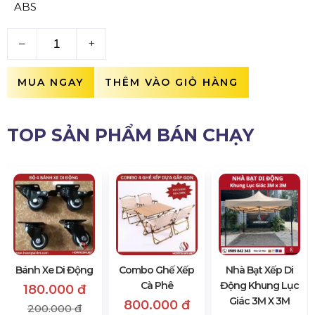
ABS
–
+
MUA NGAY
THÊM VÀO GIỎ HÀNG
TOP SẢN PHẨM BÁN CHẠY
Bánh Xe Di Động
Combo Ghế Xếp
Nhà Bạt Xếp Di
Cà Phê
Động Khung Lục
180.000 đ
Giác 3M X 3M
800.000 đ
200.000 đ