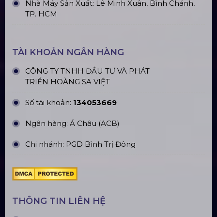
Top10 Công Ty Màn Hình Led Uy Tín
Tại Hà Nội
Top10 Công Ty Màn Hình Led Uy Tín
Tại Hồ Chí Minh
ĐỊA CHỈ VĂN PHÒNG
Trụ sở: 184/20 Lê Đình Cẩn, Phường Tân Tạo,
Quận Bình Tân, TP. HCM