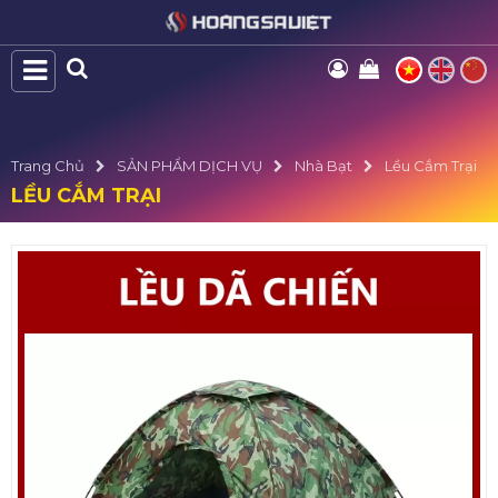
Trang Chủ
SẢN PHẨM DỊCH VỤ
Nhà Bạt
Lều Cắm Trại
LỀU CẮM TRẠI