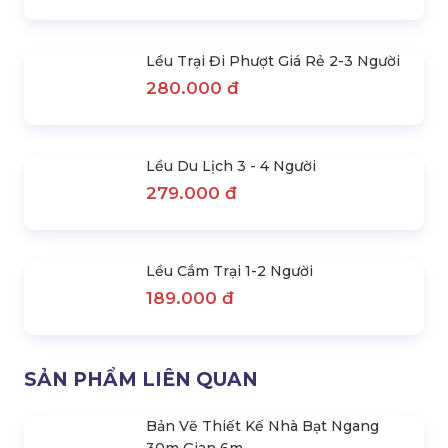
400.000 đ
SẢN PHẨM NỔI BẬT
Nhà Bạt Xếp Đa Năng 3Mx3M - Có
Quây Bạt Xung Quanh
3.500.000 đ
Lều Du Lịch Tự Bung Chống Nước
Liên hệ