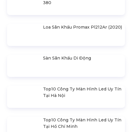
Bản Vẽ Thiết Kế Nhà Bạt Ngang
30m Gian 6m
Cho Thuê Màn Hình Led P3.91
Indoor
Khung Truss 300X300mm (Khúc
2.0M) VS3030B_2.0M
Nhà Bạt Xếp Di Động Khung Lục
Giác 3M X 3M