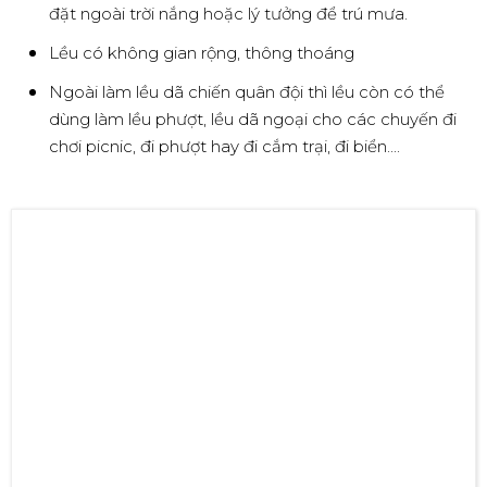
Lớp vải bên trong lều cá nhân dã chiến quân đội có
lớp ngoài phủ bạc chống nóng giúp dễ chịu hơn khi
đặt ngoài trời nắng hoặc lý tưởng để trú mưa.
Lều có không gian rộng, thông thoáng
Ngoài làm lều dã chiến quân đội thì lều còn có thể
dùng làm lều phượt, lều dã ngoại cho các chuyến đi
chơi picnic, đi phượt hay đi cắm trại, đi biển....