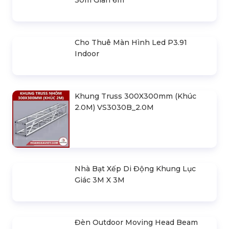
Lều Trại Đi Phượt Giá Rẻ 2-3 Người
280.000 đ
Lều Du Lịch 3 - 4 Người
279.000 đ
Lều Cắm Trại 1-2 Người
189.000 đ
SẢN PHẨM LIÊN QUAN