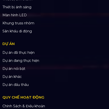
Ngân hàng: Á Châu (ACB)
Chi nhánh: PGD Bình Trị Đông
THÔNG TIN LIÊN HỆ
Hotline:
0985.999.345
Email:
yenvo@hoangsaviet.com
Website:
www.hoangsaviet.com
Mã số thuế: 0310779837
Số ĐKKD 0310779837 Sở KHĐT Tp. HCM cấp
15/04/2011