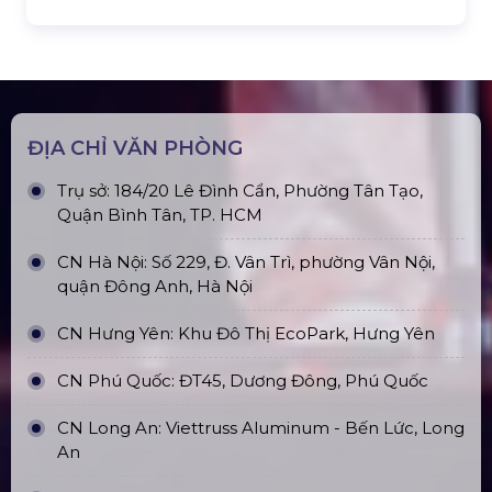
Đèn Outdoor Moving Head Beam
380
Loa Sân Khấu Promax Pl212Ar (2020)
Sàn Sân Khấu Di Động