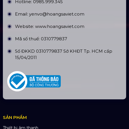
CN Hà Nội: Số 229, Đ. Vân Trì, phường Vân Nội,
quận Đông Anh, Hà Nội
CN Hưng Yên: Khu Đô Thị EcoPark, Hưng Yên
CN Phú Quốc: ĐT45, Dương Đông, Phú Quốc
CN Long An: Viettruss Aluminum - Bến Lức, Long
An
Nhà Máy Sản Xuất: Lê Minh Xuân, Bình Chánh,
TP. HCM
TÀI KHOẢN NGÂN HÀNG
CÔNG TY TNHH ĐẦU TƯ VÀ PHÁT
TRIỂN HOÀNG SA VIỆT
Số tài khoản:
134053669