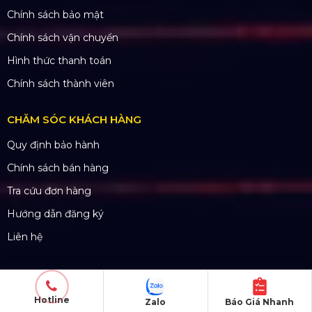
SẢN PHẨM
Thiết bị âm thanh
Thiết bị ánh sáng
Màn hình LED
Khung truss nhôm
Sân khấu di động
DỰ ÁN
Hotline
Zalo
Báo Giá Nhanh