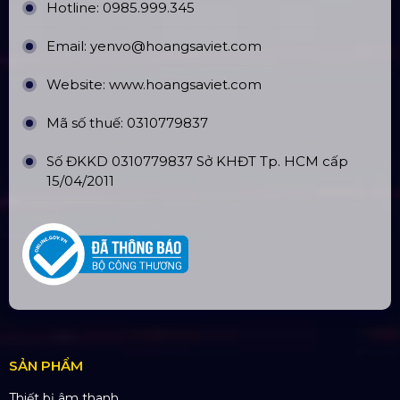
Ngân hàng: Á Châu (ACB)
Chi nhánh: PGD Bình Trị Đông
THÔNG TIN LIÊN HỆ
Hotline:
0985.999.345
Email:
yenvo@hoangsaviet.com
Website:
www.hoangsaviet.com
Mã số thuế: 0310779837
Số ĐKKD 0310779837 Sở KHĐT Tp. HCM cấp
15/04/2011