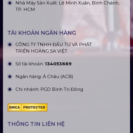
CN Hà Nội: Số 229, Đ. Vân Trì, phường Vân Nội,
quận Đông Anh, Hà Nội
CN Hưng Yên: Khu Đô Thị EcoPark, Hưng Yên
CN Phú Quốc: ĐT45, Dương Đông, Phú Quốc
CN Long An: Viettruss Aluminum - Bến Lức, Long
An
Nhà Máy Sản Xuất: Lê Minh Xuân, Bình Chánh,
TP. HCM
TÀI KHOẢN NGÂN HÀNG
CÔNG TY TNHH ĐẦU TƯ VÀ PHÁT
TRIỂN HOÀNG SA VIỆT
Số tài khoản:
134053669