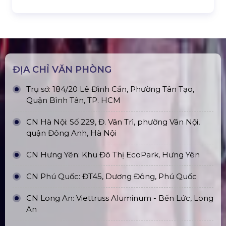
Top10 Công Ty Màn Hình Led Uy Tín
Tại Hà Nội
Top10 Công Ty Màn Hình Led Uy Tín
Tại Hồ Chí Minh
ĐỊA CHỈ VĂN PHÒNG
Trụ sở: 184/20 Lê Đình Cẩn, Phường Tân Tạo,
Quận Bình Tân, TP. HCM