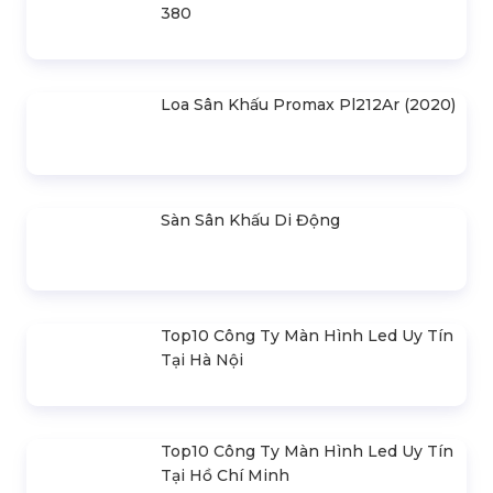
Nhà Bạt Xếp Di Động Khung Lục
Giác 3M X 3M
Đèn Outdoor Moving Head Beam
380
Loa Sân Khấu Promax Pl212Ar (2020)
Sàn Sân Khấu Di Động