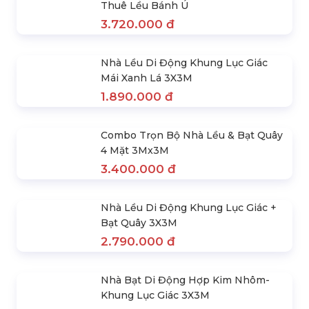
Thép 3X4.5M
2.120.000 đ
Nhà Bạt Xếp 3X6M Chân Thép | Cho
Thuê Lều Bánh Ú
3.720.000 đ
Nhà Lều Di Động Khung Lục Giác
Mái Xanh Lá 3X3M
1.890.000 đ
Combo Trọn Bộ Nhà Lều & Bạt Quây
4 Mặt 3Mx3M
3.400.000 đ