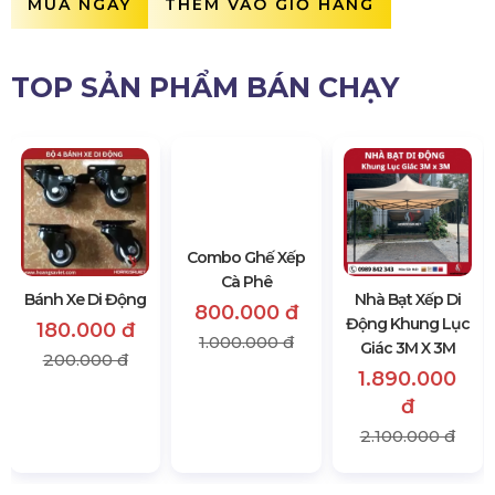
MUA NGAY
THÊM VÀO GIỎ HÀNG
TOP SẢN PHẨM BÁN CHẠY
Bánh Xe Di Động
Combo Ghế Xếp
Nhà Bạt Xếp Di
Cà Phê
Động Khung Lục
180.000 đ
Giác 3M X 3M
800.000 đ
200.000 đ
1.890.000
1.000.000 đ
đ
2.100.000 đ