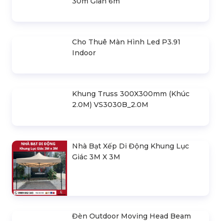
Nhà Lều Di Động Khung Lục Giác -
Bạt Quây 3X6M
5.400.000 đ
SẢN PHẨM LIÊN QUAN
Bản Vẽ Thiết Kế Nhà Bạt Ngang
30m Gian 6m
Cho Thuê Màn Hình Led P3.91
Indoor
Khung Truss 300X300mm (Khúc
2.0M) VS3030B_2.0M