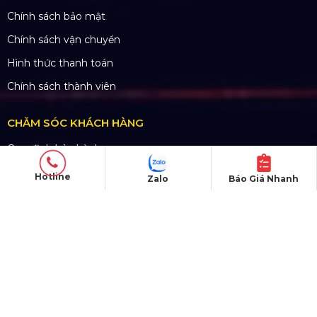
Dự án đang thực hiện
Dự án nổi bật
Dự án khác
Dự án đấu thầu
QUY CHẾ HOẠT ĐỘNG
Chính Sách & Điều khoản
Chính sách bảo mật
Hotline
Zalo
Báo Giá Nhanh
Chính sách vận chuyển
Hình thức thanh toán
Chính sách thành viên
CHĂM SÓC KHÁCH HÀNG
Quy định bảo hành