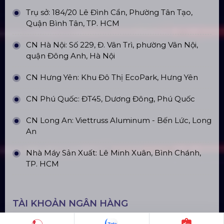
Trụ sở: 184/20 Lê Đình Cẩn, Phường Tân Tạo,
Quận Bình Tân, TP. HCM
CN Hà Nội: Số 229, Đ. Vân Trì, phường Vân Nội,
quận Đông Anh, Hà Nội
CN Hưng Yên: Khu Đô Thị EcoPark, Hưng Yên
CN Phú Quốc: ĐT45, Dương Đông, Phú Quốc
CN Long An: Viettruss Aluminum - Bến Lức, Long
An
Nhà Máy Sản Xuất: Lê Minh Xuân, Bình Chánh,
TP. HCM
TÀI KHOẢN NGÂN HÀNG
CÔNG TY TNHH ĐẦU TƯ VÀ PHÁT