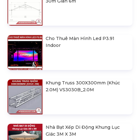
30m Gian 6m
Cho Thuê Màn Hình Led P3.91
Indoor
Khung Truss 300X300mm (Khúc
2.0M) VS3030B_2.0M
Nhà Bạt Xếp Di Động Khung Lục
Giác 3M X 3M