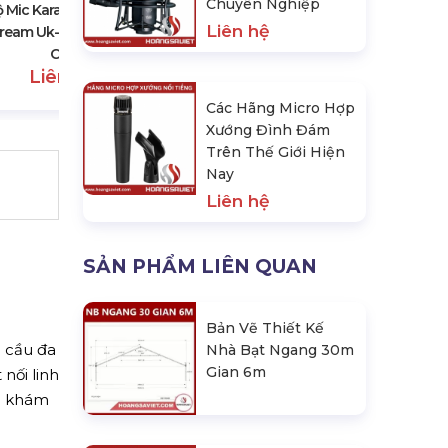
Liên hệ
Chuyên Nghiệp
ộ Mic Karaoke Thu Âm
Liên hệ
tream Uk-380 Chất Lượng
Cao
Liên hệ
Các Hãng Micro Hợp
Xướng Đình Đám
Trên Thế Giới Hiện
Nay
Liên hệ
SẢN PHẨM LIÊN QUAN
Bản Vẽ Thiết Kế
 cầu đa
Nhà Bạt Ngang 30m
Gian 6m
nối linh
ng khám