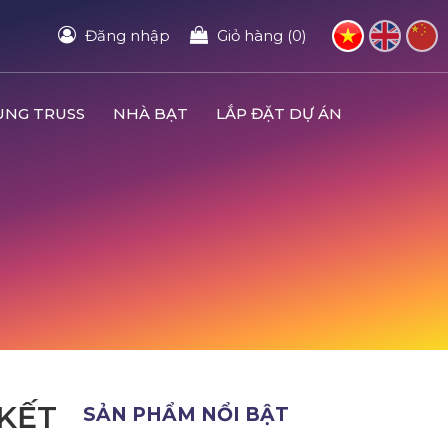
Đăng nhập
Giỏ hàng (0)
UNG TRUSS
NHÀ BẠT
LẮP ĐẶT DỰ ÁN
KẾT
SẢN PHẨM NỔI BẬT