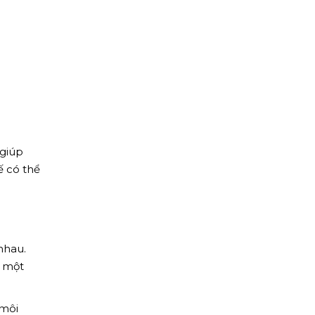
 giúp
ế có thể
nhau.
ộ một
 môi