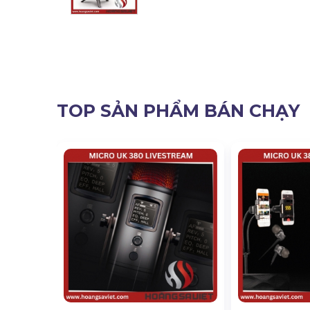
TOP SẢN PHẨM BÁN CHẠY
Hãng Sản
iệp