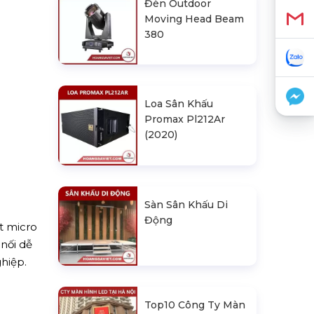
Đèn Outdoor
Moving Head Beam
380
Loa Sân Khấu
Promax Pl212Ar
(2020)
Sàn Sân Khấu Di
Động
t micro
nối dễ
hiệp.
Top10 Công Ty Màn