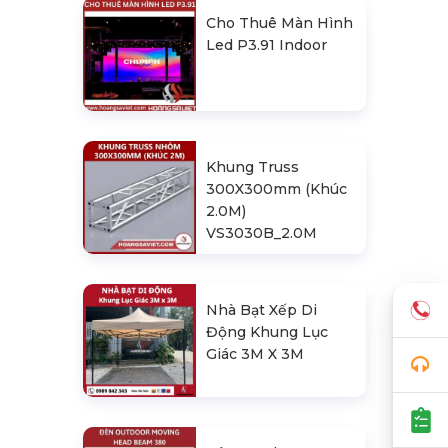
Cho Thuê Màn Hình
Led P3.91 Indoor
Khung Truss
300X300mm (Khúc
2.0M)
VS3030B_2.0M
Nhà Bạt Xếp Di
Động Khung Lục
Giác 3M X 3M