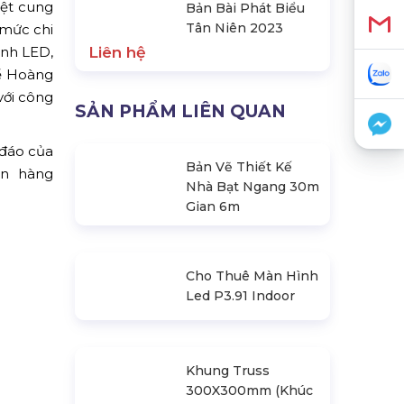
iệt cung
Bản Bài Phát Biểu
Tân Niên 2023
 mức chi
ình LED,
Liên hệ
để Hoàng
với công
SẢN PHẨM LIÊN QUAN
đáo của
Bản Vẽ Thiết Kế
ân hàng
Nhà Bạt Ngang 30m
Gian 6m
Cho Thuê Màn Hình
Led P3.91 Indoor