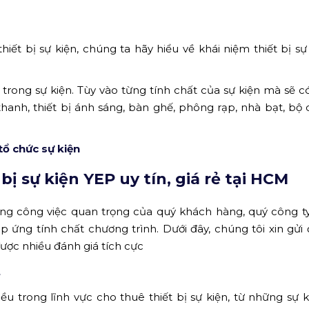
iết bị sự kiện, chúng ta hãy hiểu về khái niệm thiết bị sự 
g trong sự kiện. Tùy vào từng tính chất của sự kiện mà sẽ 
thanh, thiết bị ánh sáng, bàn ghế, phông rạp, nhà bạt, bộ
 tổ chức sự kiện
bị sự kiện YEP uy tín, giá rẻ tại HCM
ng công việc quan trọng của quý khách hàng, quý công t
áp ứng tính chất chương trình. Dưới đây, chúng tôi xin gửi
ược nhiều đánh giá tích cực
t
u trong lĩnh vực cho thuê thiết bị sự kiện, từ những sự k