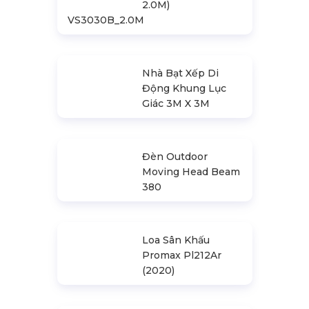
Khung Truss
300X300mm (Khúc
2.0M)
VS3030B_2.0M
Nhà Bạt Xếp Di
Động Khung Lục
Giác 3M X 3M
Đèn Outdoor
Moving Head Beam
380