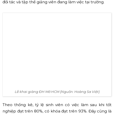
Tân sinh viên tham gia chương trình Lễ khai giảng (Nguồn:
Internet)
✅ Lễ khai giảng trường Đại học Mở
TP.HCM
Được thành lập vào năm 1990,
Đại học Mở TP.HCM
đã
và đang không ngừng cải cách và nâng cao chất lượng
đào tạo bằng cách chủ động mở rộng nhiều mối quan
hệ hợp tác với nhiều đối tác doanh nghiệp lớn trên thế
giới. Tới thời điểm hiện tại, OU đang là một trong những
trường ĐH tiên phong triển khai phương thức đào tạo
trực tuyến tại Việt Nam.
Đến hẹn lại lên,
lễ khai giảng
năm học 2019 - 2020 được
tổ chức hết sức ấn tượng, sự đầu tư kỹ lưỡng về mặt