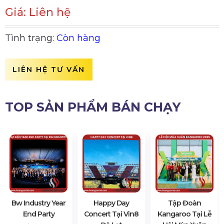
Giá: Liên hệ
Tình trạng:
Còn hàng
LIÊN HỆ TƯ VẤN
TOP SẢN PHẨM BÁN CHẠY
Bw Industry Year
Happy Day
Tập Đoàn
End Party
Concert Tại Vin8
Kangaroo Tại Lễ