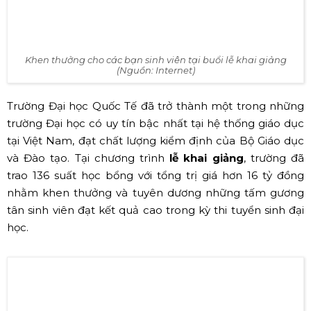
Lễ khai giảng 2019 trường Đại học Tài Chính - Marketing
UFM (Nguồn: Youtube)
✅ Lễ khai giảng Đại học Quốc Tế –
Đại học Quốc gia TP.HCM
Vào ngày 25/09/2019, trường
Đại học Quốc Tế - Đại học
Quốc gia TP.HCM
đã tổ chức lễ khai giảng năm học
2019 - 2020, chào đón hơn 2100 tân sinh viên đến từ mọi
tỉnh thành trong cả nước. Tại buổi lễ, với sự tham dự của
nam ca sĩ nổi tiếng Sỹ Luân bằng nhiều ca khúc hit và
nhiều tiết mục khác đến từ đội văn nghệ của trường Art
Team đã khuấy động không khí thêm phần sôi động
hơn.