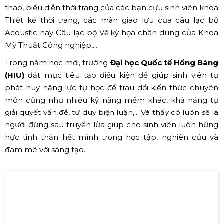
Hiệu trưởng nhà trường ĐH Văn Hiến đánh trống khai giảng
năm học mới (Nguồn: Internet)
Bên cạnh các nghi thức của
Lễ khai giảng
, nhà trường
còn rất chu đáo kỹ lưỡng trong khâu lên ý tưởng chương
trình. Sinh viên được tham gia nhiều trò chơi tại các gian
hàng, các hoạt động teambuilding và chương trình bốc
thăm trúng thưởng với nhiều phần quà giá trị như: Xe
máy Yamaha Sirius, Điện thoại A50S, Laptop Dell,.... Đặc
biệt, nhà HEDU còn rất “chịu chơi” khi mời nhiều ca sĩ
khách mời nổi tiếng về giao lưu như: Đức Phúc, Amee,