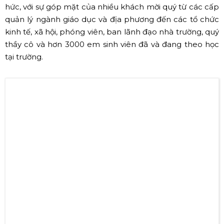
(Nguồn: Internet)
Trường Đại học Quốc Tế đã trở thành một trong những
trường Đại học có uy tín bậc nhất tại hệ thống giáo dục
tại Việt Nam, đạt chất lượng kiểm định của Bộ Giáo dục
và Đào tạo. Tại chương trình
lễ khai giảng
, trường đã
trao 136 suất học bổng với tổng trị giá hơn 16 tỷ đồng
nhằm khen thưởng và tuyên dương những tấm gương
tân sinh viên đạt kết quả cao trong kỳ thi tuyển sinh đại
học.