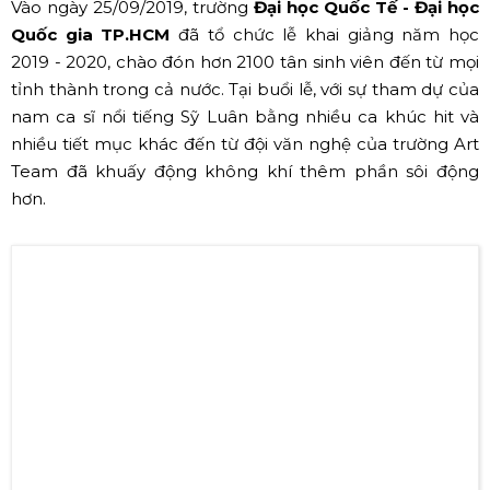
tráng, khách mời là các ca sĩ nổi tiếng như Osad đã tạo
nên không khí sôi động hừng hực của sức trẻ UFM.
Trường Đại học Tài Chính - Marketing ngày càng khẳng
định được chất lượng đào tạo, sự phát triển vững mạnh.
Đó là lý do tại sao UFM luôn là trường nằm trong top
được sinh viên đăng ký thi vào trường nhiều nhất tại
TP.HCM. Qua chương trình
Lễ khai giảng
lần này, UFM
hứa hẹn một năm học mới với thật nhiều thành công.