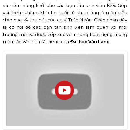
2020 (Nguồn: Internet)
✅ Lễ khai giảng Đại học Hoa Sen
HCM năm 2019
Hòa cùng không khí mùa tựu trường, trường
Đại học
Hoa Sen
tổ chức Lễ khai giảng vào ngày 09/09/2019 với
chủ đề “Where Dreams come true - Nơi bạn chinh phục
những giấc mơ” tại nhà thi đấu Quân khu 7 TP.HCM. Hơn
2500 tân sinh viên với tinh thần hào hứng cho một khởi
đầu mới và hào hứng cho một trang sách mới của cuộc
đời. Ngoài ra còn có sự tham dự của các doanh nghiệp,
đối tác và tập thể giảng viên đang làm việc tại trường.