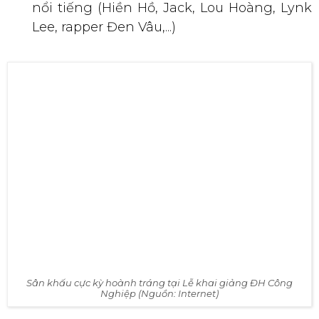
thể dục thể thao, gian hàng trò chơi dân
gian, các câu lạc bộ sinh viên, hoạt động
giao lưu giữa các khoa/viện.
Chương trình văn nghệ chào mừng năm
học mới từ nhiều ca sỹ nghệ sỹ, khách mời
nổi tiếng (Hiền Hồ, Jack, Lou Hoàng, Lynk
Lee, rapper Đen Vâu,...)