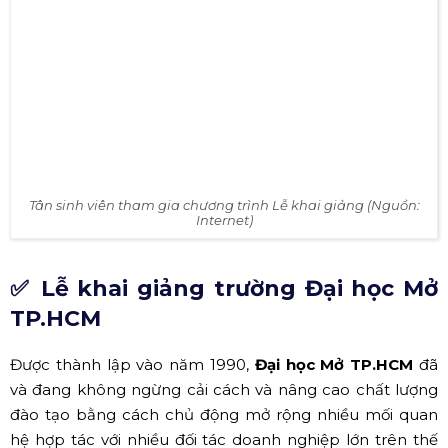
Jack, diễn viên Minh Dự.
"Ánh nắng của anh" dưới sự thể hiện của ca sĩ Đức Phúc
(Nguồn: Internet)
✅ Lễ khai giảng Đại học Quốc Tế
Hồng Bàng HCM