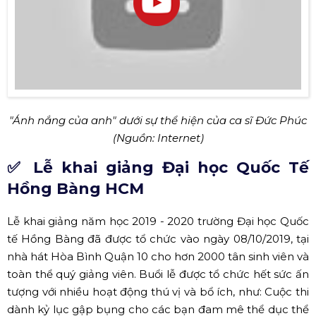
nhiều mục tiêu và hy vọng mới. Ngày 30/10/2019 vừa qua,
buổi lễ đã được diễn ra trong không khí vô cùng háo
hức, với sự góp mặt của nhiều khách mời quý từ các cấp
quản lý ngành giáo dục và địa phương đến các tổ chức
kinh tế, xã hội, phóng viên, ban lãnh đạo nhà trường, quý
thầy cô và hơn 3000 em sinh viên đã và đang theo học
tại trường.