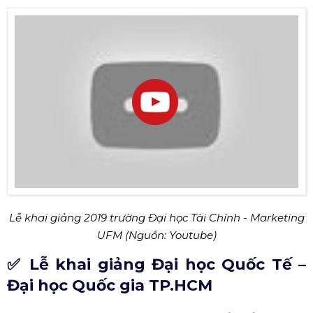
Màn kết hợp đặc biệt giữa Đen Vâu, Kimmese và Lynk Lee
(Nguồn: Internet)
✅ Lễ khai giảng trường Đại học Tài
Chính - Marketing
Trường Đại học Tài chính - Marketing
tổ chức lễ khai
giảng cho hơn 5.000 tân sinh viên vào ngày 28/09/2019
khóa học 2019 - 2023, chương trình chất lượng cao tại
Khu du lịch ĐamBri - Tỉnh Lâm Đồng. Ngoài các hoạt
động chính được diễn ra thì chương trình Chào đón tân
sinh viên với chủ đề “Tự hào UFMer” vô cùng hoành