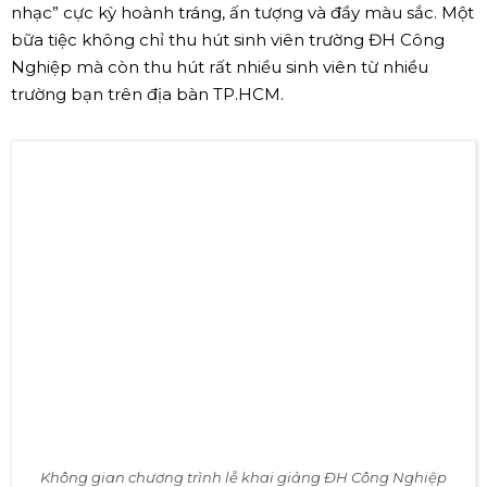
Màn biểu diễn của ca sĩ Hiền Hồ tại Lễ khai giảng ĐH Công
Nghiệp (Nguồn: Internet)
Buổi
lễ khai giảng
không chỉ có đầy đủ những nghi thức
trang trọng mà dường như còn là một “bữa tiệc âm
nhạc” cực kỳ hoành tráng, ấn tượng và đầy màu sắc. Một
bữa tiệc không chỉ thu hút sinh viên trường ĐH Công