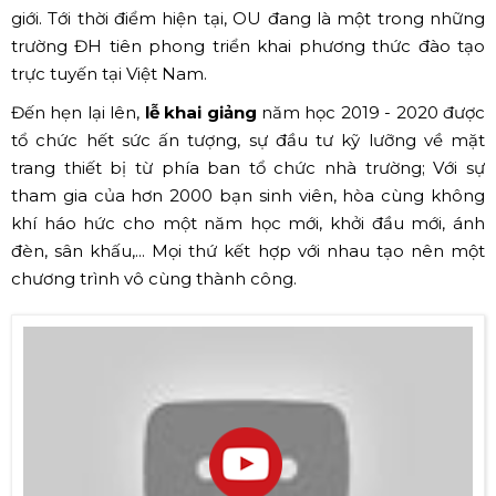
Lễ khai giảng năm học 2019 - 2020 trường Đại học Quốc
tế Hồng Bàng đã được tổ chức vào ngày 08/10/2019, tại
nhà hát Hòa Bình Quận 10 cho hơn 2000 tân sinh viên và
toàn thể quý giảng viên. Buổi lễ được tổ chức hết sức ấn
tượng với nhiều hoạt động thú vị và bổ ích, như: Cuộc thi
dành kỷ lục gập bụng cho các bạn đam mê thể dục thể
thao, biểu diễn thời trang của các bạn cựu sinh viên khoa
Thiết kế thời trang, các màn giao lưu của câu lạc bộ
Acoustic hay Câu lạc bộ Vẽ ký họa chân dung của Khoa
Mỹ Thuật Công nghiệp,...
Trong năm học mới, trường
Đại học Quốc tế Hồng Bàng
(HIU)
đặt mục tiêu tạo điều kiện để giúp sinh viên tự
phát huy năng lực tự học để trau dồi kiến thức chuyên
môn cũng như nhiều kỹ năng mềm khác, khả năng tự
giải quyết vấn đề, tư duy biện luận,... Và thầy cô luôn sẽ là
người đứng sau truyền lửa giúp cho sinh viên luôn hừng