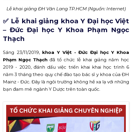
Lễ khai giảng ĐH Mở HCM (Nguồn: Hoàng Sa Việt)
Theo thống kê, tỷ lệ sinh viên có việc làm sau khi tốt
nghiệp đạt trên 80%, có khóa đạt trên 93%. Đây cũng là
ngôi trường Đại học đầu tiên tại Việt Nam có chương
trình đào tạo về lĩnh vực quản trị được kiểm định theo
chuẩn kiểm định ACBSP bởi Hội đồng kiểm định trường
và chương trình đào tạo kinh doanh của Hoa Kỳ.
✅ Lễ khai giảng Đại học Văn Lang