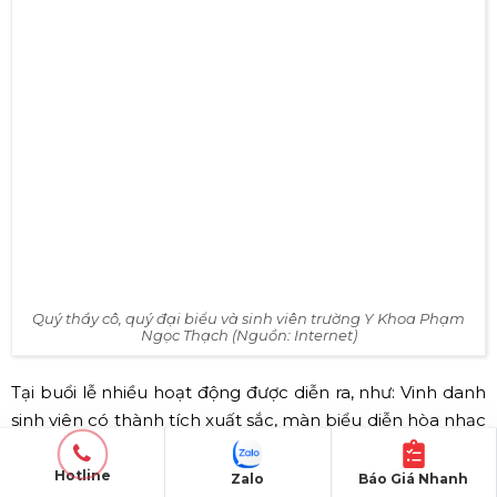
màu sắc văn hóa rất riêng của
Đại học Văn Lang
.
Lễ khai giảng ĐH Văn Lang TP.HCM (Nguồn: Internet)
✅ Lễ khai giảng khoa Y Đại học Việt
– Đức Đại học Y Khoa Phạm Ngọc
Hotline
Zalo
Báo Giá Nhanh
Thạch