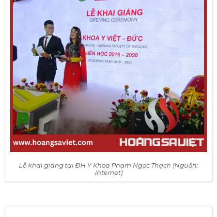
06/10/2019
Là ngày chào đón thế hệ sinh viên khóa 25, là ngày
hướng đến kỷ niệm 25 năm thành lập trường,
Lễ khai
giảng
được tổ chức vào ngày 06/10/2019 trở nên ý nghĩa
hơn bao giờ hết. Chương trình được diễn ra hoành tráng
nhất từ trước đến nay tại Sân vận động Quân khu 7 với
sức chứa hơn 20.000 người, một sự kiện đầy đủ niềm vui
và cảm xúc.
Sinh viên được tham gia rất nhiều chương trình thú vị và
đặc sắc đến từ Hội ẩm thực, hội văn nghệ được Ban tổ
chức dày công chuẩn bị để đem lại nhiều bất ngờ thú vị
và niềm hứng khởi cho các bạn tân sinh viên K25. Góp
vui thêm không khí cho buổi Lễ khai giảng là màn biểu
diễn cực kỳ thu hút của ca sĩ Trúc Nhân. Chắc chắn đây
là cơ hội để các bạn tân sinh viên làm quen với môi
trường mới và được tiếp xúc với những hoạt động mang