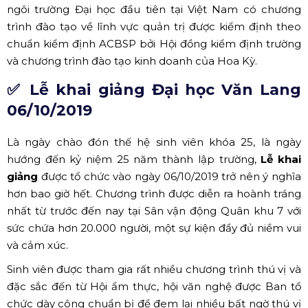
trang thiết bị từ phía ban tổ chức nhà trường; Với sự
tham gia của hơn 2000 bạn sinh viên, hòa cùng không
khí háo hức cho một năm học mới, khởi đầu mới, ánh
đèn, sân khấu,... Mọi thứ kết hợp với nhau tạo nên một
chương trình vô cùng thành công.
Lễ khai giảng trường ĐH Mở TP.HCM năm học 2019 -