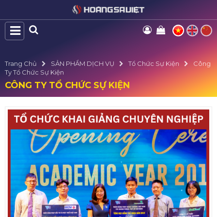
Trang Chủ
SẢN PHẨM DỊCH VỤ
Tổ Chức Sự Kiện
Công
Ty Tổ Chức Sự Kiện
CÔNG TY TỔ CHỨC SỰ KIỆN