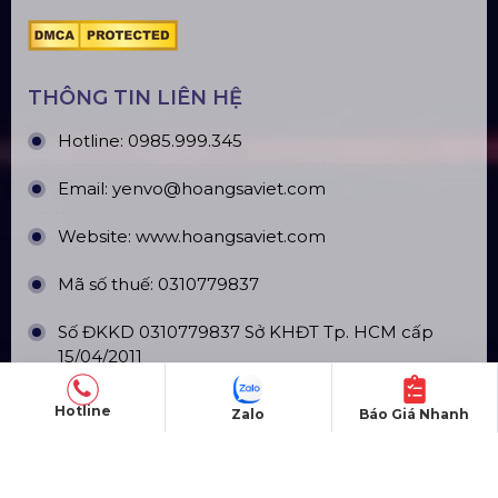
Top10 Công Ty Màn Hình Led Uy Tín
Tại Hồ Chí Minh
ĐỊA CHỈ VĂN PHÒNG
Trụ sở: 184/20 Lê Đình Cẩn, Phường Tân Tạo,
Quận Bình Tân, TP. HCM
Hotline
Zalo
Báo Giá Nhanh
CN Hà Nội: Số 229, Đ. Vân Trì, phường Vân Nội,
quận Đông Anh, Hà Nội