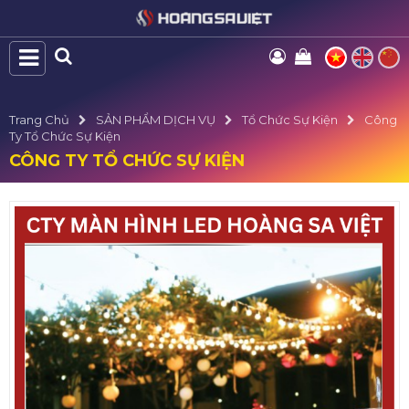
Trang Chủ
SẢN PHẨM DỊCH VỤ
Tổ Chức Sự Kiện
Công
Ty Tổ Chức Sự Kiện
CÔNG TY TỔ CHỨC SỰ KIỆN