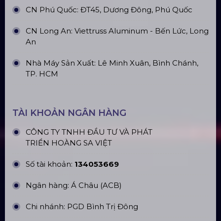
Loa Sân Khấu Promax Pl212Ar (2020)
Sàn Sân Khấu Di Động
Top10 Công Ty Màn Hình Led Uy Tín
Tại Hà Nội