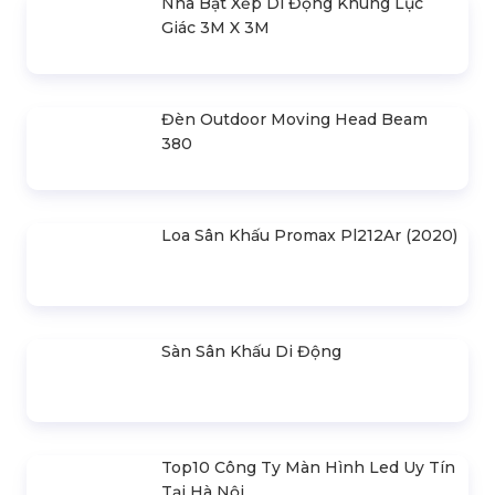
Sự Kiện "love Your Skin" Aeon Mall
Hà Đông
Liên hệ
SẢN PHẨM LIÊN QUAN
Bản Vẽ Thiết Kế Nhà Bạt Ngang
30m Gian 6m
Cho Thuê Màn Hình Led P3.91
Indoor