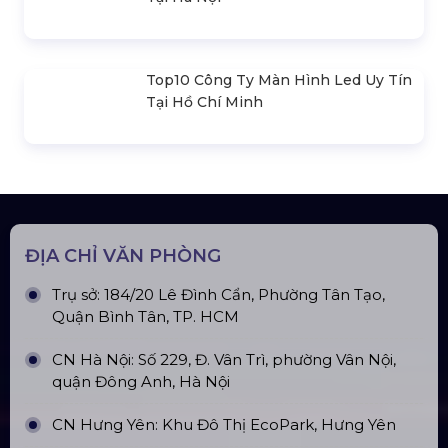
Khung Truss 300X300mm (Khúc
2.0M) VS3030B_2.0M
Nhà Bạt Xếp Di Động Khung Lục
Giác 3M X 3M
Đèn Outdoor Moving Head Beam
380