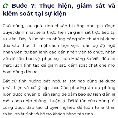
Bước 7: Thực hiện, giám sát và
kiểm soát tại sự kiện
Cuối cùng, sau quá trình chuẩn bị công phu, giai đoạn
quyết định nhất sẽ là thực hiện và giám sát trực tiếp tại
sự kiện. Đây là lúc tất cả những công sức chuẩn bị được
đưa vào thực thi một cách trọn vẹn. Toàn bộ đội ngũ
nhân viên, từ ban lãnh đạo đến nhân viên tổ chức, nhân
viên lễ tân, bảo vệ, phục vụ... của Hoàng Sa Việt đều có
mặt, luôn tỉnh táo để giám sát, kiểm soát chặt chẽ mọi
hoạt động diễn ra.
Bất cứ tình huống bất ngờ, sai sót nào cũng sẽ được
phát hiện và xử lý kịp thời. Các phương án dự phòng
luôn được chuẩn bị sẵn sàng để đảm bảo sự kiện diễn ra
một cách nhịp nhàng, thuận lợi. Đội lễ tân của chúng tôi
cũng được đào tạo chuyên nghiệp để luôn tỏ ra thân
thiện, nhiệt tình và hỗ trợ khách hàng tận tình.