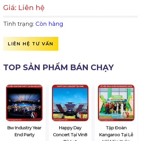
Giá: Liên hệ
Tình trạng:
Còn hàng
LIÊN HỆ TƯ VẤN
TOP SẢN PHẨM BÁN CHẠY
Bw Industry Year
Happy Day
Tập Đoàn
End Party
Concert Tại Vin8
Kangaroo Tại Lễ