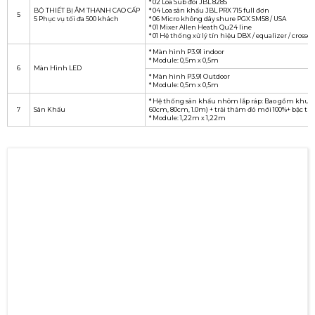
* 02 Loa Sub đôi JBL 828S
BỘ THIẾT BỊ ÂM THANH CAO CẤP
* 04 Loa sân khấu JBL PRX 715 full đơn
5
5 Phục vụ tối đa 500 khách
* 06 Micro không dây shure PGX SM58 / USA
* 01 Mixer Allen Heath Qu24 line
* 01 Hệ thống xử lý tín hiệu DBX / equalizer / crossove
* Màn hình P3.91 indoor
* Module: 0,5m x 0,5m
6
Màn Hình LED
* Màn hình P3.91 Outdoor
* Module: 0,5m x 0,5m
* Hệ thống sân khấu nhôm lắp ráp: Bao gồm khung
7
Sân Khấu
60cm, 80cm, 1.0m) + trải thảm đỏ mới 100%+ bậc t
* Module: 1,22m x 1,22m