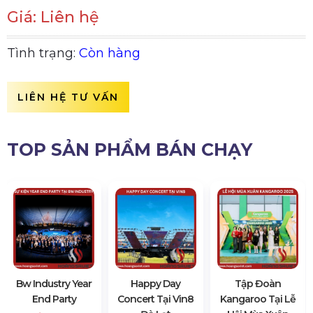
Giá: Liên hệ
Tình trạng:
Còn hàng
LIÊN HỆ TƯ VẤN
TOP SẢN PHẨM BÁN CHẠY
Bw Industry Year
Happy Day
Tập Đoàn
End Party
Concert Tại Vin8
Kangaroo Tại Lễ