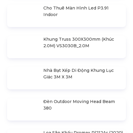
30m Gian 6m
Cho Thuê Màn Hình Led P3.91
Indoor
Khung Truss 300X300mm (Khúc
2.0M) VS3030B_2.0M
Nhà Bạt Xếp Di Động Khung Lục
Giác 3M X 3M
Đèn Outdoor Moving Head Beam
380