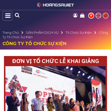
Trang Chủ
SẢN PHẨM DỊCH VỤ
Tổ Chức Sự Kiện
Công
Ty Tổ Chức Sự Kiện
CÔNG TY TỔ CHỨC SỰ KIỆN