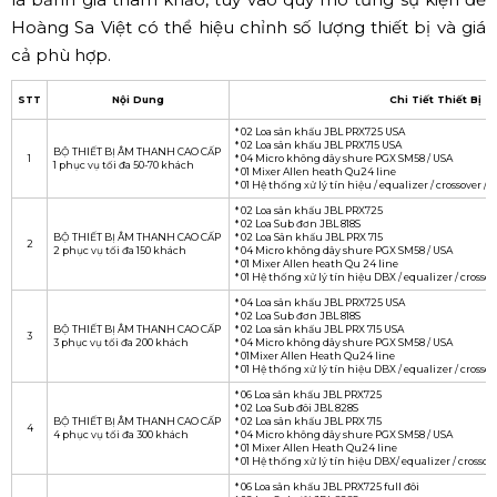
Hoàng Sa Việt có thể hiệu chỉnh số lượng thiết bị và giá
cả phù hợp.
STT
Nội Dung
Chi Tiết Thiết Bị
* 02 Loa sân khấu JBL PRX725 USA
* 02 Loa sân khấu JBL PRX715 USA
BỘ THIẾT BỊ ÂM THANH CAO CẤP
1
* 04 Micro không dây shure PGX SM58 / USA
1 phục vụ tối đa 50-70 khách
* 01 Mixer Allen heath Qu24 line
* 01 Hệ thống xử lý tín hiệu / equalizer / crossover / E
* 02 Loa sân khấu JBL PRX725
* 02 Loa Sub đơn JBL 818S
BỘ THIẾT BỊ ÂM THANH CAO CẤP
* 02 Loa Sân khấu JBL PRX 715
2
2 phục vụ tối đa 150 khách
* 04 Micro không dây shure PGX SM58 / USA
* 01 Mixer Allen heath Qu 24 line
* 01 Hệ thống xử lý tín hiệu DBX / equalizer / crossove
* 04 Loa sân khấu JBL PRX725 USA
* 02 Loa Sub đơn JBL 818S
BỘ THIẾT BỊ ÂM THANH CAO CẤP
* 02 Loa sân khấu JBL PRX 715 USA
3
3 phục vụ tối đa 200 khách
* 04 Micro không dây shure PGX SM58 / USA
* 01Mixer Allen Heath Qu24 line
* 01 Hệ thống xử lý tín hiệu DBX / equalizer / crossove
* 06 Loa sân khấu JBL PRX725
* 02 Loa Sub đôi JBL 828S
BỘ THIẾT BỊ ÂM THANH CAO CẤP
* 02 Loa sân khấu JBL PRX 715
4
4 phục vụ tối đa 300 khách
* 04 Micro không dây shure PGX SM58 / USA
* 01 Mixer Allen Heath Qu24 line
* 01 Hệ thống xử lý tín hiệu DBX/ equalizer / crossove
* 06 Loa sân khấu JBL PRX725 full đôi