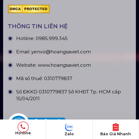
CN Phú Quốc: ĐT45, Dương Đông, Phú Quốc
CN Long An: Viettruss Aluminum - Bến Lức, Long
An
Nhà Máy Sản Xuất: Lê Minh Xuân, Bình Chánh,
TP. HCM
TÀI KHOẢN NGÂN HÀNG
CÔNG TY TNHH ĐẦU TƯ VÀ PHÁT
TRIỂN HOÀNG SA VIỆT
Số tài khoản:
134053669
Ngân hàng: Á Châu (ACB)
Chi nhánh: PGD Bình Trị Đông
Hotline
Zalo
Báo Giá Nhanh