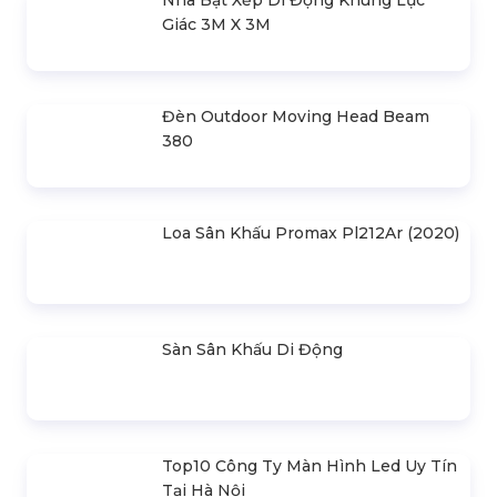
Khung Truss 300X300mm (Khúc
2.0M) VS3030B_2.0M
Nhà Bạt Xếp Di Động Khung Lục
Giác 3M X 3M
Đèn Outdoor Moving Head Beam
380