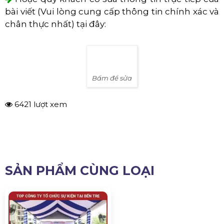
Nếu quý khách thấy thông tin chưa phù hợp
xin vui lòng
góp ý bằng cách bình luận ở phía
dưới
.
Nhân viên của Chúng Tôi sẽ tham khảo và
bổ sung để hiệu chỉnh thông tin phù hợp nhất.
Hoặc quý khách có sửa thông tin trực tiếp của
bài viết (Vui lòng cung cấp thông tin chính xác và
chân thực nhất) tại đây:
Bấm để sửa
6421 lượt xem