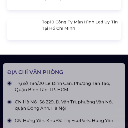
Loa Sân Khấu Promax Pl212Ar (2020)
Sàn Sân Khấu Di Động
Top10 Công Ty Màn Hình Led Uy Tín
Tại Hà Nội