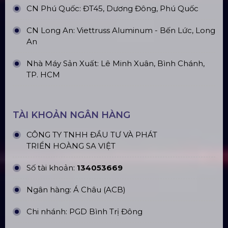
Top10 Công Ty Màn Hình Led Uy Tín
Tại Hồ Chí Minh
ĐỊA CHỈ VĂN PHÒNG
Trụ sở: 184/20 Lê Đình Cẩn, Phường Tân Tạo,
Quận Bình Tân, TP. HCM
CN Hà Nội: Số 229, Đ. Vân Trì, phường Vân Nội,
quận Đông Anh, Hà Nội
CN Hưng Yên: Khu Đô Thị EcoPark, Hưng Yên