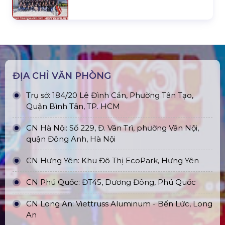
ĐỊA CHỈ VĂN PHÒNG
Trụ sở: 184/20 Lê Đình Cẩn, Phường Tân Tạo,
Quận Bình Tân, TP. HCM
CN Hà Nội: Số 229, Đ. Vân Trì, phường Vân Nội,
quận Đông Anh, Hà Nội
CN Hưng Yên: Khu Đô Thị EcoPark, Hưng Yên
CN Phú Quốc: ĐT45, Dương Đông, Phú Quốc
CN Long An: Viettruss Aluminum - Bến Lức, Long
An