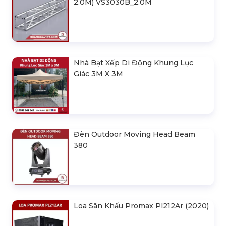
2.0M) VS3030B_2.0M
Nhà Bạt Xếp Di Động Khung Lục
Giác 3M X 3M
Đèn Outdoor Moving Head Beam
380
Loa Sân Khấu Promax Pl212Ar (2020)