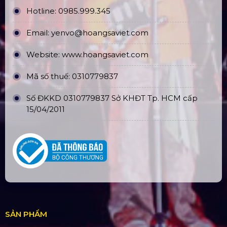
Hotline:
0985.999.345
Email:
yenvo@hoangsaviet.com
Website:
www.hoangsaviet.com
Mã số thuế: 0310779837
Số ĐKKD 0310779837 Sở KHĐT Tp. HCM cấp
15/04/2011
SẢN PHẨM