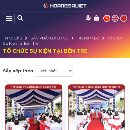
Trang Chủ
SẢN PHẨM DỊCH VỤ
Tây Nam Bộ
Tổ Chức
Sự Kiện Tại Bến Tre
TỔ CHỨC SỰ KIỆN TẠI BẾN TRE
Sắp xếp theo: