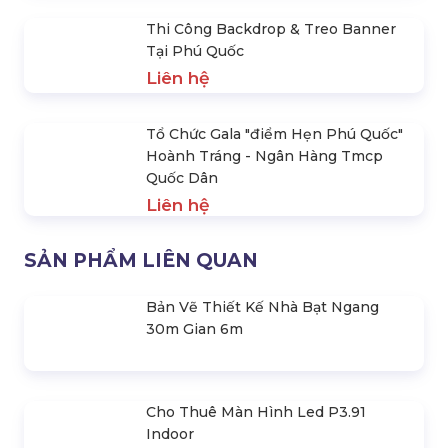
vời nhất giúp bạn lưu lại những khoảnh khắc đáng nhớ
nhất trong ngày trọng đại và ... Không bao giờ phai nhòa
theo thời gian. Khi tổ chức sự kiện tại nơi đây, ngoài thiết
bị sự kiện được sử dụng ở Resort, quý khách hàng có thể
liên hệ
cho thuê thiết bị sự kiện tại Phú Quốc
ở công ty
Hoàng Sa Việt thông qua
hotline: 0985.999.345.
9619 lượt xem
SẢN PHẨM CÙNG LOẠI