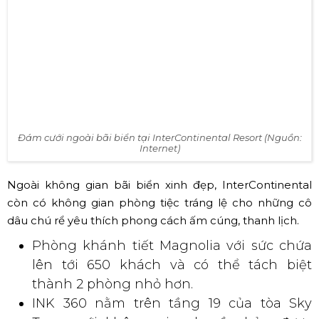
Khung cảnh nhìn từ trên cao xuống tại JW Marriott Phú Quốc
(Nguồn: Internet)
✅ InterContinental Phú Quốc Long
Beach Resort
Lấy cảm hứng từ bờ biển dài cát trắng mịn, làn nước đại
dương mênh mông xanh ngọc bích và những hàng dừa
chạy thẳng tắp, InterContinental đã thiết kế nhiều gói
tiệc cưới cực kỳ chi tiết và sáng tạo dành cho những cặp
đôi yêu thích sự lãng mạn hòa cùng thiên nhiên, sang
trọng nhưng vô cùng ấm áp, bao gồm: Hạnh phúc bất
tận (Forever bliss), Đam mê và quyến rũ (Alluring azure),
Đám cưới cổ tích (The fairytale). Mới nghe tên thôi đã
cảm nhận được, đã tưởng tượng được một khung cảnh
đám cưới tuyệt vời rồi phải không?