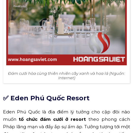
(Nguồn: Internet)
Trên đây là 2 địa điểm mà InterContinental highly
recommend cho bạn. Đã lựa chọn
tổ chức đám cưới ở
Phú Quốc
rồi thì tại sao không tới InterContinental một
lần nhỉ?
✅ Novotel Phú Quốc Resort
Novotel - Resort 5 sao đạt chuẩn quốc tế nằm bên Bãi
Trường tráng lệ, điểm đến nằm trong list ưu tiên của các
cặp đôi dành để tổ chức tiệc cưới hoặc tận hưởng tuần
trăng mật. Hiểu được tâm lý của khách hàng, Novotel
luôn xây dựng và
tổ chức tiệc cưới trọn gói
, vừa đảm
bảo sự sang trọng nhưng không kém phần ấm cúng,
ngọt ngào giúp các cặp đôi có những kỷ niệm không
thể nào quên.