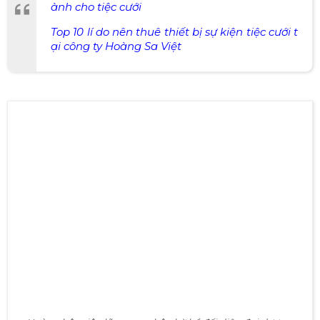
nghiệm thú vị nhất.
XEM THÊM:
Tiêu chí cần phải quan tâm khi thuê thiết bị d
ành cho tiệc cưới
Top 10 lí do nên thuê thiết bị sự kiện tiệc cưới t
ại công ty Hoàng Sa Việt