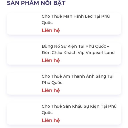
NhãnTrang trí tiệc cưới tại Eden Phú Quốc Resort (Nguồn:
Internet)
Trên đây là 5 Resort mà
Hoàng Sa Việt
muốn giới thiệu
tới các cặp đôi đang có ý định, kế hoạch
tổ chức tiệc
cưới ở Phú Quốc
. Chắc chắn nơi đây sẽ là địa điểm tuyệt