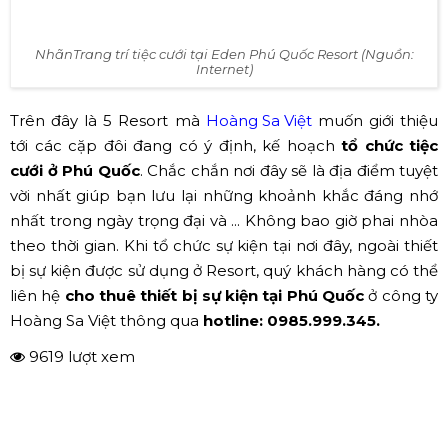
Đám cưới hòa cùng thiên nhiên cây xanh và hoa lá (Nguồn:
Internet)
✅ Eden Phú Quốc Resort
Eden Phú Quốc là địa điểm lý tưởng cho cặp đôi nào
muốn
tổ chức đám cưới ở resort
theo phong cách
Pháp lãng mạn và đầy ắp sự ấm áp. Tưởng tượng tới một
đám cưới ngập tràn trong ánh nắng và gió cùng tiếng