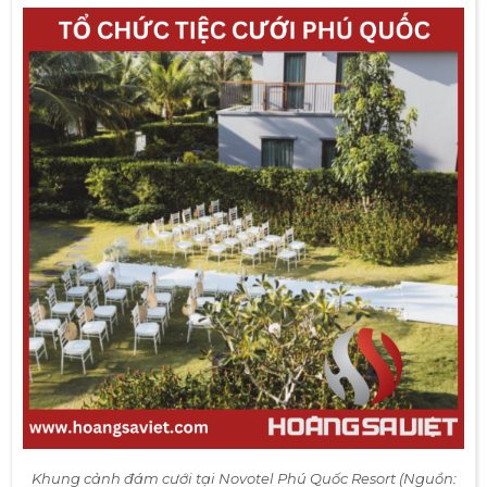
Đám cưới ngoài bãi biển tại InterContinental Resort (Nguồn:
Internet)
Ngoài không gian bãi biển xinh đẹp, InterContinental
còn có không gian phòng tiệc tráng lệ cho những cô
dâu chú rể yêu thích phong cách ấm cúng, thanh lịch.
Phòng khánh tiết Magnolia với sức chứa
lên tới 650 khách và có thể tách biệt
thành 2 phòng nhỏ hơn.
INK 360 nằm trên tầng 19 của tòa Sky
Tower với không gian huyền hảo, được
thiết kế dưới bàn tay của kiến trúc sư nổi
tiếng Ashley Sutton đến từ nước Úc xinh
đẹp.