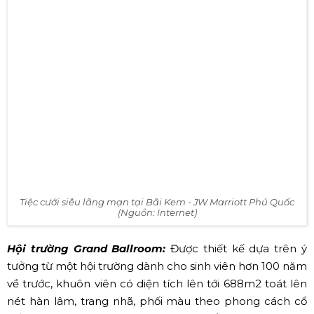
Nếu bạn đang có ý định
tổ chức
đám cưới ở Resort
đẹp - độc - lạ thì đừng quên ghé JW Marriott nhé. Một
số không gian tổ chức đám cưới siêu lãng mạn, đẹp như
mơ điển hình nhất tại JW Marriott Phú Quốc, bao gồm:
Bãi Kem:
Là bờ biển tuyệt đẹp tọa lạc bên vịnh Ngọc
Lục Bảo. Bãi Kem vừa vinh dự nhận được danh hiệu
danh giá “Best of the best” từ giải thưởng Traveler’s
Choice Awards 2020 bởi TripAdvisor. Vì thế, đây luôn là
địa điểm hoàn hảo nhất, lý tưởng nhất cho các cặp đôi
đang ao ước có một đám cưới lãng mạn bên thềm biển
xanh. Và cũng không lấy làm lạ khi cặp đôi đại gia Ấn Độ
đã bao trọn resort JW Marriott 4 ngày liên tiếp để tổ
chức đám cưới siêu sang chảnh của mình.