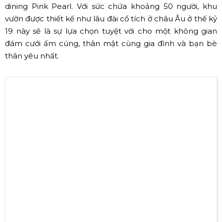
tưởng từ một hội trường dành cho sinh viên hơn 100 năm
về trước, khuôn viên có diện tích lên tới 688m2 toát lên
nét hàn lâm, trang nhã, phối màu theo phong cách cổ
điển tạo nên sự thanh lịch và vô cùng đẳng cấp.