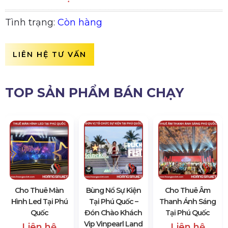
Tình trạng:
Còn hàng
LIÊN HỆ TƯ VẤN
TOP SẢN PHẨM BÁN CHẠY
Cho Thuê Màn
Bùng Nổ Sự Kiện
Cho Thuê Âm
Hình Led Tại Phú
Tại Phú Quốc –
Thanh Ánh Sáng
Quốc
Đón Chào Khách
Tại Phú Quốc
Vip Vinpearl Land
Liên hệ
Liên hệ