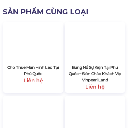
sóng của biển xanh vỗ về bên tai. Chỉ biết thốt lên từ
WOW.