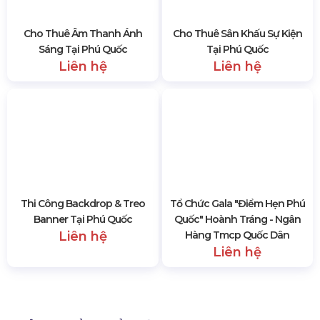
NhãnTổ chức đám cưới tại Resort Eden Phú Quốc (Nguồn:
Internet)
Resort 4 sao Eden Phú Quốc sở hữu lên tới 166 phòng
nghỉ và bungalow thiết kế tinh tế, hồ bơi đối diện với đại
dương mênh mông xanh ngắt, sẽ là chỗ nghỉ ngơi sau
khi tiệc cưới kết thúc. Điểm cộng cho nơi đây là dịch vụ
cực kỳ chuyên nghiệp, tận tâm, thân thiện và quan trọng
nhất là giá cả rất phải chăng.