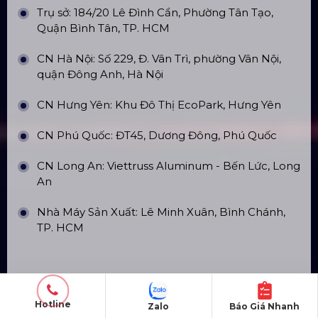
SẢN PHẨM NỔI BẬT
Cho Thuê Màn Hình Led Tại Phú
Quốc
Liên hệ
Bùng Nổ Sự Kiện Tại Phú Quốc –
Đón Chào Khách Vip Vinpearl Land
Liên hệ
Cho Thuê Âm Thanh Ánh Sáng Tại
Phú Quốc
Liên hệ
Hotline
Zalo
Báo Giá Nhanh