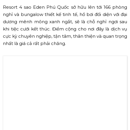
Internet)
Tổ chức đám cưới tại một không gian biển siêu lãng mạn
với nắng ươm vàng, gió vi vu, biển xanh cát trắng, một
khung cảnh thơ mộng như cổ tích. Novotel sẽ giúp bạn
biến câu chuyện cổ tích đó thành sự thật. Thêm nữa, tại
đây còn có đại sảnh tiệc rộng lên tới 470m2 sức chứa lên
tới 500 khách, tất cả mọi người tham dự tiệc cưới sẽ cảm
nhận được sự thoải mái dễ chịu nhất.