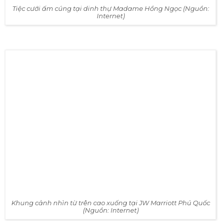
Đám cưới tại hội trường Grand Ballroom (Nguồn: Internet)
Dinh thự Madame Hồng Ngọc
: Madame Hồng Ngọc
hay còn được gọi với cái tên khác là nhà hàng Fine-
dining Pink Pearl. Với sức chứa khoảng 50 người, khu
vườn được thiết kế như lâu đài cổ tích ở châu Âu ở thế kỷ
19 này sẽ là sự lựa chọn tuyệt vời cho một không gian
đám cưới ấm cúng, thân mật cùng gia đình và bạn bè
thân yêu nhất.