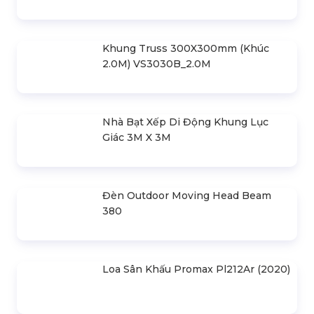
Cho Thuê Màn Hình Led Tại
Bùng Nổ Sự Kiện Tại Phú
Phú Quốc
Quốc – Đón Chào Khách Vip
Liên hệ
Vinpearl Land
Liên hệ
Cho Thuê Âm Thanh Ánh
Cho Thuê Sân Khấu Sự Kiện