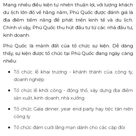
Việt chi nhánh Phú Quốc cung cấp 2 loại chủ yếu:
Backdrop bạt 1 lớp và Backdrop bạt 2 lớp
Với backdrop 1 lớp màu trắng hơi mỏng, dễ bị lộ khung
sườn phía sau khi có ánh nắng chiếu vào. Dưới đây là
bảng giá cho thuê tham khảo:
Với backdrop 2 lớp thì lớp sau có màu xám, dày hơn.
Nên khi có ánh nắng chiếu vào không bị lộ khung xương
phía sau. Dưới đây là bảng giá cho thuê tham khảo:
Backdrop trang trí theo yêu cầu
Ngoài những loại backdrop có sẵn như trên, Hoàng Sa
Việt còn cung cấp dịch vụ trang trí backdrop theo yêu
cầu, phối hợp thêm nhiều tiểu cảnh để trông thu hút,
bắt mắt hơn.Chẳng hạn như backdrop sân khấu đám
cưới thường được trang trí kết hợp với hoa tươi, hoa giấy,
bong bóng,... Hay lễ halloween thì trang trí thêm bí ngô,
cây cối,... Giúp sân khấu thêm phần đẹp mắt và đặc sắc