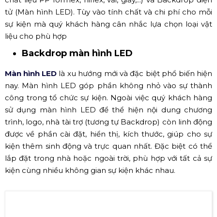
Backdrop Gala Dinner Khởi Nghiệp Thành Công
✔ Những vật liệu dùng làm Backdrop
Có rất nhiều loại vật liệu được sử dụng để
thi công, cho thuê Backdrop
: Backdrop truyền thống (In
chất liệu PP formex, hiflex, vải, giấy,...) và Backdrop điện
tử (Màn hình LED). Tùy vào tính chất và chi phí cho mỗi