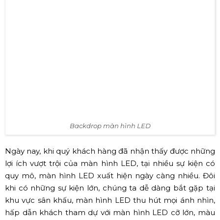
sự kiện mà quý khách hàng cân nhắc lựa chọn loại vật
liệu cho phù hợp
Backdrop màn hình LED
Màn hình LED
là xu hướng mới và đặc biệt phổ biến hiện
nay. Màn hình LED góp phần không nhỏ vào sự thành
công trong tổ chức sự kiện. Ngoài việc quý khách hàng
sử dụng màn hình LED để thể hiện nội dung chương
trình, logo, nhà tài trợ (tương tự Backdrop) còn linh động
được về phần cài đặt, hiển thị, kích thước, giúp cho sự
kiện thêm sinh động và trực quan nhất. Đặc biệt có thể
lắp đặt trong nhà hoặc ngoài trời, phù hợp với tất cả sự
kiện cùng nhiều không gian sự kiện khác nhau.