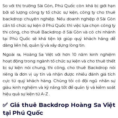
hơn.
✔ Kích thước Backdrop sự kiện thông dụng
So với trước đây, kích thước Backdrop hiện nay đã được
thay đổi khá nhiều để phù hợp với không gian và tính
chất của sự kiện. Một số kích thước backdrop thông
dụng quý khách hàng có thể tham khảo như:
Cao 3m ngang 4m hoặc 5m
Cao 4m ngang 6m hoặc 8m
✅ Lý do chọn thuê Backdrop Phú
Quốc tại Hoàng Sa Việt
Mang nhiều điều kiện tự nhiên thuận lợi, với lượng khách
du lịch lớn đổ về hằng năm, Phú Quốc được đánh giá là
địa điểm tiềm năng để phát triển kinh tế và du lịch.
Chính vì vậy, Phú Quốc thu hút đầu tư từ các nhà đầu tư,