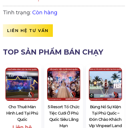
Tình trạng:
Còn hàng
LIÊN HỆ TƯ VẤN
TOP SẢN PHẨM BÁN CHẠY
Cho Thuê Màn
5 Resort Tổ Chức
Bùng Nổ Sự Kiện
Hình Led Tại Phú
Tiệc Cưới Ở Phú
Tại Phú Quốc –
Quốc
Quốc Siêu Lãng
Đón Chào Khách
Mạn
Vip Vinpearl Land
Liên hệ