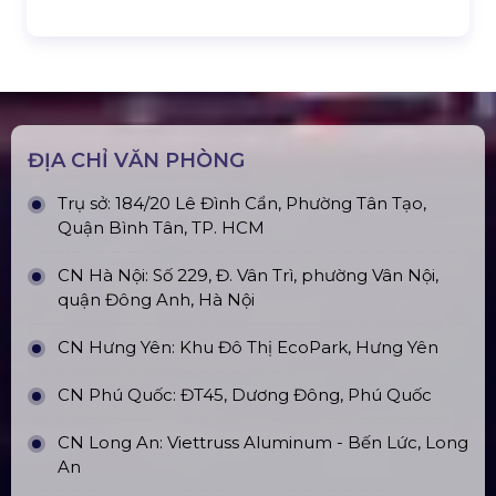
Tại Hà Nội
Top10 Công Ty Màn Hình Led Uy Tín
Tại Hồ Chí Minh
ĐỊA CHỈ VĂN PHÒNG
Trụ sở: 184/20 Lê Đình Cẩn, Phường Tân Tạo,
Quận Bình Tân, TP. HCM
CN Hà Nội: Số 229, Đ. Vân Trì, phường Vân Nội,
quận Đông Anh, Hà Nội
CN Hưng Yên: Khu Đô Thị EcoPark, Hưng Yên