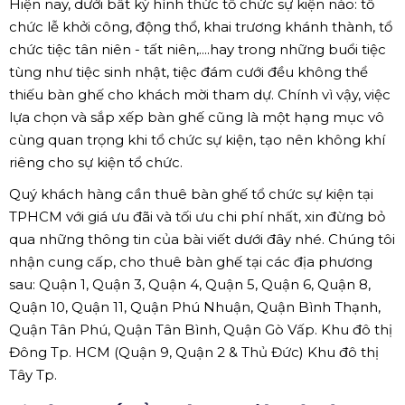
Hiện nay, dưới bất kỳ hình thức tổ chức sự kiện nào: tổ
chức lễ khởi công, động thổ, khai trương khánh thành, tổ
chức tiệc tân niên - tất niên,....hay trong những buổi tiệc
tùng như tiệc sinh nhật, tiệc đám cưới đều không thể
thiếu bàn ghế cho khách mời tham dự. Chính vì vậy, việc
lựa chọn và sắp xếp bàn ghế cũng là một hạng mục vô
cùng quan trọng khi tổ chức sự kiện, tạo nên không khí
riêng cho sự kiện tổ chức.
Quý khách hàng cần thuê bàn ghế tổ chức sự kiện tại
TPHCM với giá ưu đãi và tối ưu chi phí nhất, xin đừng bỏ
qua những thông tin của bài viết dưới đây nhé. Chúng tôi
nhận cung cấp, cho thuê bàn ghế tại các địa phương
sau: Quận 1, Quận 3, Quận 4, Quận 5, Quận 6, Quận 8,
Quận 10, Quận 11, Quận Phú Nhuận, Quận Bình Thạnh,
Quận Tân Phú, Quận Tân Bình, Quận Gò Vấp. Khu đô thị
Đông Tp. HCM (Quận 9, Quận 2 & Thủ Đức) Khu đô thị
Tây Tp.