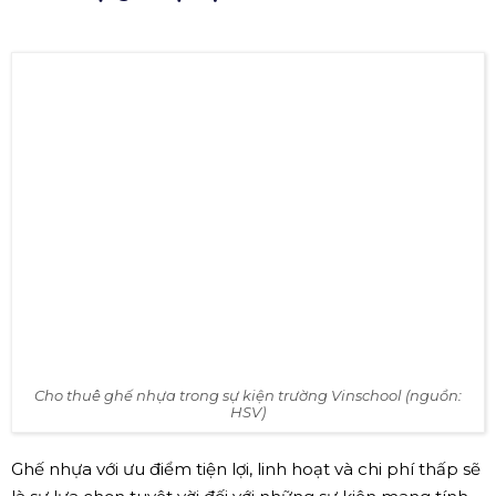
vào tính chất sự kiện và yêu cầu của cấp trên mà lựa
chọn cho phù hợp. Tuy nhiên, quý khách hàng vẫn có
thể tham khảo các loại bàn ghế phổ biến dưới đây để lựa
chọn loại bàn ghế phù hợp
✔ Các loại ghế sự kiện