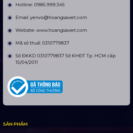
THÔNG TIN LIÊN HỆ
Hotline:
0985.999.345
Email:
yenvo@hoangsaviet.com
Website:
www.hoangsaviet.com
Mã số thuế: 0310779837
Số ĐKKD 0310779837 Sở KHĐT Tp. HCM cấp
15/04/2011