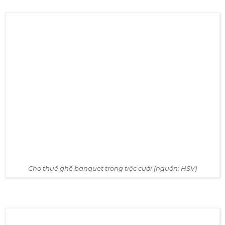
giác thoải mái cho khách mời tham dự.
Giá ghế Xuân Hòa cũng tương đối hợp lý để quý khách
hàng có thể lựa chọn, giao động từ
20.000 - 28.000
VNĐ/chiếc.
Chính vì vậy, quý khách hàng cần tổ chức sự
kiện có thể linh động lựa chọn loại ghế này.