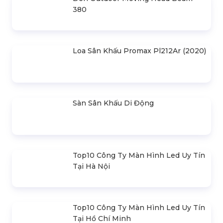
Nhà Bạt Xếp Di Động Khung Lục
Giác 3M X 3M
Đèn Outdoor Moving Head Beam
380
Loa Sân Khấu Promax Pl212Ar (2020)
Sàn Sân Khấu Di Động
Top10 Công Ty Màn Hình Led Uy Tín