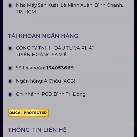
CN Phú Quốc: ĐT45, Dương Đông, Phú Quốc
CN Long An: Viettruss Aluminum - Bến Lức, Long
An
Nhà Máy Sản Xuất: Lê Minh Xuân, Bình Chánh,
TP. HCM
TÀI KHOẢN NGÂN HÀNG
CÔNG TY TNHH ĐẦU TƯ VÀ PHÁT
TRIỂN HOÀNG SA VIỆT
Số tài khoản:
134053669
Ngân hàng: Á Châu (ACB)
Chi nhánh: PGD Bình Trị Đông