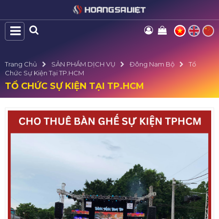
Trang Chủ
SẢN PHẨM DỊCH VỤ
Đông Nam Bộ
Tổ
Chức Sự Kiện Tại TP.HCM
TỔ CHỨC SỰ KIỆN TẠI TP.HCM