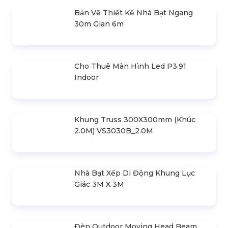
Kích Thước Thang Máy Gia Đình
Liên hệ
SẢN PHẨM LIÊN QUAN
Bản Vẽ Thiết Kế Nhà Bạt Ngang
30m Gian 6m
Cho Thuê Màn Hình Led P3.91
Indoor
Khung Truss 300X300mm (Khúc
2.0M) VS3030B_2.0M