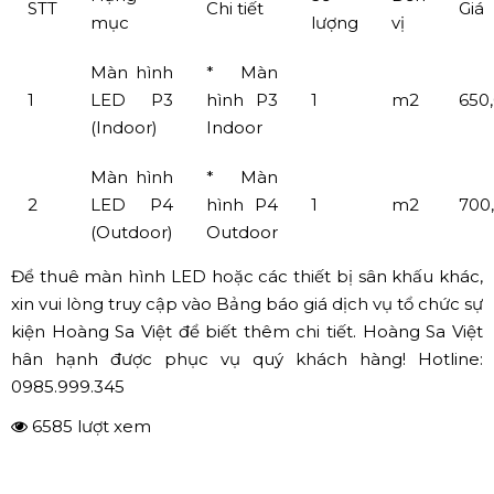
dựa trên yếu tố vị trí, yếu tố thời gian, yếu tố quy mô sự
kiện… Tất cả các yếu tố đó đều nhằm mang lại cho quý
khách một gói dịch vụ phù hợp và tiết kiệm nhất.
Bảng giá cho thuê màn hình LED
Hạng
Số
Đơn
STT
Chi tiết
Giá
mục
lượng
vị
Màn hình
* Màn
1
LED P3
hình P3
1
m2
650
(Indoor)
Indoor
Màn hình
* Màn
2
LED P4
hình P4
1
m2
700
(Outdoor)
Outdoor
Để thuê màn hình LED hoặc các thiết bị sân khấu khác,
xin vui lòng truy cập vào Bảng báo giá dịch vụ tổ chức sự
kiện Hoàng Sa Việt để biết thêm chi tiết. Hoàng Sa Việt