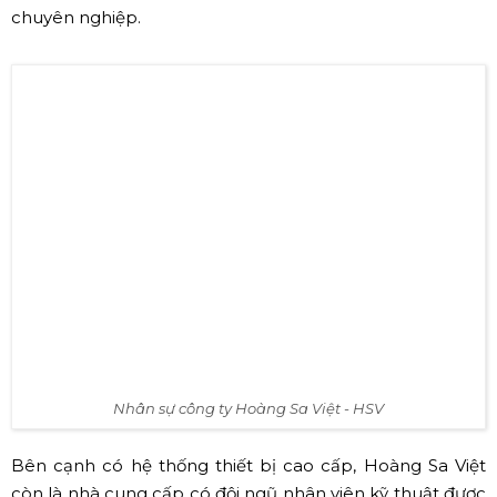
Cho Thuê Màn Hình LED P3.0, P3.91 & P4
sử dụng ngoài trời có độ sáng cao và sử
dụng ngay cả khi có mưa.
Thiết bị xử lý hình ảnh (Video Processor) là những thiết
bị cao cấp chuẩn 4K. Hỗ trợ cắt ghép, xử lý hình ảnh
chuyên nghiệp.