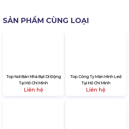
hân hạnh được phục vụ quý khách hàng! Hotline:
0985.999.345
6585 lượt xem
SẢN PHẨM CÙNG LOẠI
Top Nơi Bán Nhà Bạt Di Động
Top Công Ty Màn Hình Led
Tại Hồ Chí Minh
Tại Hồ Chí Minh
Liên hệ
Liên hệ