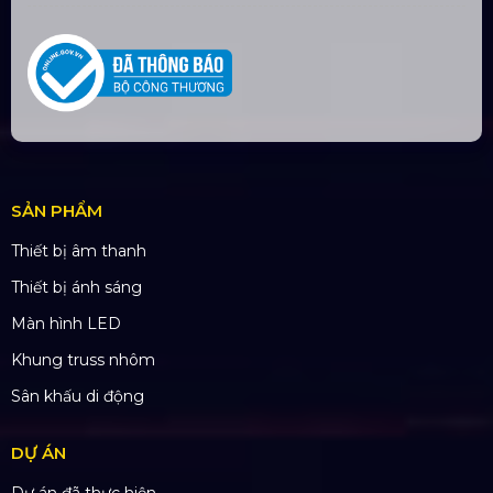
Email:
yenvo@hoangsaviet.com
Website:
www.hoangsaviet.com
Mã số thuế: 0310779837
Số ĐKKD 0310779837 Sở KHĐT Tp. HCM cấp
15/04/2011
SẢN PHẨM
Thiết bị âm thanh
Thiết bị ánh sáng