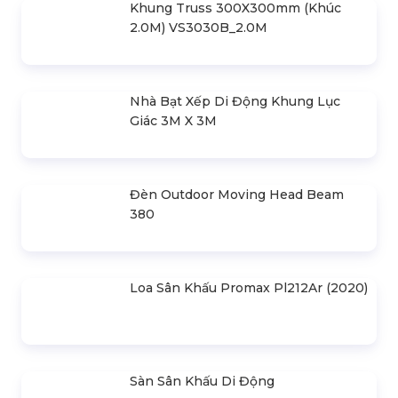
Cho Thuê Màn Hình Led P3.91
Indoor
Khung Truss 300X300mm (Khúc
2.0M) VS3030B_2.0M
Nhà Bạt Xếp Di Động Khung Lục
Giác 3M X 3M
Đèn Outdoor Moving Head Beam
380