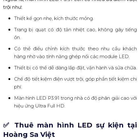
(khoảng cách giữa các điểm ảnh là 3.91mm). Cùng với độ
phân giải. tuổi thọ cao và chi phí tương đối thấp, màn
hình LED P3.91 được sử dụng phổ biến trên thị trường
cho thuê màn hình LED hiện nay.
Ngoài ra, màn hình LED P3.91 còn có nhiều ưu điểm vượt
trội như:
Thiết kế gọn nhẹ, kích thước mỏng.
Trang bị quạt có độ tản nhiệt cao, không gây tiếng
ồn.
Có thể điều chỉnh kích thước theo nhu cầu khách
hàng nhờ vào tính năng ghép nối các module LED.
Thiết bị có thể dễ dàng lắp đặt, vận hành và sửa chữa.
Chế độ tiết kiệm điện vượt trội, góp phần tiết kiệm chi
phí.
Màn hình LED P3.91 trong nhà có độ phân giải cao với