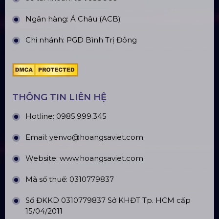
TÀI KHOẢN NGÂN HÀNG
CÔNG TY TNHH ĐẦU TƯ VÀ PHÁT
TRIỂN HOÀNG SA VIỆT
Số tài khoản:
134053669
Ngân hàng: Á Châu (ACB)
Chi nhánh: PGD Bình Trị Đông
THÔNG TIN LIÊN HỆ
Hotline:
0985.999.345