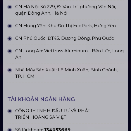
ĐỊA CHỈ VĂN PHÒNG
Trụ sở: 184/20 Lê Đình Cẩn, Phường Tân Tạo,
Quận Bình Tân, TP. HCM
CN Hà Nội: Số 229, Đ. Vân Trì, phường Vân Nội,
quận Đông Anh, Hà Nội
CN Hưng Yên: Khu Đô Thị EcoPark, Hưng Yên
CN Phú Quốc: ĐT45, Dương Đông, Phú Quốc
CN Long An: Viettruss Aluminum - Bến Lức, Long
An
Nhà Máy Sản Xuất: Lê Minh Xuân, Bình Chánh,
TP. HCM