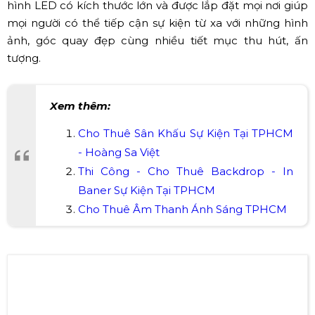
Màn hình LED hội nghị "Giải pháp và công nghệ bán tự
động"
Đặc biệt, màn hình LED giúp tiếp cận một lượng lớn
khách hàng và gia tăng độ nhận diện thương hiệu. Màn
hình LED có kích thước lớn và được lắp đặt mọi nơi giúp
mọi người có thể tiếp cận sự kiện từ xa với những hình
ảnh, góc quay đẹp cùng nhiều tiết mục thu hút, ấn
tượng.
Xem thêm:
Cho Thuê Sân Khấu Sự Kiện Tại TPHCM
- Hoàng Sa Việt
Thi Công - Cho Thuê Backdrop - In
Baner Sự Kiện Tại TPHCM
Cho Thuê Âm Thanh Ánh Sáng TPHCM