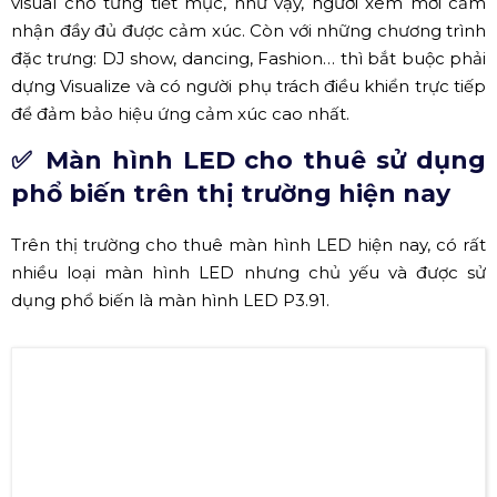
các tiết mục biểu diễn. Màn hình LED hiện nay đã không
còn được sử dụng như một thiết bị đơn thuần mà trở
thành công cụ để truyền tải ý đồ nghệ thuật. Để chuẩn
bị tốt cho sân khấu có màn hình Led ở quy mô vừa và
nhỏ thì đạo diễn nên gặp riêng đội kỹ thuật, ngồi duyệt
visual cho từng tiết mục, như vậy, người xem mới cảm
nhận đầy đủ được cảm xúc. Còn với những chương trình
đặc trưng: DJ show, dancing, Fashion… thì bắt buộc phải
dựng Visualize và có người phụ trách điều khiển trực tiếp
để đảm bảo hiệu ứng cảm xúc cao nhất.
✅ Màn hình LED cho thuê sử dụng
phổ biến trên thị trường hiện nay
Trên thị trường cho thuê màn hình LED hiện nay, có rất
nhiều loại màn hình LED nhưng chủ yếu và được sử
dụng phổ biến là màn hình LED P3.91.