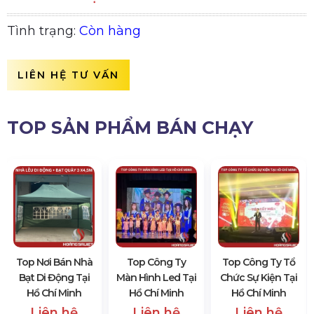
Tình trạng:
Còn hàng
LIÊN HỆ TƯ VẤN
TOP SẢN PHẨM BÁN CHẠY
Top Nơi Bán Nhà
Top Công Ty
Top Công Ty Tổ
Bạt Di Động Tại
Màn Hình Led Tại
Chức Sự Kiện Tại
Hồ Chí Minh
Hồ Chí Minh
Hồ Chí Minh
Liên hệ
Liên hệ
Liên hệ