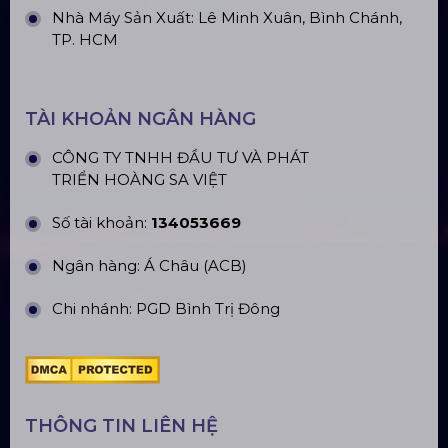
CN Hà Nội: Số 229, Đ. Vân Trì, phường Vân Nội,
quận Đông Anh, Hà Nội
CN Hưng Yên: Khu Đô Thị EcoPark, Hưng Yên
CN Phú Quốc: ĐT45, Dương Đông, Phú Quốc
CN Long An: Viettruss Aluminum - Bến Lức, Long
An
Nhà Máy Sản Xuất: Lê Minh Xuân, Bình Chánh,
TP. HCM
TÀI KHOẢN NGÂN HÀNG
CÔNG TY TNHH ĐẦU TƯ VÀ PHÁT
TRIỂN HOÀNG SA VIỆT