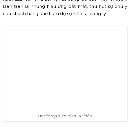
Màn hình LED xuất hiện ngày càng nhiều ở các sự kiện
lớn nhỏ, đặc biệt tại Hồ Chí Minh - nơi tập trung nhiều
doanh nghiệp, thường xuyên diễn ra sự kiện. Đi kèm với
sự hấp dẫn trong việc linh hoạt thể hiện nội dung, màn
hình LED còn khá tiện lợi, dễ dàng lắp đặt - vận chuyển.
Bên trên là những hiệu ứng bắt mắt, thu hút sự chú ý
của khách hàng khi tham dự sự kiện tại công ty.