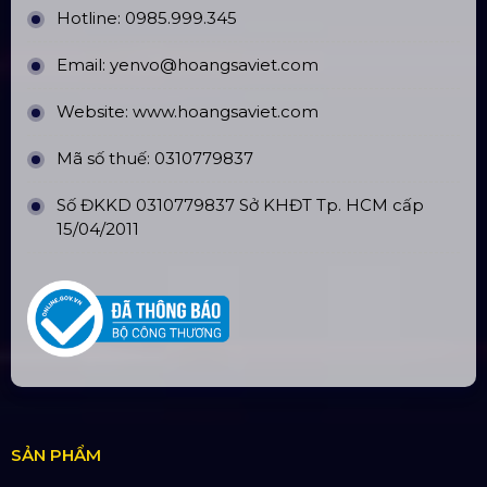
Số tài khoản:
134053669
Ngân hàng: Á Châu (ACB)
Chi nhánh: PGD Bình Trị Đông
THÔNG TIN LIÊN HỆ
Hotline:
0985.999.345
Email:
yenvo@hoangsaviet.com
Website:
www.hoangsaviet.com
Mã số thuế: 0310779837
Số ĐKKD 0310779837 Sở KHĐT Tp. HCM cấp
15/04/2011