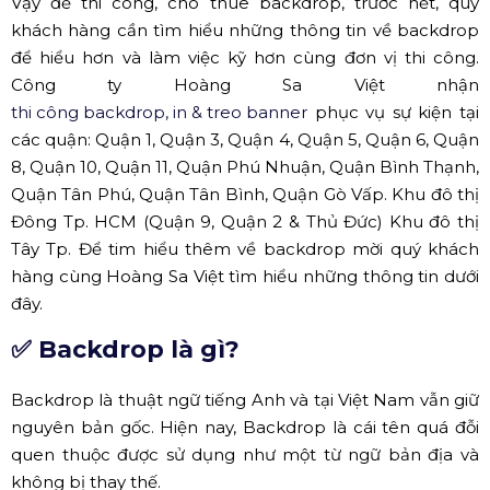
Vậy để thi công, cho thuê backdrop, trước hết, quý
khách hàng cần tìm hiểu những thông tin về backdrop
để hiểu hơn và làm việc kỹ hơn cùng đơn vị thi công.
Công ty Hoàng Sa Việt nhận
thi công backdrop, in & treo banner
phục vụ sự kiện tại
các quận: Quận 1, Quận 3, Quận 4, Quận 5, Quận 6, Quận
8, Quận 10, Quận 11, Quận Phú Nhuận, Quận Bình Thạnh,
Quận Tân Phú, Quận Tân Bình, Quận Gò Vấp. Khu đô thị
Đông Tp. HCM (Quận 9, Quận 2 & Thủ Đức) Khu đô thị
Tây Tp. Để tim hiểu thêm về backdrop mời quý khách
hàng cùng Hoàng Sa Việt tìm hiểu những thông tin dưới
đây.
✅ Backdrop là gì?
Backdrop là thuật ngữ tiếng Anh và tại Việt Nam vẫn giữ
nguyên bản gốc. Hiện nay, Backdrop là cái tên quá đỗi
quen thuộc được sử dụng như một từ ngữ bản địa và
không bị thay thế.