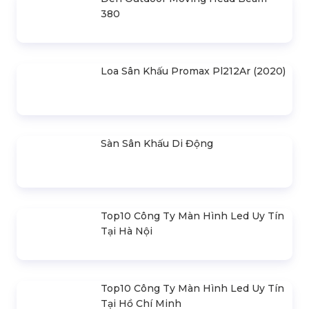
Khung Truss 300X300mm (Khúc
2.0M) VS3030B_2.0M
Nhà Bạt Xếp Di Động Khung Lục
Giác 3M X 3M
Đèn Outdoor Moving Head Beam
380
Loa Sân Khấu Promax Pl212Ar (2020)
Sàn Sân Khấu Di Động