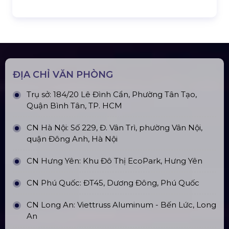
Top10 Công Ty Màn Hình Led Uy Tín
Tại Hà Nội
Top10 Công Ty Màn Hình Led Uy Tín
Tại Hồ Chí Minh
ĐỊA CHỈ VĂN PHÒNG
Trụ sở: 184/20 Lê Đình Cẩn, Phường Tân Tạo,
Quận Bình Tân, TP. HCM