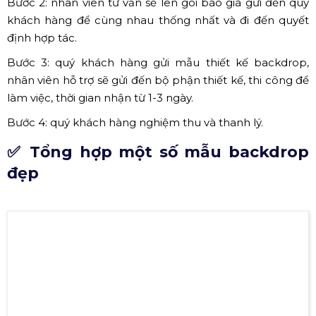
đó,
công ty Hoàng Sa Việt
cung cấp quy trình thiết kế, thi
công backdrop gửi đến quý khách hàng.
Bước 1: liên hệ đến nhân viên tư vấn về thiết kế và thi
công Backdrop qua số hotline: 0985.999.345
Bước 2: nhân viên tư vấn sẽ lên gói báo giá gửi đến quý
khách hàng để cùng nhau thống nhất và đi đến quyết
định hợp tác.
Bước 3: quý khách hàng gửi mẫu thiết kế backdrop,
nhân viên hỗ trợ sẽ gửi đến bộ phận thiết kế, thi công để
làm việc, thời gian nhận từ 1-3 ngày.
Bước 4: quý khách hàng nghiệm thu và thanh lý.
✅ Tổng hợp một số mẫu backdrop
đẹp