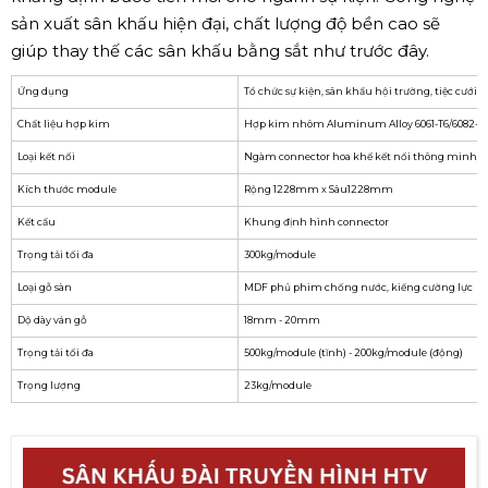
sản xuất sân khấu hiện đại, chất lượng độ bền cao sẽ
giúp thay thế các sân khấu bằng sắt như trước đây.
Ứng dụng
Tổ chức sự kiện, sân khấu hội trường, tiệc cưới
Chất liệu hợp kim
Hợp kim nhôm Aluminum Alloy 6061-T6/6082-T
Loại kết nối
Ngàm connector hoa khế kết nối thông minh
Kích thước module
Rộng 1228mm x Sâu1228mm
Kết cấu
Khung định hình connector
Trọng tải tối đa
300kg/module
Loại gỗ sàn
MDF phủ phim chống nước, kiếng cường lực
Dộ dày ván gỗ
18mm - 20mm
Trọng tải tối đa
500kg/module (tĩnh) - 200kg/module (động)
Trọng lượng
23kg/module