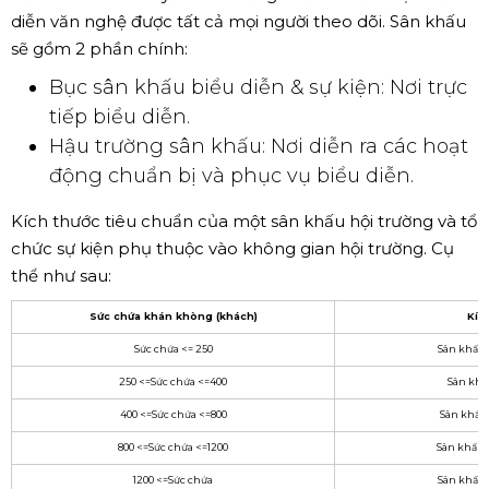
diễn văn nghệ được tất cả mọi người theo dõi. Sân khấu
sẽ gồm 2 phần chính:
Bục sân khấu biểu diễn & sự kiện: Nơi trực
tiếp biểu diễn.
Hậu trường sân khấu: Nơi diễn ra các hoạt
động chuẩn bị và phục vụ biểu diễn.
Kích thước tiêu chuẩn của một sân khấu hội trường và tổ
chức sự kiện phụ thuộc vào không gian hội trường. Cụ
thể như sau:
Sức chứa khán khòng (khách)
Kíc
Sức chứa <= 250
Sân khấu:
250 <=Sức chứa <=400
Sân khấ
400 <=Sức chứa <=800
Sân khấu:
800 <=Sức chứa <=1200
Sân khấu:
1200 <=Sức chứa
Sân khấu: