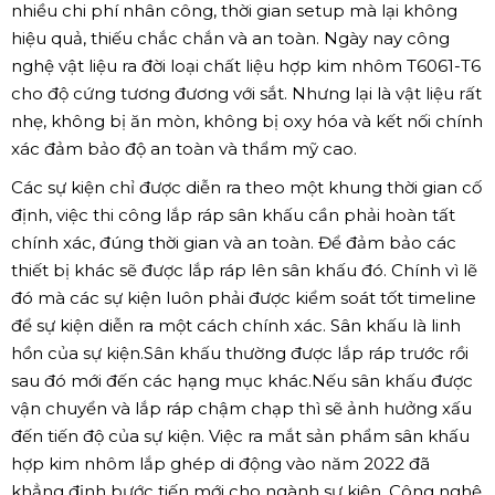
nhiều chi phí nhân công, thời gian setup mà lại không
hiệu quả, thiếu chắc chắn và an toàn. Ngày nay công
nghệ vật liệu ra đời loại chất liệu hợp kim nhôm T6061-T6
cho độ cứng tương đương với sắt. Nhưng lại là vật liệu rất
nhẹ, không bị ăn mòn, không bị oxy hóa và kết nối chính
xác đảm bảo độ an toàn và thẩm mỹ cao.
Các sự kiện chỉ được diễn ra theo một khung thời gian cố
định, việc thi công lắp ráp sân khấu cần phải hoàn tất
chính xác, đúng thời gian và an toàn. Để đảm bảo các
thiết bị khác sẽ được lắp ráp lên sân khấu đó. Chính vì lẽ
đó mà các sự kiện luôn phải được kiểm soát tốt timeline
để sự kiện diễn ra một cách chính xác. Sân khấu là linh
hồn của sự kiện.Sân khấu thường được lắp ráp trước rồi
sau đó mới đến các hạng mục khác.Nếu sân khấu được
vận chuyển và lắp ráp chậm chạp thì sẽ ảnh hưởng xấu
đến tiến độ của sự kiện. Việc ra mắt sản phẩm sân khấu
hợp kim nhôm lắp ghép di động vào năm 2022 đã
khẳng định bước tiến mới cho ngành sự kiện. Công nghệ