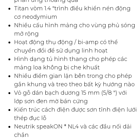
Loa Turbosound TCS122/94 (Nguồn: Internet)
✔ Tính năng sản phẩm Loa Turbosound
TCS122/94
Loa toàn dải 2 chiều Arrayable cho các ứng
dụng cài đặt
Ống dẫn sóng Dendritic có thể xoay với độ