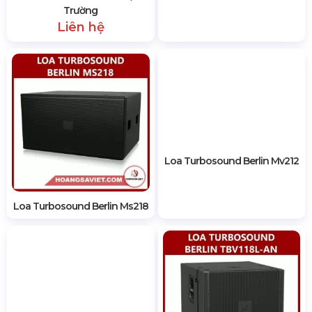
lớp sơn đen mờ bán cứng
Kiến trúc cách điện được sơn tĩnh điện lưới
thép đục lỗ
Neutrik speakON * NL4 và các đầu nối dải
chắn
2767 lượt xem
SẢN PHẨM CÙNG LOẠI