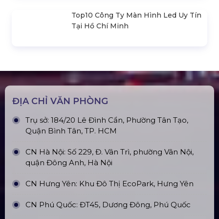
Cho Thuê Màn Hình Led P3.91
Indoor
Khung Truss 300X300mm (Khúc
2.0M) VS3030B_2.0M
Nhà Bạt Xếp Di Động Khung Lục
Giác 3M X 3M