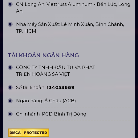
Đèn Outdoor Moving Head Beam
380
Loa Sân Khấu Promax Pl212Ar (2020)
Sàn Sân Khấu Di Động