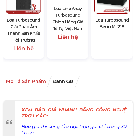
Loa Turbosound
Loa Line Array
Loa Turbosound
Giải Pháp Âm
Turbosound
Berlin Ms218
Thanh Sân Khấu
Chính Hãng Giá
Hội Trường
Rẻ Tại Việt Nam
Liên hệ
Liên hệ
Mô Tả Sản Phẩm
Đánh Giá
XEM BÁO GIÁ NHANH BẰNG CÔNG NGHỆ
TRỢ LÝ ẢO:
Báo giá thi công lắp đặt trọn gói chỉ trong 30
Giây !