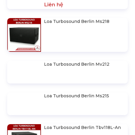
Loa Turbosound Berlin Ms215
Loa Turbosound Berlin
Tbv118L-An
SẢN PHẨM NỔI BẬT
Loa Turbosound Giải Pháp Âm
Thanh Sân Khấu Hội Trường