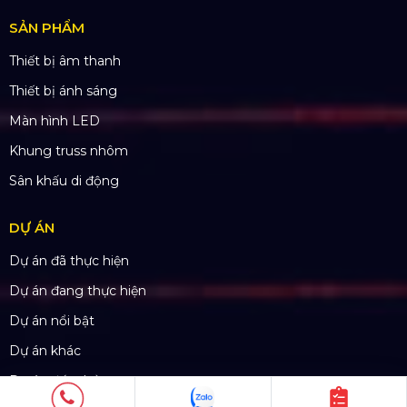
CN Hà Nội: Số 229, Đ. Vân Trì, phường Vân Nội,
quận Đông Anh, Hà Nội
CN Hưng Yên: Khu Đô Thị EcoPark, Hưng Yên
CN Phú Quốc: ĐT45, Dương Đông, Phú Quốc
CN Long An: Viettruss Aluminum - Bến Lức, Long
An
Nhà Máy Sản Xuất: Lê Minh Xuân, Bình Chánh,
TP. HCM
TÀI KHOẢN NGÂN HÀNG
CÔNG TY TNHH ĐẦU TƯ VÀ PHÁT
TRIỂN HOÀNG SA VIỆT