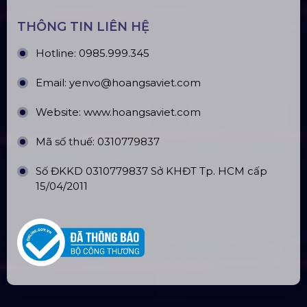
Top10 Công Ty Màn Hình Led Uy Tín
Tại Hà Nội
Top10 Công Ty Màn Hình Led Uy Tín
Tại Hồ Chí Minh
ĐỊA CHỈ VĂN PHÒNG
Trụ sở: 184/20 Lê Đình Cẩn, Phường Tân Tạo,
Quận Bình Tân, TP. HCM