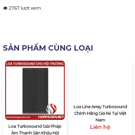
phân tán 90 ° H x 40 ° V
600 Watts liên tục, công suất cực đại 2.400
Watts
Trình điều khiển tần số thấp bằng sợi thủy
tinh với cuộn dây bằng nhôm để cải thiện
phản ứng thoáng qua
Titan vòm 1.4 "trình điều khiển nén động
cơ neodymium
Nhiều cấu hình mảng cho vùng phủ sóng
mở rộng
Hoạt động thụ động / bi-amp có thể
chuyển đổi để sử dụng linh hoạt
Hình dạng tủ hình thang cho phép các
mảng loa không bị che khuất
Nhiều điểm gian lận bên trong cho phép
gắn khung và treo theo bất kỳ hướng nào
Vỏ gỗ dán bạch dương 15 mm (5/8 ") với