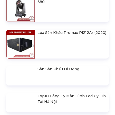
Loa Sân Khấu Turbosound Nuq152-
An
Loa Sân Khấu Turbosound Nuq122-
An
SẢN PHẨM LIÊN QUAN
Bản Vẽ Thiết Kế Nhà Bạt Ngang
30m Gian 6m