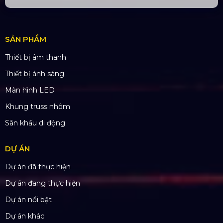
CÔNG TY TNHH ĐẦU TƯ VÀ PHÁT
TRIỂN HOÀNG SA VIỆT
Số tài khoản:
134053669
Ngân hàng: Á Châu (ACB)
Chi nhánh: PGD Bình Trị Đông
THÔNG TIN LIÊN HỆ
Hotline:
0985.999.345
Email:
yenvo@hoangsaviet.com
Website:
www.hoangsaviet.com