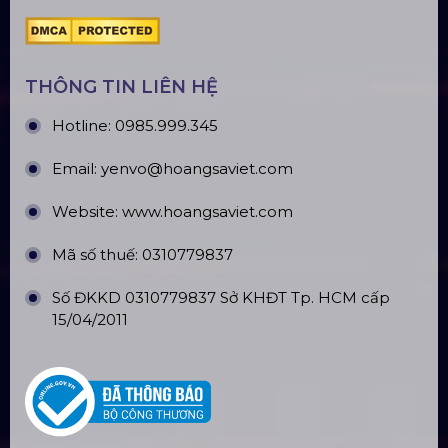
ĐỊA CHỈ VĂN PHÒNG
Trụ sở: 184/20 Lê Đình Cẩn, Phường Tân Tạo,
Quận Bình Tân, TP. HCM
CN Hà Nội: Số 229, Đ. Vân Trì, phường Vân Nội,
quận Đông Anh, Hà Nội
CN Hưng Yên: Khu Đô Thị EcoPark, Hưng Yên
CN Phú Quốc: ĐT45, Dương Đông, Phú Quốc
CN Long An: Viettruss Aluminum - Bến Lức, Long
An
Nhà Máy Sản Xuất: Lê Minh Xuân, Bình Chánh,
TP. HCM
TÀI KHOẢN NGÂN HÀNG