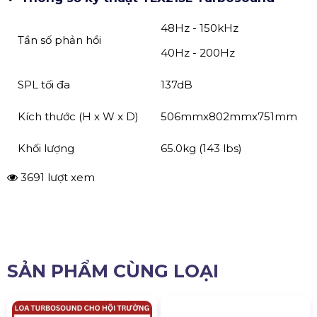
48Hz - 150kHz
Tần số phản hồi
40Hz - 200Hz
SPL tối đa
137dB
Kích thước (H x W x D)
506mmx802mmx751mm
Khối lượng
65.0kg (143 lbs)
3691 lượt xem
SẢN PHẨM CÙNG LOẠI