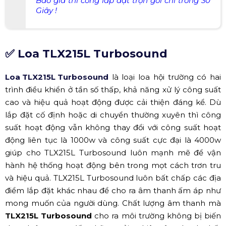
Báo giá thi công lắp đặt trọn gói chỉ trong 30
Giây !
✅ Loa TLX215L Turbosound
Loa TLX215L Turbosound
là loại loa hội trường có hai
trình điều khiển ở tần số thấp, khả năng xử lý công suất
cao và hiệu quả hoạt động được cải thiện đáng kể. Dù
lắp đặt cố định hoặc di chuyển thường xuyên thì công
suất hoạt động vẫn không thay đổi với công suất hoạt
động liên tục là 1000w và công suất cực đại là 4000w
giúp cho
TLX215L Turbosound
luôn mạnh mẽ để vận
hành hệ thống hoạt động bên trong mọt cách trơn tru
và hiệu quả. TLX215L Turbosound
luôn
bất chấp các địa
điểm lắp đặt khác nhau để cho ra âm thanh ấm áp như
mong muốn của người dùng. Chất lượng âm thanh mà
TLX215L Turbosound
cho ra môi trường không bị biến