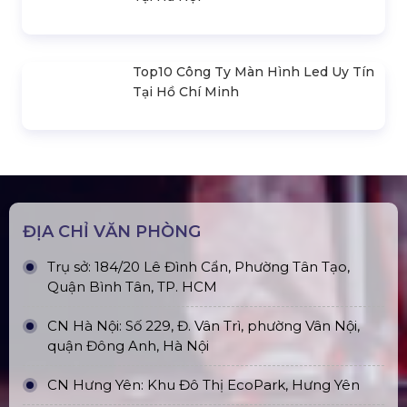
Giác 3M X 3M
Đèn Outdoor Moving Head Beam
380
Loa Sân Khấu Promax Pl212Ar (2020)
Sàn Sân Khấu Di Động