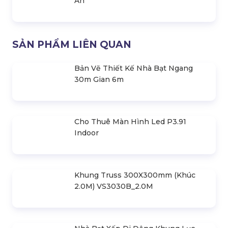
Loa Sân Khấu Turbosound Nuq152-
An
Loa Sân Khấu Turbosound Nuq122-
An
SẢN PHẨM LIÊN QUAN