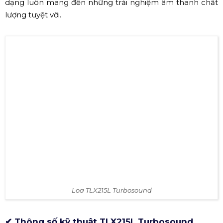
dạng luôn mang đến những trải nghiệm âm thanh chất
lượng tuyệt vời.
Loa TLX215L Turbosound
✔ Thông số kỹ thuật TLX215L Turbosound