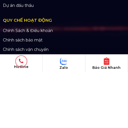
Mã số thuế: 0310779837
Số ĐKKD 0310779837 Sở KHĐT Tp. HCM cấp
15/04/2011
Hotline
Zalo
Báo Giá Nhanh
SẢN PHẨM
Thiết bị âm thanh
Thiết bị ánh sáng
Màn hình LED
Khung truss nhôm