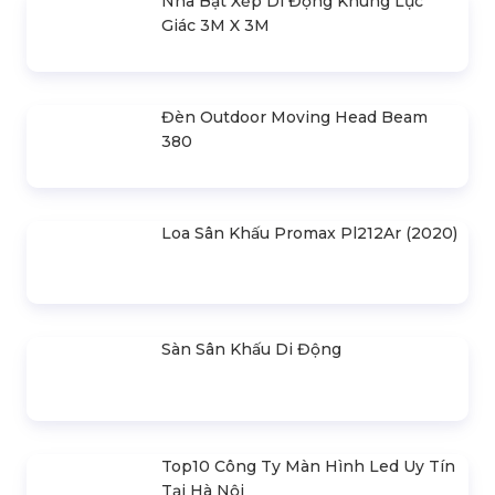
Bản Vẽ Thiết Kế Nhà Bạt Ngang
30m Gian 6m
Cho Thuê Màn Hình Led P3.91
Indoor
Khung Truss 300X300mm (Khúc
2.0M) VS3030B_2.0M
Nhà Bạt Xếp Di Động Khung Lục