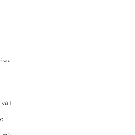
ố sau
 và 1
ặc