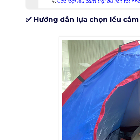
Các loại lều cắm trại du lịch tốt nh
✅ Hướng dẫn lựa chọn lều cắm t