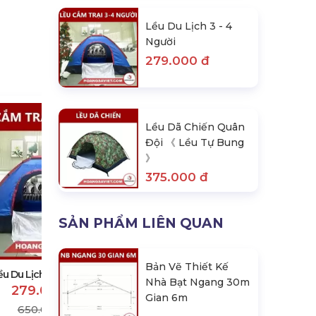
Lều Du Lịch 3 - 4
Người
279.000 đ
Lều Dã Chiến Quân
Đội 《 Lều Tự Bung
》
375.000 đ
SẢN PHẨM LIÊN QUAN
Lều Dã Chiến Quân Đội 《 Lều Tự
Bung 》
375.000 đ
Bản Vẽ Thiết Kế
500.000 đ
ều Du Lịch 3 - 4 Người
Nhà Bạt Ngang 30m
279.000 đ
Gian 6m
650.000 đ