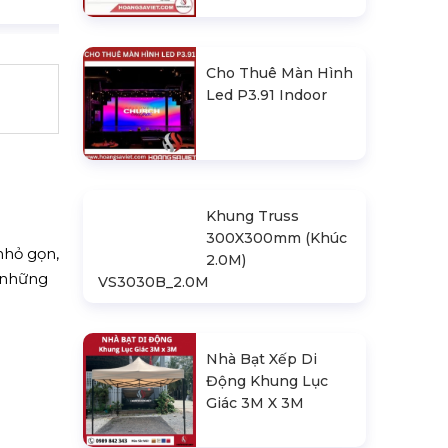
Cho Thuê Màn Hình
Led P3.91 Indoor
Khung Truss
300X300mm (Khúc
nhỏ gọn,
2.0M)
o những
VS3030B_2.0M
Nhà Bạt Xếp Di
Động Khung Lục
Giác 3M X 3M