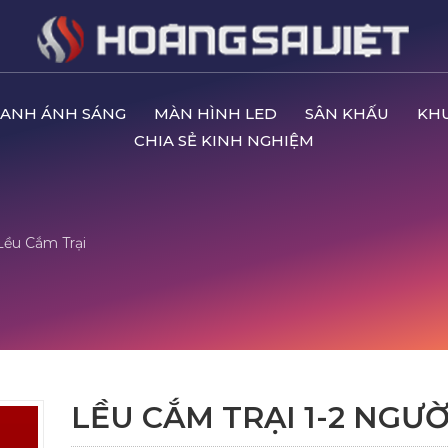
ANH ÁNH SÁNG
MÀN HÌNH LED
SÂN KHẤU
KH
CHIA SẺ KINH NGHIỆM
Lều Cắm Trại
LỀU CẮM TRẠI 1-2 NGƯỜ