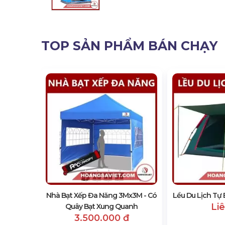
TOP SẢN PHẨM BÁN CHẠY
 《 Lều Tự
Nhà Bạt Xếp Đa Năng 3Mx3M - Có
Lều Du Lịch Tự
Li
Quây Bạt Xung Quanh
3.500.000 đ