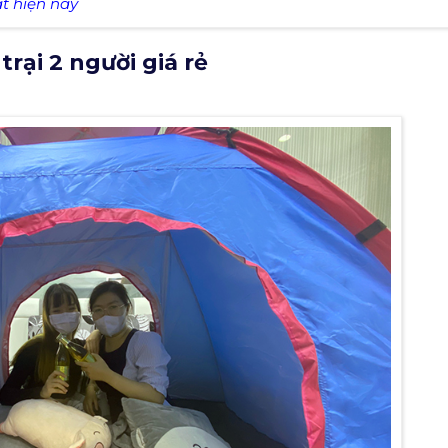
ất hiện nay
rại 2 người giá rẻ