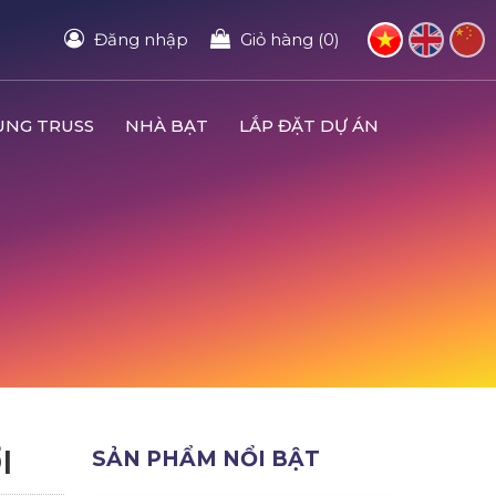
Đăng nhập
Giỏ hàng (0)
UNG TRUSS
NHÀ BẠT
LẮP ĐẶT DỰ ÁN
I
SẢN PHẨM NỔI BẬT