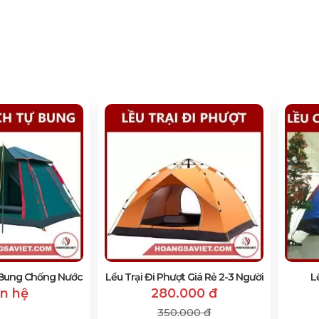
 Bung Chống Nước
Lều Trại Đi Phượt Giá Rẻ 2-3 Người
L
ên hệ
280.000 đ
350.000 đ