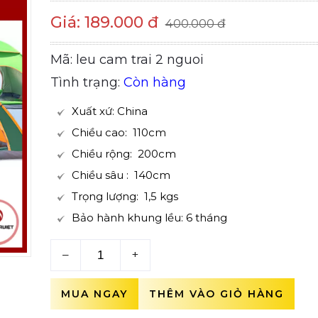
Giá: 189.000 đ
400.000 đ
Mã: leu cam trai 2 nguoi
Tình trạng:
Còn hàng
Xuất xứ: China
Chiều cao: 110cm
Chiều rộng: 200cm
Chiều sâu : 140cm
Trọng lượng: 1,5 kgs
Bảo hành khung lều: 6 tháng
–
+
MUA NGAY
THÊM VÀO GIỎ HÀNG