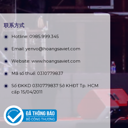
联系方式
Hotline:
0985.999.345
Email:
yenvo@hoangsaviet.com
Website:
www.hoangsaviet.com
Mã số thuế: 0310779837
Số ĐKKD 0310779837 Sở KHĐT Tp. HCM
cấp 15/04/2011