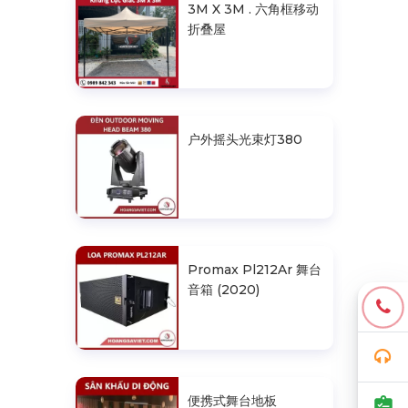
3M X 3M . 六角框移动
折叠屋
户外摇头光束灯380
Promax Pl212Ar 舞台
音箱 (2020)
便携式舞台地板