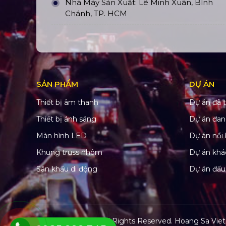
Nhà Máy Sản Xuất: Lê Minh Xuân, Bình
Chánh, TP. HCM
SẢN PHẨM
DỰ ÁN
Thiết bị âm thanh
Dự án đã t
Thiết bị ánh sáng
Dự án đan
Màn hình LED
Dự án nổi 
Khung truss nhôm
Dự án khá
Sân khấu di động
Dự án đấu
© Copyright 2022. All Rights Reserved.
Hoang Sa Viet