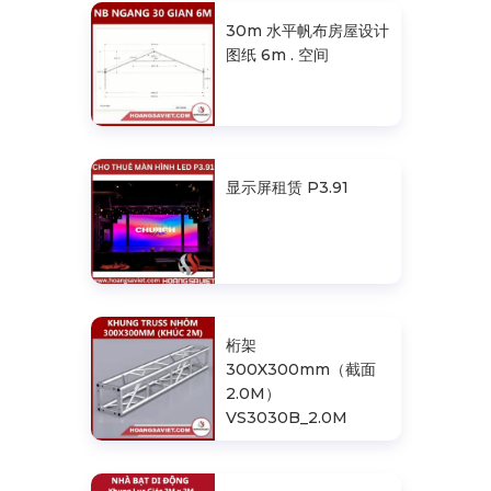
30m 水平帆布房屋设计
图纸 6m . 空间
显示屏租赁 P3.91
桁架
300X300mm（截面
2.0M）
VS3030B_2.0M