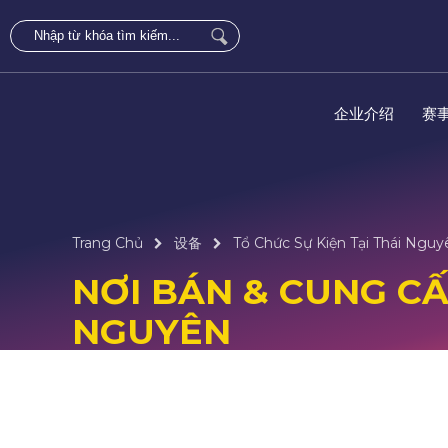
企业介绍
赛
Trang Chủ
设备
Tổ Chức Sự Kiện Tại Thái Nguy
NƠI BÁN & CUNG CẤP
NGUYÊN