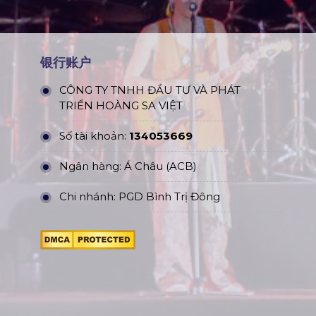
银行账户
CÔNG TY TNHH ĐẦU TƯ VÀ PHÁT
TRIỂN HOÀNG SA VIỆT
Số tài khoản:
134053669
Ngân hàng: Á Châu (ACB)
Chi nhánh: PGD Bình Trị Đông