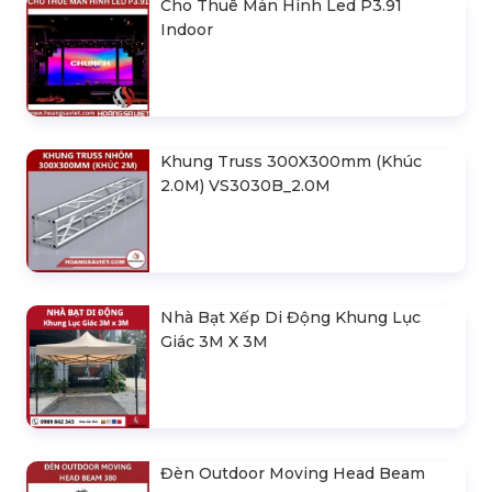
Cho Thuê Màn Hình Led P3.91
Indoor
Khung Truss 300X300mm (Khúc
2.0M) VS3030B_2.0M
Nhà Bạt Xếp Di Động Khung Lục
Giác 3M X 3M
Đèn Outdoor Moving Head Beam