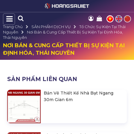
Trang Chủ
SẢN PHẨM DỊCH VỤ
Tổ Chức Sự Kiện Tại Thái
Nguyên
Nơi Bán & Cung Cấp Thiết Bị Sự Kiện Tại Định Hóa,
Thái Nguyên
NƠI BÁN & CUNG CẤP THIẾT BỊ SỰ KIỆN TẠI
ĐỊNH HÓA, THÁI NGUYÊN
SẢN PHẨM LIÊN QUAN
Bản Vẽ Thiết Kế Nhà Bạt Ngang
30m Gian 6m