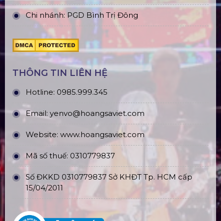
Chi nhánh: PGD Bình Trị Đông
THÔNG TIN LIÊN HỆ
Hotline:
0985.999.345
Email:
yenvo@hoangsaviet.com
Website:
www.hoangsaviet.com
Mã số thuế: 0310779837
Số ĐKKD 0310779837 Sở KHĐT Tp. HCM cấp
15/04/2011