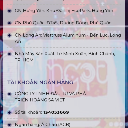
CN Hưng Yên: Khu Đô Thị EcoPark, Hưng Yên
CN Phú Quốc: ĐT45, Dương Đông, Phú Quốc
CN Long An: Viettruss Aluminum - Bến Lức, Long
An
Nhà Máy Sản Xuất: Lê Minh Xuân, Bình Chánh,
TP. HCM
TÀI KHOẢN NGÂN HÀNG
CÔNG TY TNHH ĐẦU TƯ VÀ PHÁT
TRIỂN HOÀNG SA VIỆT
Số tài khoản:
134053669
Ngân hàng: Á Châu (ACB)