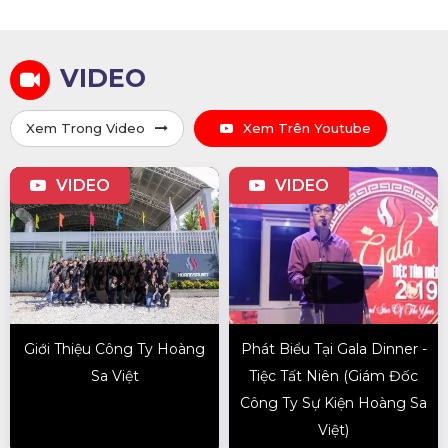
VIDEO
Xem Trong Video
Xem Trên Youtube
VIDEO
VIDEO
Giới Thiệu Công Ty Hoàng
Phát Biểu Tại Gala Dinner -
Sa Việt
Tiệc Tất Niên (Giám Đốc
Công Ty Sự Kiện Hoàng Sa
Việt)