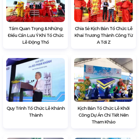
Tầm Quan Trọng & Những
Chia Sẻ Kịch Bản Tổ Chức Lễ
Điều Cần Lưu Ý Khi Tổ Chức
Khai Trương Thành Công Từ
Lễ Động Thổ
A Tới Z
Quy Trình Tổ Chức Lễ Khánh
Kịch Bản Tổ Chức Lễ Khởi
Thành
Công Dự Án Chi Tiết Nên
Tham Khảo