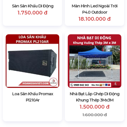
Sàn Sân Khấu Di Động
Màn Hình Led Ngoài Trời
1.750.000 đ
P4.0 Outdoor
18.100.000 đ
Loa Sân Khấu Promax
Nhà Bạt Lắp Ghép Di Động
Pl210Ar
Khung Thép 3Mx3M
1.500.000 đ
1.600.000 đ