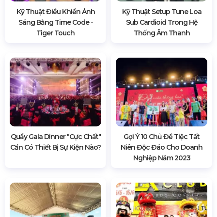
Kỹ Thuật Điều Khiển Ánh
Kỹ Thuật Setup Tune Loa
Sáng Bằng Time Code -
Sub Cardioid Trong Hệ
Tiger Touch
Thống Âm Thanh
Quẩy Gala Dinner "cực Chất"
Gợi Ý 10 Chủ Đề Tiệc Tất
Cần Có Thiết Bị Sự Kiện Nào?
Niên Độc Đáo Cho Doanh
Nghiệp Năm 2023