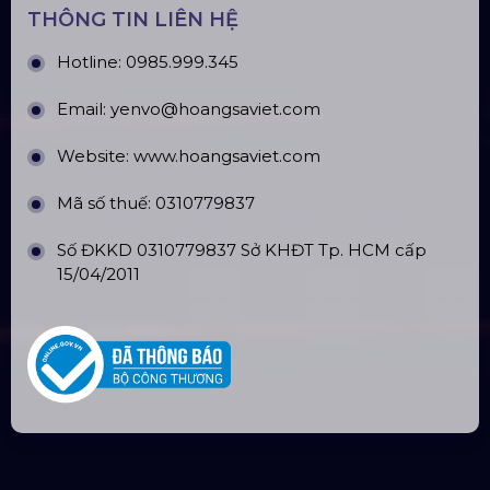
THÔNG TIN LIÊN HỆ
Hotline:
0985.999.345
Email:
yenvo@hoangsaviet.com
Website:
www.hoangsaviet.com
Mã số thuế: 0310779837
Số ĐKKD 0310779837 Sở KHĐT Tp. HCM cấp
15/04/2011