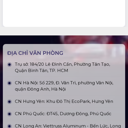
ĐỊA CHỈ VĂN PHÒNG
Trụ sở: 184/20 Lê Đình Cẩn, Phường Tân Tạo,
Quận Bình Tân, TP. HCM
CN Hà Nội: Số 229, Đ. Vân Trì, phường Vân Nội,
quận Đông Anh, Hà Nội
CN Hưng Yên: Khu Đô Thị EcoPark, Hưng Yên
CN Phú Quốc: ĐT45, Dương Đông, Phú Quốc
CN Long An: Viettruss Aluminum - Bến Lức, Long