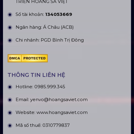
TRIỂN HOÀNG SA VIỆT
Số tài khoản:
134053669
Ngân hàng: Á Châu (ACB)
Chi nhánh: PGD Bình Trị Đông
THÔNG TIN LIÊN HỆ
Hotline:
0985.999.345
Email:
yenvo@hoangsaviet.com
Website:
www.hoangsaviet.com
Mã số thuế: 0310779837