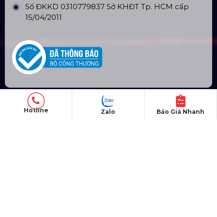
Số ĐKKD 0310779837 Sở KHĐT Tp. HCM cấp
15/04/2011
Hotline
Zalo
Báo Giá Nhanh
SẢN PHẨM
Thiết bị âm thanh
Thiết bị ánh sáng
Màn hình LED
Khung truss nhôm
Sân khấu di động