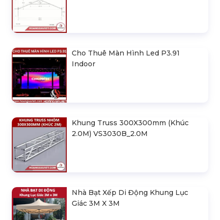
Cho Thuê Màn Hình Led P3.91
Indoor
Khung Truss 300X300mm (Khúc
2.0M) VS3030B_2.0M
Nhà Bạt Xếp Di Động Khung Lục
Giác 3M X 3M