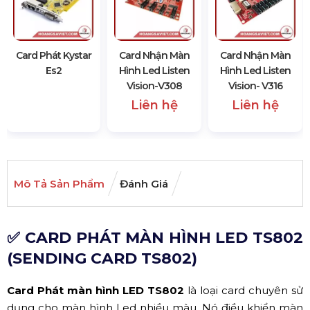
Card Phát Kystar
Card Nhận Màn
Card Nhận Màn
Es2
Hình Led Listen
Hình Led Listen
Vision-V308
Vision- V316
Liên hệ
Liên hệ
Mô Tả Sản Phẩm
Đánh Giá
✅ CARD PHÁT MÀN HÌNH LED TS802
(SENDING CARD TS802)
Card Phát màn hình LED TS802
là loại card chuyên sử
dụng cho màn hình Led nhiều màu. Nó điều khiển màn