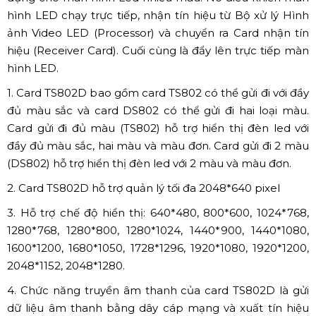
hình LED chạy trực tiếp, nhận tín hiệu từ Bộ xử lý Hình
ảnh Video LED (Processor) và chuyển ra Card nhận tín
hiệu (Receiver Card). Cuối cùng là đẩy lên trực tiếp
màn
hình LED.
1. Card TS802D bao gồm card TS802 có thể gửi đi với đầy
đủ màu sắc và card DS802 có thể gửi đi hai loại màu.
Card gửi đi đủ màu (TS802) hỗ trợ hiển thị đèn led với
đầy đủ màu sắc, hai màu và màu đơn. Card gửi đi 2 màu
(DS802) hỗ trợ hiển thị đèn led với 2 màu và màu đơn.
2. Card TS802D hỗ trợ quản lý tối đa 2048*640 pixel
3. Hỗ trợ chế độ hiển thị: 640*480, 800*600, 1024*768,
1280*768, 1280*800, 1280*1024, 1440*900, 1440*1080,
1600*1200, 1680*1050, 1728*1296, 1920*1080, 1920*1200,
2048*1152, 2048*1280.
4. Chức năng truyền âm thanh của card TS802D là gửi
dữ liệu âm thanh bằng dây cáp mạng và xuất tín hiệu