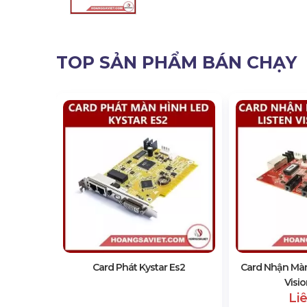
TOP SẢN PHẨM BÁN CHẠY
d Ts921
21)
Card Phát Kystar Es2
Card Nhận Màn
Visi
Li