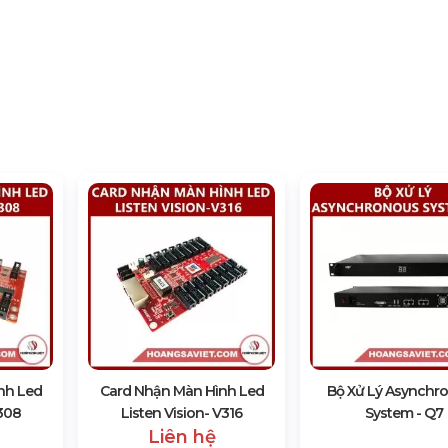
nh Led
Card Nhận Màn Hình Led
Bộ Xử Lý Asynchr
V308
Listen Vision- V316
System - Q7
Liên hệ