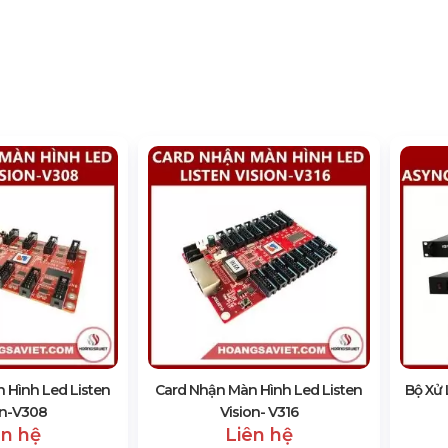
 Hình Led Listen
Card Nhận Màn Hình Led Listen
Bộ Xử 
on-V308
Vision- V316
ên hệ
Liên hệ