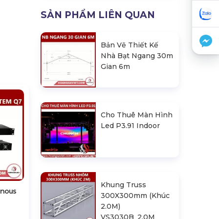
SẢN PHẨM LIÊN QUAN
Bản Vẽ Thiết Kế
Nhà Bạt Ngang 30m
Gian 6m
Cho Thuê Màn Hình
Led P3.91 Indoor
Khung Truss
onous
300X300mm (Khúc
2.0M)
VS3030B_2.0M