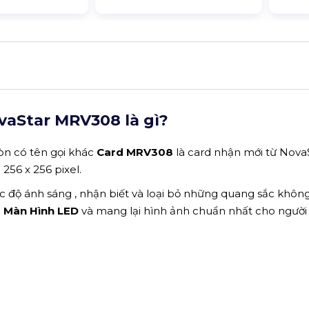
aStar MRV308 là gì?
òn có tên gọi khác
Card MRV308
là card nhận mới từ NovaS
a 256 x 256 pixel.
c độ ánh sáng , nhận biết và loại bỏ những quang sắc khôn
a
Màn Hình LED
và mang lại hình ảnh chuẩn nhất cho người