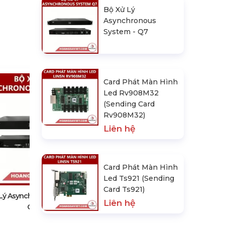
Bộ Xử Lý
Asynchronous
System - Q7
Card Phát Màn Hình
Led Rv908M32
(Sending Card
Rv908M32)
Liên hệ
Card Phát Màn Hình Led
Card Phát Màn Hình
Rv908M32 (Sending Card
Led Ts921 (Sending
Rv908M32)
Card Ts921)
Liên hệ
Lý Asynchronous System -
Liên hệ
Q7