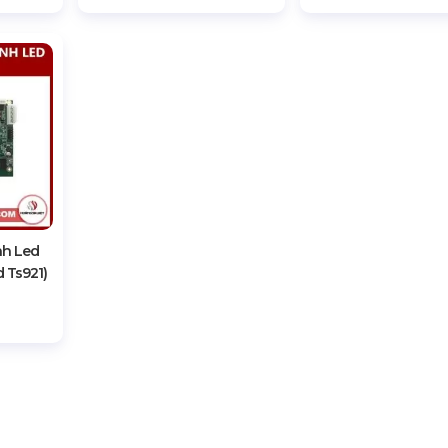
nh Led
 Ts921)