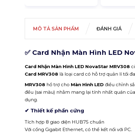
MÔ TẢ SẢN PHẨM
ĐÁNH GIÁ
✅ Card Nhận Màn Hình LED Nov
Card Nhận Màn Hình LED NovaStar MRV308
c
Card MRV308
là loại card có
hỗ trợ quản lí tối đ
MRV308
hổ trợ cho
Màn Hình LED
điều chỉnh sắ
đều (sai màu) nhằm mang lại tính nhất quán củ
dụng.
✔ Thiết kế phần cứng
Tích hợp 8 giao diện HUB75 chuẩn
Với cổng Gigabit Ethernet, có thể kết nối với PC.