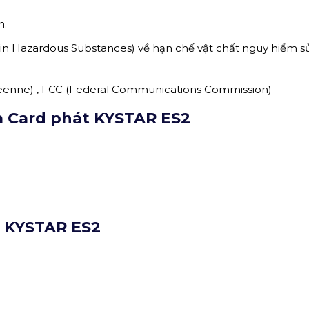
n.
ain Hazardous Substances) về hạn chế vật chất nguy hiểm 
éenne)
, FCC (
Federal Communications Commission)
ủa Card phát KYSTAR ES2
t KYSTAR ES2