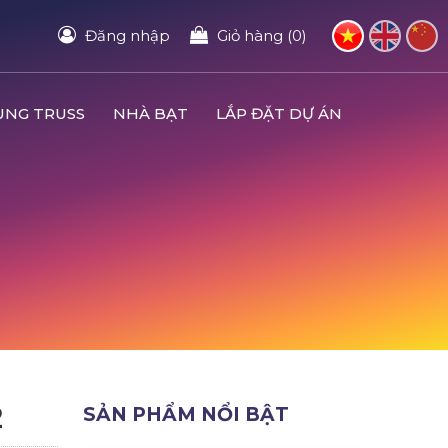
Đăng nhập
Giỏ hàng (0)
UNG TRUSS
NHÀ BẠT
LẮP ĐẶT DỰ ÁN
2
SẢN PHẨM NỔI BẬT