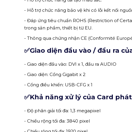
- Hỗ trợ chức năng bảo vệ khi có lỗi kết nối nguồ
- Đáp ứng tiêu chuẩn
ROHS (Restriction of Cert
trong sản phẩm, thiết bị từ
EU.
- Thông qua chứng nhận CE (
Conformité Europ
✅Giao diện đầu vào / đầu ra c
- Giao diện đầu vào: DVI x 1, đầu ra AUDIO
- Giao diện: Cổng Gigabit x 2
- Cổng điều khiển: USB-CFG x 1
✅Khả năng xử lý của Card phá
- Độ phân giải tối đa: 1,3 megapixel
- Chiều rộng tối đa: 3840 pixel
- Chiều rộng tối đa: 1920 pixel