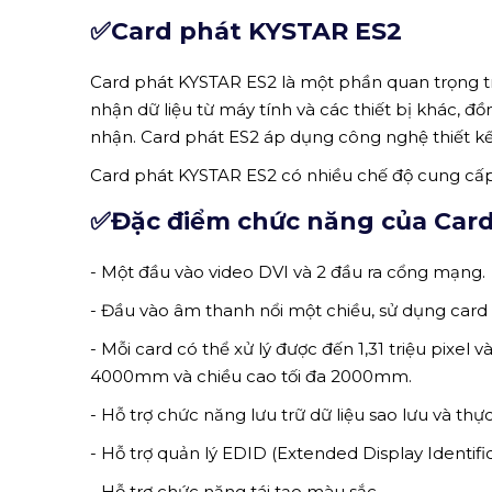
✅Card phát KYSTAR ES2
Card phát KYSTAR ES2 là một phần quan trọng t
nhận dữ liệu từ máy tính và các thiết bị khác, đ
nhận. Card phát ES2 áp dụng công nghệ thiết kế
Card phát KYSTAR ES2 có nhiều chế độ cung cấp
✅Đặc điểm chức năng của Car
- Một đầu vào video DVI và 2 đầu ra cổng mạng.
- Đầu vào âm thanh nổi một chiều,
sử dụng card
- Mỗi card có thể xử lý được đến 1,31 triệu pixel v
4000mm và chiều cao tối đa 2000mm.
- Hỗ trợ chức năng lưu trữ dữ liệu sao lưu và thự
- Hỗ trợ quản lý
EDID (Extended Display Identific
- Hỗ trợ chức năng tái tạo màu sắc.