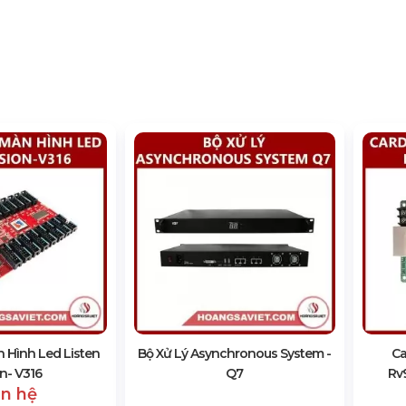
 Hình Led Listen
Bộ Xử Lý Asynchronous System -
Ca
on- V316
Q7
Rv
ên hệ