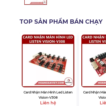
TOP SẢN PHẨM BÁN CHẠY
d Linsn
g Card)
Card Nhận Màn Hình Led Listen
Card Nhận Màn
Vision-V308
Visi
Liên hệ
Li