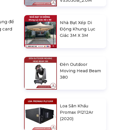
VS3030B_2.0M
ụng để
Nhà Bạt Xếp Di
g card
Động Khung Lục
Giác 3M X 3M
Đèn Outdoor
Moving Head Beam
380
Loa Sân Khấu
Promax Pl212Ar
(2020)