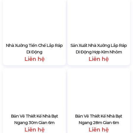
26m 10 gian 7m
2120 lượt xem
SẢN PHẨM CÙNG LOẠI