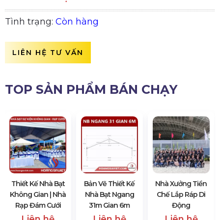
Tình trạng:
Còn hàng
LIÊN HỆ TƯ VẤN
TOP SẢN PHẨM BÁN CHẠY
Thiết Kế Nhà Bạt
Bản Vẽ Thiết Kế
Nhà Xưởng Tiền
Không Gian | Nhà
Nhà Bạt Ngang
Chế Lắp Ráp Di
Rạp Đám Cưới
31m Gian 6m
Động
Liên hệ
Liên hệ
Liên hệ