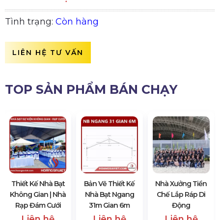
Tình trạng:
Còn hàng
LIÊN HỆ TƯ VẤN
TOP SẢN PHẨM BÁN CHẠY
Thiết Kế Nhà Bạt
Bản Vẽ Thiết Kế
Nhà Xưởng Tiền
Không Gian | Nhà
Nhà Bạt Ngang
Chế Lắp Ráp Di
Rạp Đám Cưới
31m Gian 6m
Động
Liên hệ
Liên hệ
Liên hệ