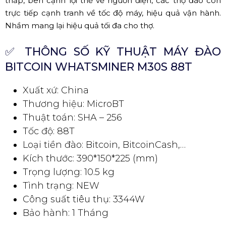
thấp, bên cạnh lợi thế về nguồn điện, các thợ đào còn
trực tiếp cạnh tranh về tốc độ máy, hiệu quả vận hành.
Nhầm mang lại hiệu quả tối đa cho thợ.
✅
THÔNG SỐ KỸ THUẬT MÁY ĐÀO
BITCOIN WHATSMINER M30S 88T
Xuất xứ: China
Thương hiệu: MicroBT
Thuật toán: SHA – 256
Tốc độ: 88T
Loại tiền đào: Bitcoin, BitcoinCash,…
Kích thước: 390*150*225 (mm)
Trọng lượng: 10.5 kg
Tình trạng: NEW
Công suất tiêu thụ: 3344W
Bảo hành: 1 Tháng