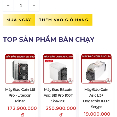
–
+
MUA NGAY
THÊM VÀO GIỎ HÀNG
TOP SẢN PHẨM BÁN CHẠY
Máy Đào Coin Lt5
Máy Đào Bitcoin
Máy Đào Coin
Pro - Litecoin
Asic S19 Pro 100T
Asic L3+
Miner
Sha-256
Dogecoin & Ltc
Scrypt
172.900.000
250.900.000
19.000.000
đ
đ