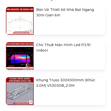
Bản Vẽ Thiết Kế Nhà Bạt Ngang
30m Gian 6m
Cho Thuê Màn Hình Led P3.91
Indoor
Khung Truss 300X300mm (Khúc
2.0M) VS3030B_2.0M