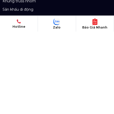
Khung truss nhôm
Sân khấu di động
DỰ ÁN
Hotline
Zalo
Báo Giá Nhanh
Dự án đã thực hiện
Dự án đang thực hiện
Dự án nổi bật
Dự án khác
Dự án đấu thầu
QUY CHẾ HOẠT ĐỘNG
Chính Sách & Điều khoản
Chính sách bảo mật
Chính sách vận chuyển
Hình thức thanh toán