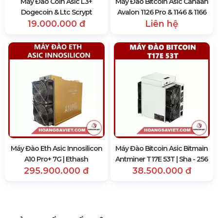
Máy Đào Coin Asic L3+
Máy Đào Bitcoin Asic Canaan
Dogecoin & Ltc Scrypt
Avalon 1126 Pro & 1146 & 1166
19.000.000 đ
Liên hệ
Máy Đào Eth Asic Innosilicon
Máy Đào Bitcoin Asic Bitmain
A10 Pro+ 7G | Ethash
Antminer T17E 53T | Sha - 256
295.900.000 đ
38.500.000 đ