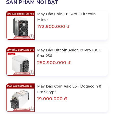
SẢN PHẨM NỔI BẬT
Máy Đào Coin Lt5 Pro - Litecoin
Miner
172.900.000 đ
Máy Đào Bitcoin Asic S19 Pro 100T
Sha-256
250.900.000 đ
Máy Đào Coin Asic L3+ Dogecoin &
Ltc Scrypt
19.000.000 đ