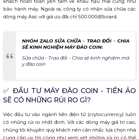
khách hoàn toàn yên tâm về khâu hậu mãi cũng như
bảo hành máy. Ngoài ra, công ty có nhận sửa chữa các
dòng máy Asic với giá ưu đãi chỉ 500.000đ/board.
NHÓM ZALO SỬA CHỮA
–
TRAO ĐỔI
–
CHIA
SẺ KINH NGHIỆM MÁY ĐÀO COIN:
Sửa chữa - Trao đổi - Chia sẻ kinh nghiệm má
y đào coin
✅
ĐẦU TƯ MÁY ĐÀO COIN - TIỀN ẢO
SẼ CÓ NHỮNG RỦI RO GÌ?
Việc đầu tư vào ngành tiền điện tử (crytocurrency) luôn
có những rủi ro nhất định. Với các dòng máy giá trị cao,
chúng tôi khuyên quý khách nên cân nhắc lựa chọn nhà
cung cấp uy tín cũng như xem xét những rủi ro có thể