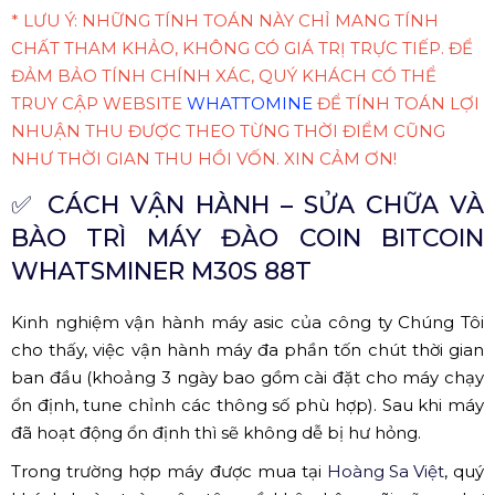
* LƯU Ý: NHỮNG TÍNH TOÁN NÀY CHỈ MANG TÍNH
CHẤT THAM KHẢO, KHÔNG CÓ GIÁ TRỊ TRỰC TIẾP. ĐỂ
ĐẢM BẢO TÍNH CHÍNH XÁC, QUÝ KHÁCH CÓ THỂ
TRUY CẬP WEBSITE
WHATTOMINE
ĐỂ TÍNH TOÁN LỢI
NHUẬN THU ĐƯỢC THEO TỪNG THỜI ĐIỂM CŨNG
NHƯ THỜI GIAN THU HỒI VỐN. XIN CẢM ƠN!
✅
CÁCH VẬN HÀNH – SỬA CHỮA VÀ
BÀO TRÌ MÁY ĐÀO COIN BITCOIN
WHATSMINER M30S 88T
Kinh nghiệm vận hành máy asic của công ty Chúng Tôi
cho thấy, việc vận hành máy đa phần tốn chút thời gian
ban đầu (khoảng 3 ngày bao gồm cài đặt cho máy chạy
ổn định, tune chỉnh các thông số phù hợp). Sau khi máy
đã hoạt động ổn định thì sẽ không dễ bị hư hỏng.
Trong trường hợp máy được mua tại
Hoàng Sa Việt
, quý