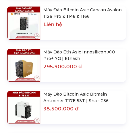
Máy Đào Bitcoin Asic Canaan Avalon
1126 Pro & 1146 & 1166
Liên hệ
Máy Đào Eth Asic Innosilicon A10
Pro+ 7G | Ethash
295.900.000 đ
Máy Đào Bitcoin Asic Bitmain
Antminer T17E 53T | Sha - 256
38.500.000 đ