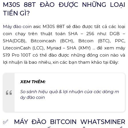
M30S 88T ĐÀO ĐƯỢC NHỮNG LOẠI
TIỀN GÌ?
Máy đào coin
asic M30S 88T sẽ đào được tất cả các loại
coin chạy trên thuật toán SHA – 256 như: DGB –
SHA(DGB), Bitcoincash (BCH), Bitcoin (BTC), PPC,
LitecoinCash (LCC), Myriad – SHA (XMY) ... để xem máy
S19 Pro 100T có thể đào được những đồng coin nào và
lợi nhuận là bao nhiêu, xin các bạn tham khảo tại Đây:
XEM THÊM:
So sánh hiệu quả & lợi nhuận của các dòng m
áy đào coin
✅
MÁY ĐÀO BITCOIN WHATSMINER