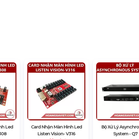
nh Led
Card Nhận Màn Hình Led
Bộ Xử Lý Asynchr
V308
Listen Vision- V316
System - Q7