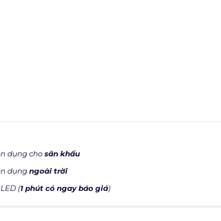
ên dụng cho
sân khấu
ên dụng
ngoài trời
 LED (
1 phút có ngay báo giá
)