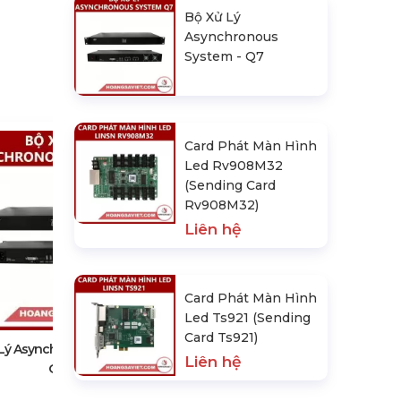
Bộ Xử Lý
Asynchronous
System - Q7
Card Phát Màn Hình
Led Rv908M32
(Sending Card
Rv908M32)
Liên hệ
Card Phát Màn Hình Led
Card Phát Màn Hình
Rv908M32 (Sending Card
Led Ts921 (Sending
Rv908M32)
Card Ts921)
Liên hệ
Lý Asynchronous System -
Liên hệ
Q7