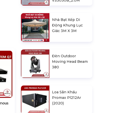
VS3030B_2.0M
Nhà Bạt Xếp Di
Động Khung Lục
Giác 3M X 3M
Đèn Outdoor
Moving Head Beam
380
Loa Sân Khấu
Promax Pl212Ar
onous
(2020)