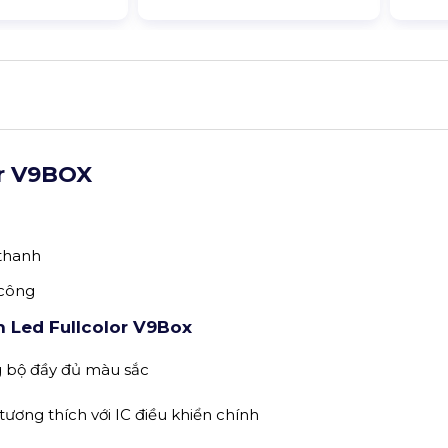
or V9BOX
 thanh
 công
n Led Fullcolor V9Box
g bộ đầy đủ màu sắc
, tương thích với IC điều khiển chính