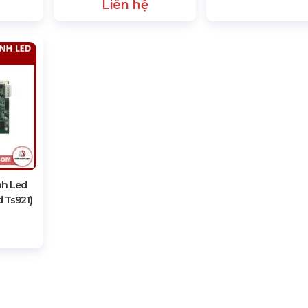
Liên hệ
nh Led
 Ts921)