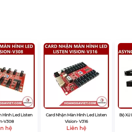
 Hình Led Listen
Card Nhận Màn Hình Led Listen
Bộ Xử 
on-V308
Vision- V316
ên hệ
Liên hệ