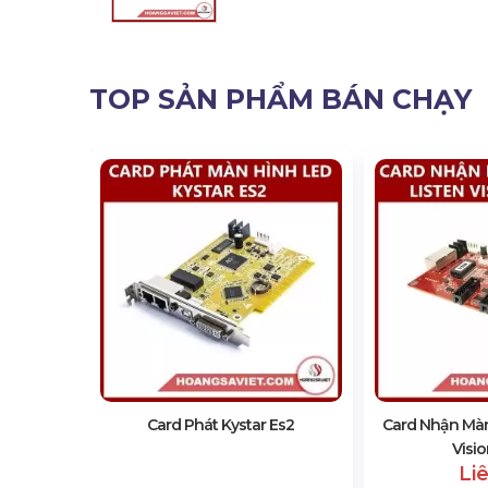
TOP SẢN PHẨM BÁN CHẠY
d Ts921
21)
Card Phát Kystar Es2
Card Nhận Màn
Visi
Li