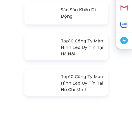
Loa Sân Khấu
Promax Pl212Ar
(2020)
Sàn Sân Khấu Di
Động
Top10 Công Ty Màn
Hình Led Uy Tín Tại
Hà Nội