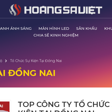
ANH ÁNH SÁNG
MÀN HÌNH LED
SÂN KHẤU
KH
CHIA SẺ KINH NGHIỆM
ộ
Tổ Chức Sự Kiện Tại Đồng Nai
ẠI ĐỒNG NAI
TOP CÔNG TY TỔ CHỨC