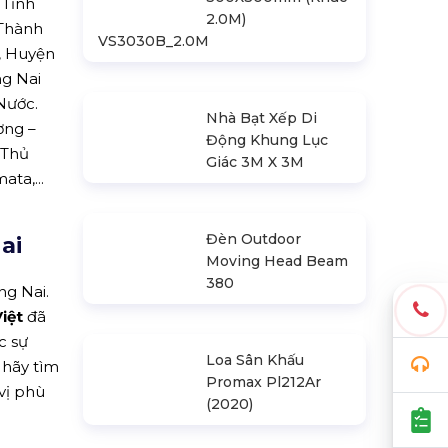
 Tỉnh
 Thành
Khung Truss
, Huyện
300X300mm (Khúc
g Nai
2.0M)
Nước.
VS3030B_2.0M
ơng –
 Thủ
ta,...
Nhà Bạt Xếp Di
Động Khung Lục
Giác 3M X 3M
ai
ng Nai.
iệt
đã
Đèn Outdoor
c sự
Moving Head Beam
 hãy tìm
380
vị phù