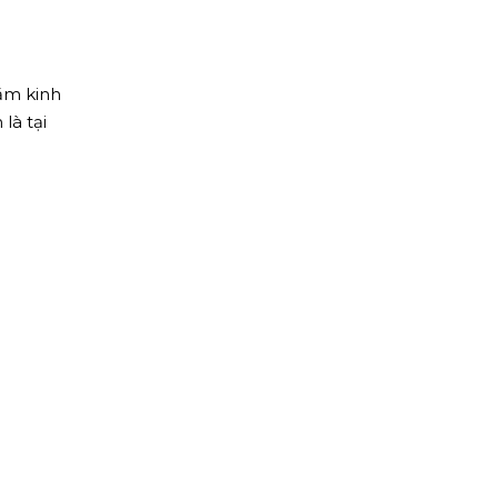
Top10 Công Ty Màn
Hình Led Uy Tín Tại
Hồ Chí Minh
năm kinh
là tại