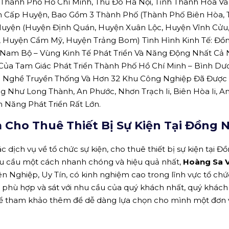
Thành Phố Hồ Chí Minh, Thủ Đô Hà Nội, Tỉnh Thanh Hóa Và
nh Cấp Huyện, Bao Gồm 3 Thành Phố (Thành Phố Biên Hòa,
Huyện (Huyện Định Quán, Huyện Xuân Lộc, Huyện Vĩnh Cửu
 Huyện Cẩm Mỹ, Huyện Trảng Bom) Tình Hình Kinh Tế: Đồn
 Nam Bộ – Vùng Kinh Tế Phát Triển Và Năng Động Nhất Cả 
Của Tam Giác Phát Triển Thành Phố Hồ Chí Minh – Bình Dư
p Nghề Truyền Thống Và Hơn 32 Khu Công Nghiệp Đã Được
Như Long Thành, An Phước, Nhơn Trạch Ii, Biên Hòa Ii, Ama
 Năng Phát Triển Rất Lớn.
Cho Thuê Thiết Bị Sự Kiện Tại Đồng N
 dịch vụ về tổ chức sự kiện, cho thuê thiết bị sự kiện tại Đồ
hu cầu một cách nhanh chóng và hiệu quả nhất,
Hoàng Sa V
 Nghiệp, Uy Tín, có kinh nghiệm cao trong lĩnh vực tổ chứ
ty phù hợp và sát với nhu cầu của quý khách nhất, quý khách
 để tham khảo thêm để dễ dàng lựa chọn cho mình một đơn 