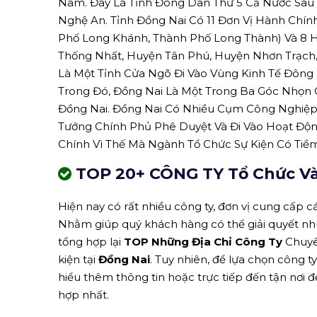
Nam. Đây Là Tỉnh Đông Dân Thứ 5 Cả Nước Sau 
Nghệ An. Tỉnh Đồng Nai Có 11 Đơn Vị Hành Chí
Phố Long Khánh, Thành Phố Long Thành) Và 8 
Thống Nhất, Huyện Tân Phú, Huyện Nhơn Trạch,
Là Một Tỉnh Cửa Ngõ Đi Vào Vùng Kinh Tế Đông
Trong Đó, Đồng Nai Là Một Trong Ba Góc Nhọn 
Đồng Nai. Đồng Nai Có Nhiều Cụm Công Nghiệ
Tướng Chính Phủ Phê Duyệt Và Đi Vào Hoạt Động 
Chính Vì Thế Mà Ngành Tổ Chức Sự Kiện Có Tiềm
TOP 20+ CÔNG TY Tổ Chức Và 
Hiện nay có rất nhiều công ty, đơn vị cung cấp các
Nhằm giúp quý khách hàng có thể giải quyết n
tổng hợp lại
TOP Những Địa Chỉ Công Ty
Chuyên
kiện tại
Đồng Nai
. Tuy nhiên, để lựa chọn công 
hiểu thêm thông tin hoặc trực tiếp đến tận nơi
hợp nhất.