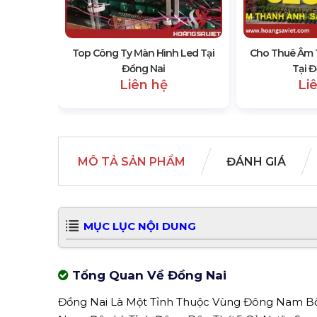
iện Tại
Top Công Ty Màn Hình Led Tại
Cho Thuê Âm 
Đồng Nai
Tại Đ
Liên hệ
Li
MÔ TẢ SẢN PHẨM
ĐÁNH GIÁ
MỤC LỤC NỘI DUNG
Tổng Quan Về Đồng Nai
Đồng Nai Là Một Tỉnh Thuộc Vùng Đông Nam Bộ 