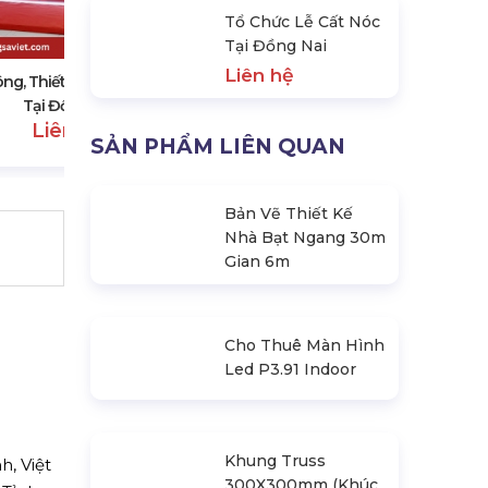
Cho Thuê Nhà Bạt Không Gian
Tổ Chức Lễ Cất Nóc
Tại Đồng Nai
Tại Đồng Nai
Liên hệ
Liên hệ
ông, Thiết Kế, In Backdrop
Tại Đồng Nai
Liên hệ
SẢN PHẨM LIÊN QUAN
Bản Vẽ Thiết Kế
Nhà Bạt Ngang 30m
Gian 6m
Cho Thuê Màn Hình
Led P3.91 Indoor
, Việt