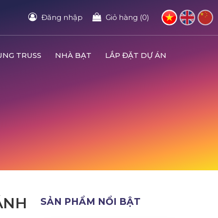
Đăng nhập
Giỏ hàng (0)
UNG TRUSS
NHÀ BẠT
LẮP ĐẶT DỰ ÁN
ÁNH
SẢN PHẨM NỔI BẬT