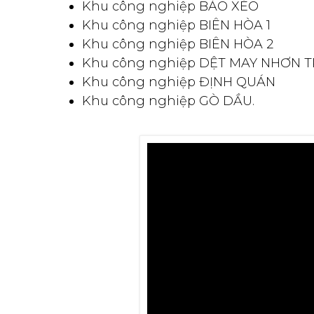
thanh ánh sáng chuyên nghiệp
tại Đồng Nai. Bê
Hòa. Hoàng Sa Việt còn có các đối tác đồng ngh
khách như: Công ty âm thanh ánh sáng 161. Côn
động lâu năm và vững chắc tại Đồng Nai và TP
kể cả với những thiết bị dù là nhỏ nhất. Với các
cấp quen thuộc cho các tập đoàn. Tổng công ty,
Khu công nghiệp AMATA
Khu công nghiệp AN PHƯỚC
Khu công nghiệp BÀO XÉO
Khu công nghiệp BIÊN HÒA 1
Khu công nghiệp BIÊN HÒA 2
Khu công nghiệp DỆT MAY NHƠN 
Khu công nghiệp ĐỊNH QUÁN
Khu công nghiệp GÒ DẦU.