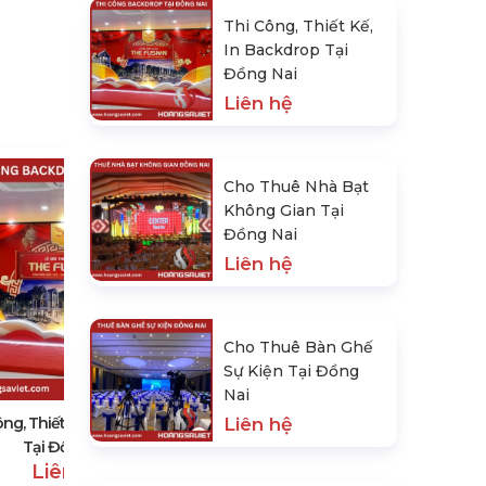
Thi Công, Thiết Kế,
In Backdrop Tại
Đồng Nai
Liên hệ
Cho Thuê Nhà Bạt
Không Gian Tại
Đồng Nai
Liên hệ
Cho Thuê Nhà Bạt Không Gian
Cho Thuê Bàn Ghế
Tại Đồng Nai
Sự Kiện Tại Đồng
Liên hệ
Nai
ông, Thiết Kế, In Backdrop
Liên hệ
Tại Đồng Nai
Liên hệ