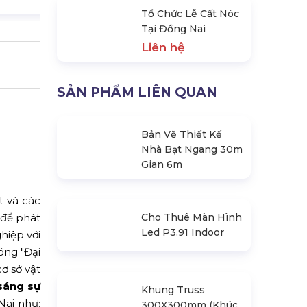
Tổ Chức Lễ Cất Nóc
Tại Đồng Nai
Liên hệ
SẢN PHẨM LIÊN QUAN
Bản Vẽ Thiết Kế
Nhà Bạt Ngang 30m
Gian 6m
t và các
 để phát
hiệp với
Cho Thuê Màn Hình
óng "Đại
Led P3.91 Indoor
ơ sở vật
sáng sự
Nai như: