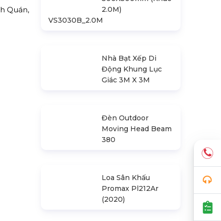
nh Quán,
Khung Truss
300X300mm (Khúc
2.0M)
VS3030B_2.0M
Nhà Bạt Xếp Di
Động Khung Lục
Giác 3M X 3M
Đèn Outdoor
Moving Head Beam
380