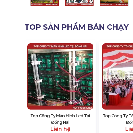
TOP SẢN PHẨM BÁN CHẠY
iện Tại
Top Công Ty Màn Hình Led Tại
Top Công Ty Tổ
Đồng Nai
Đồn
Liên hệ
Li