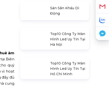
Loa Sân Khấu
Promax Pl212Ar
(2020)
Sàn Sân Khấu Di
Động
Top10 Công Ty Màn
Hình Led Uy Tín Tại
Hà Nội
thuê âm