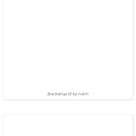
thông tin quan trọng mà quý khách hàng, quý doanh
nghiệp muốn gửi đến quý khách hàng. Chính vì vậy, hầu
hết sự kiện và những địa điểm tổ chức sự kiện đều có thể
dùng đến Backdrop.