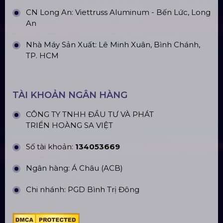
Khung Truss 300X300mm (Khúc
2.0M) VS3030B_2.0M
Nhà Bạt Xếp Di Động Khung Lục
Giác 3M X 3M
Đèn Outdoor Moving Head Beam
380