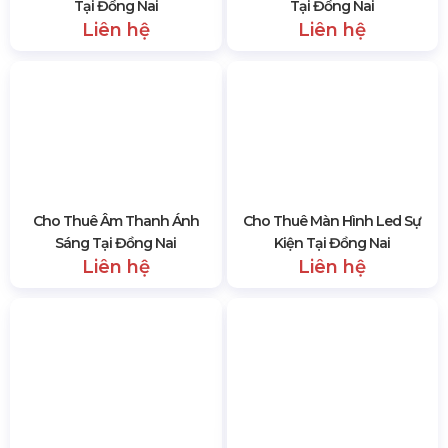
như: Biên Hòa, thị xã Long Khánh và 9
huyện
là Long
Thành, Nhơn Trạch, Vĩnh Củu, Trảng Bom, Thống Nhất,
Định Quán, Tân Phú, Cẩm Mỹ, Xuân Lộc.
Để biết thêm thông tin chi tiết, quý khách hàng hãy liên
hệ qua Hotline: 0985.999.345 - đội ngũ nhân sự luôn sẵn
sàng để hỗ trợ quý khách hàng nhanh chóng nhất.
10881 lượt xem
SẢN PHẨM CÙNG LOẠI