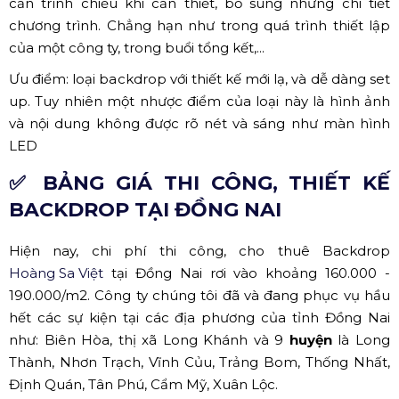
Backdrop in trên PP formex
✔ Backdrop bằng màn hình LED
Nếu xét về khả năng sáng tạo và linh hoạt nội dung trên
Backdrop, thì màn hình LED chính là loại Backdrop tối
ưu nhất. Bởi lẽ, đây là kiểu màn hình có thể thay đổi hình
ảnh theo ý muốn vì thế màn hình LED rất phổ biến
trong những buổi biểu diễn, chương trình ca nhạc.
Hiện nay, chi phí của màn hình LED cũng không còn
quá cao so với trước kia, chính vì vậy mà màn hình LED
ngày càng được sử dụng nhiều trong nhiều sự kiện như
tổ chức tiệc tất niên, tân niên của doanh nghiệp, tổ chức
lễ khởi công, động thổ, khai trương,....
Ưu điểm: Backdrop có hiệu ứng đẹp và độc đáo, dễ
dàng trong việc thiết kế.