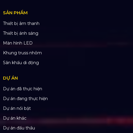
Tại Hồ Chí Minh
ĐỊA CHỈ VĂN PHÒNG
Trụ sở: 184/20 Lê Đình Cẩn, Phường Tân Tạo,
Quận Bình Tân, TP. HCM
CN Hà Nội: Số 229, Đ. Vân Trì, phường Vân Nội,
quận Đông Anh, Hà Nội
CN Hưng Yên: Khu Đô Thị EcoPark, Hưng Yên
CN Phú Quốc: ĐT45, Dương Đông, Phú Quốc