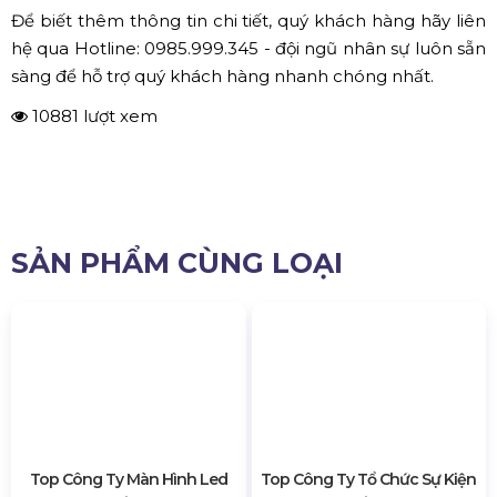
✔ Backdrop là màn chiếu
Loại Backdrop này được sử dụng trong những sự kiện
cần trình chiếu khi cần thiết, bổ sung những chi tiết
chương trình. Chẳng hạn như trong quá trình thiết lập
của một công ty, trong buổi tổng kết,...
Ưu điểm: loại backdrop với thiết kế mới lạ, và dễ dàng set
up. Tuy nhiên một nhược điểm của loại này là hình ảnh
và nội dung không được rõ nét và sáng như màn hình
LED
✅ BẢNG GIÁ THI CÔNG, THIẾT KẾ
BACKDROP TẠI ĐỒNG NAI
Hiện nay, chi phí thi công, cho thuê Backdrop
Hoàng Sa Việt
tại Đồng Nai rơi vào khoảng 160.000 -
190.000/m2. Công ty chúng tôi đã và đang phục vụ hầu
hết các sự kiện tại các địa phương của tỉnh Đồng Nai