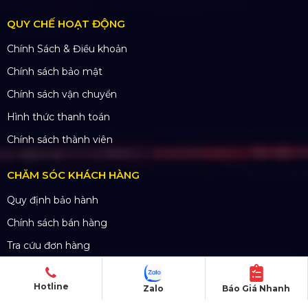
CN Long An: Viettruss Aluminum - Bến Lức, Long
An
Nhà Máy Sản Xuất: Lê Minh Xuân, Bình Chánh,
TP. HCM
TÀI KHOẢN NGÂN HÀNG
CÔNG TY TNHH ĐẦU TƯ VÀ PHÁT
TRIỂN HOÀNG SA VIỆT
Số tài khoản:
134053669
Ngân hàng: Á Châu (ACB)
Chi nhánh: PGD Bình Trị Đông
Hotline
Zalo
Báo Giá Nhanh