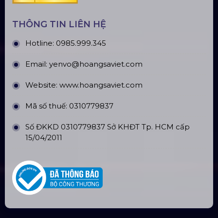
Loa Sân Khấu Promax Pl212Ar (2020)
Sàn Sân Khấu Di Động
Top10 Công Ty Màn Hình Led Uy Tín
Tại Hà Nội
Top10 Công Ty Màn Hình Led Uy Tín