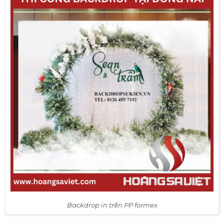
bạt hiflex được căng ở trên khung sắt. Loại này là một
trong những loại được dùng phổ biến nhất từ xưa đến
nay. Sau khi thiết kế, chất liệu này được thi công khá đơn
giản. Chỉ cần nhân sự thi công bắn vít vào khung sắt sau
đó căng lên rồi dựng ở phía trên của sân khấu.
Ưu điểm của chất liệu này là giá rẻ, dễ dàng lắp đặt, thi
công nhanh chóng
✔ Backdrop in trên PP
PP là loại chất liệu in Backdrop phổ biến thứ hai mà
Hoàng Sa Việt mong muốn thông tin đến quý khách
hàng. Thông thường, Backdrop in trên PP thường đẹp
hơn so với các loại Backdrop in trên Hiflex bởi đặc trưng
của chất liệu này là mịn và đẹp. Ngoài ra, việc thi công
loại Backdrop này cũng khá dễ dàng. Tuy nhiên về mặt
chi phí có phần cao hơn so với Backdrop in Hiflex.
Ưu điểm: mang đến hình ảnh đẹp, bền bỉ và khó rách