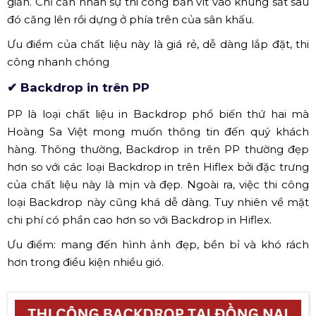
Tổ chức hội thảo - hội nghị
Tổ chức tiệc cưới
Tổ chức lễ ra mắt sản phẩm,...
✅ TỔNG HỢP CÁC CHẤT LIỆU LÀM
BACKDROP
Lựa chọn chất liệu thi công backdrop như thế nào phù
hợp cũng là thông tin được nhiều người quan tâm, tìm
hiểu. Hiện nay, Backdrop được sử dụng trong tổ chức sự
kiện có nhiều loại chất liệu khác nhau. Chẳng hạn như
hiflex, PP, màn hình LED,...trong đó, mỗi loại đều có
những ưu điểm riêng biệt để đáp ứng nhu cầu từng
hạng mục và sự kiện. Dưới đây là một số chất liệu in
Backdrop mà quý khách hàng có thể sử dụng như:
✔ Backdrop in hiflex
Từ lâu, người ta đã biết đến Backdrop được sử dụng là