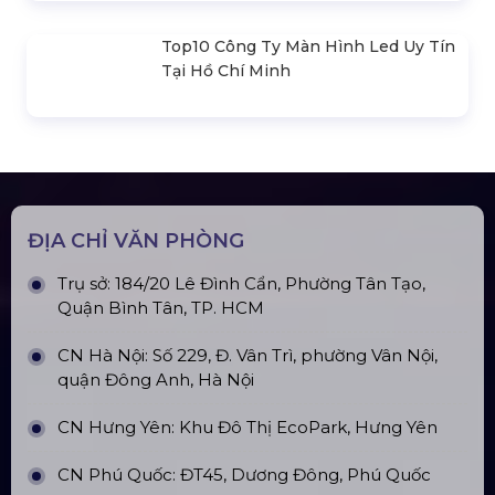
Tổ Chức Lễ Cất Nóc Tại Đồng Nai
Liên hệ
SẢN PHẨM LIÊN QUAN
Bản Vẽ Thiết Kế Nhà Bạt Ngang
30m Gian 6m
Cho Thuê Màn Hình Led P3.91
Indoor