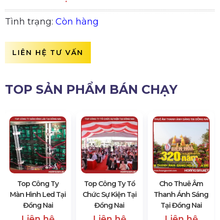
Tình trạng:
Còn hàng
LIÊN HỆ TƯ VẤN
TOP SẢN PHẨM BÁN CHẠY
Top Công Ty
Top Công Ty Tổ
Cho Thuê Âm
Màn Hình Led Tại
Chức Sự Kiện Tại
Thanh Ánh Sáng
Đồng Nai
Đồng Nai
Tại Đồng Nai
Liên hệ
Liên hệ
Liên hệ