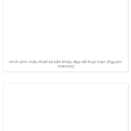
Hình ảnh mầu thiết kế 3D đẹp dễ thực hiện (Nguồn: Internet)
Cách thi công: Sử dụng in Decal dán lên tấm Form và
cắt theo hình in sẵn, sau đó hàn một khung sắt để cố
định lại tấm banner