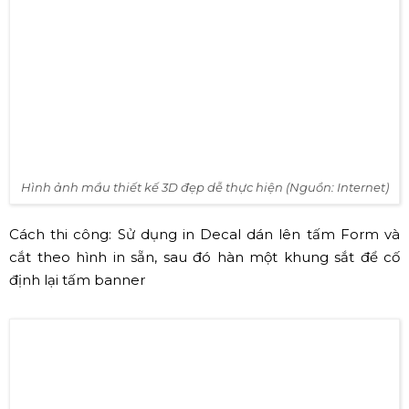
tấm banner theo nhiều hình thù khác nhau. Những tấm
banner được thiết kế và cắt tạo hình rất đơn giản. Hoặc
có thể là những tấm màn hình LED chiếu hiệu ứng. Dưới
đây là những mẫu thiết kế đơn giản và dễ thực hiện nhất
chúng tôi lựa chọn để bạn tham khảo nhé.