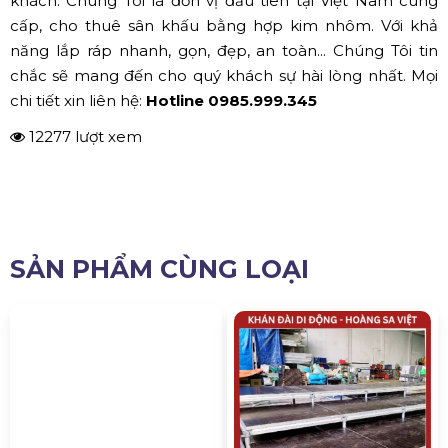
Kinh Media
Công ty cho thuê sân khấu sự kiện
Solution Group
Công ty cho thuê sân khấu sự kiện
Phương Bắc Event
Những thông tin trên đây phần nào giúp quý khách
hình dung được một số vấn đề cần lưu ý khi
thuê sân khấu sự kiện
. Công ty âm thanh ánh sáng sân
khấu Hoàng Sa Việt rất mong có cơ hội để phục vụ quý
khách. Chúng Tôi là đơn vị đầu tiên tại Việt Nam cung
cấp, cho thuê sân khấu bằng hợp kim nhôm. Với khả
năng lắp ráp nhanh, gọn, đẹp, an toàn... Chúng Tôi tin
chắc sẽ mang đến cho quý khách sự hài lòng nhất. Mọi
chi tiết xin liên hệ:
Hotline 0985.999.345
12277 lượt xem