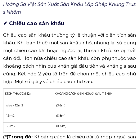
(Nguồn: Hoàng Sa Việt)
XEM THÊM:
Sân khấu nhôm là gì? Đặc điểm và ứng dụng của sân k
hấu nhôm
Hoàng Sa Việt Sản Xuất Sân Khấu Lắp Ghép Khung Trus
s Nhôm
✔ Chiều cao sân khấu
Chiều cao sân khấu thường tỷ lệ thuận với diện tích sân
khấu. Khi bạn thuê một sân khấu nhỏ, nhưng lại sử dụng
một chiều cao lớn hoặc ngược lại, thì sân khấu sẽ bị mất
cân đối. Hơn nữa chiều cao sân khấu còn phụ thuộc vào
khoảng cách nhìn của khán giả đầu tiên và khán giả sau
cùng. Kết hợp 2 yếu tố trên để chọn một chiều cao phù
hợp. Một số gợi ý về chiều cao như sau:
KÍCH THƯỚC (M2)
KHOẢNG CÁCH ĐẾN NGƯỜI ĐẦU TIÊN(M)