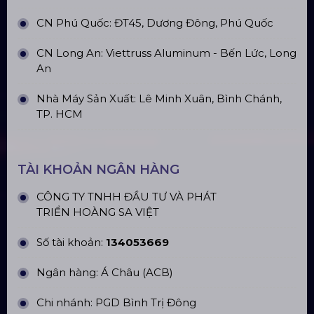
ĐỊA CHỈ VĂN PHÒNG
Trụ sở: 184/20 Lê Đình Cẩn, Phường Tân Tạo,
Quận Bình Tân, TP. HCM
CN Hà Nội: Số 229, Đ. Vân Trì, phường Vân Nội,
quận Đông Anh, Hà Nội
CN Hưng Yên: Khu Đô Thị EcoPark, Hưng Yên
CN Phú Quốc: ĐT45, Dương Đông, Phú Quốc
CN Long An: Viettruss Aluminum - Bến Lức, Long
An
Nhà Máy Sản Xuất: Lê Minh Xuân, Bình Chánh,
TP. HCM