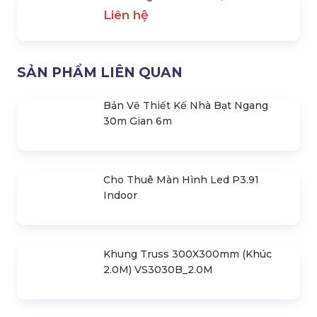
Những Điều Khi Thuê Sân Khấu Sự
Kiện Cần Biết
Liên hệ
Thi Công Backdrop (Background Sân
Khấu) Cho Sự Kiện Chuyên Nghiệp
Liên hệ
Gói Trang Trí Sân Khấu, Thiết Kế 3D
Liên hệ
SẢN PHẨM LIÊN QUAN
Bản Vẽ Thiết Kế Nhà Bạt Ngang
30m Gian 6m