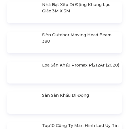
Cho Thuê Màn Hình Led P3.91
Indoor
Khung Truss 300X300mm (Khúc
2.0M) VS3030B_2.0M
Nhà Bạt Xếp Di Động Khung Lục
Giác 3M X 3M
Đèn Outdoor Moving Head Beam
380