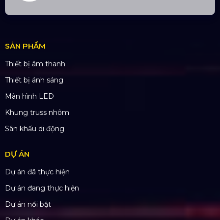
Email:
yenvo@hoangsaviet.com
Website:
www.hoangsaviet.com
Mã số thuế: 0310779837
Số ĐKKD 0310779837 Sở KHĐT Tp. HCM cấp
15/04/2011
SẢN PHẨM
Thiết bị âm thanh
Thiết bị ánh sáng