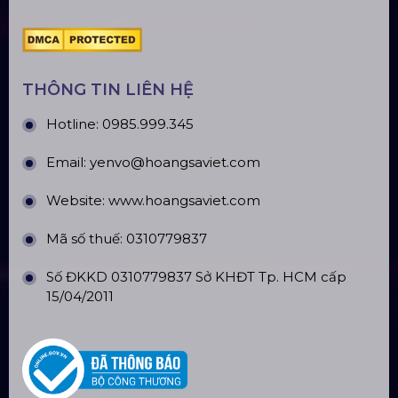
TÀI KHOẢN NGÂN HÀNG
CÔNG TY TNHH ĐẦU TƯ VÀ PHÁT
TRIỂN HOÀNG SA VIỆT
Số tài khoản:
134053669
Ngân hàng: Á Châu (ACB)
Chi nhánh: PGD Bình Trị Đông
THÔNG TIN LIÊN HỆ
Hotline:
0985.999.345