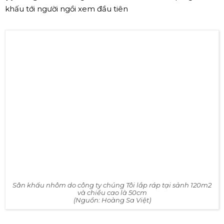
size < 12m2
(3-5m)
12m2
(6-8m)
24m2
(8-10m)
(*)Trong đó:
Khoảng cách là chiều dài từ mép ngoài sân
khấu tới người ngồi xem đầu tiên