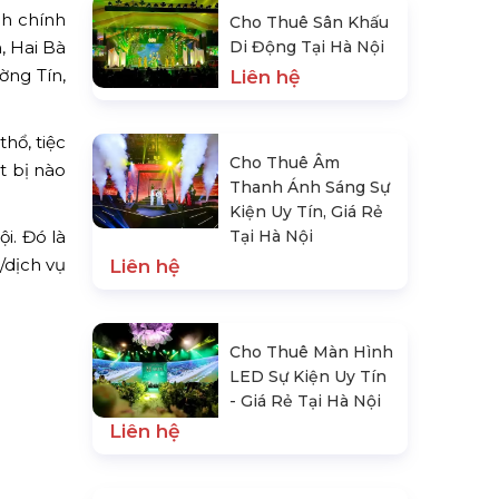
nh chính
Cho Thuê Sân Khấu
, Hai Bà
Di Động Tại Hà Nội
ờng Tín,
Liên hệ
hổ, tiệc
Cho Thuê Âm
t bị nào
Thanh Ánh Sáng Sự
Kiện Uy Tín, Giá Rẻ
i. Đó là
Tại Hà Nội
/dịch vụ
Liên hệ
Cho Thuê Màn Hình
LED Sự Kiện Uy Tín
- Giá Rẻ Tại Hà Nội
Liên hệ