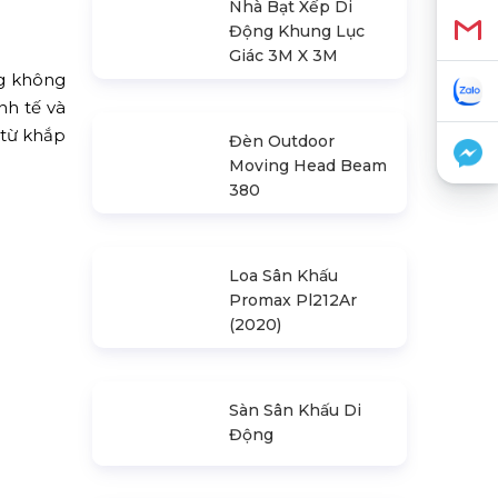
Nhà Bạt Xếp Di
Động Khung Lục
Giác 3M X 3M
Đèn Outdoor
Moving Head Beam
380
ng không
nh tế và
 từ khắp
Loa Sân Khấu
Promax Pl212Ar
(2020)