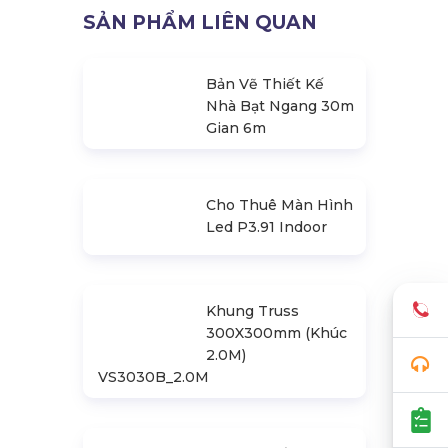
SẢN PHẨM LIÊN QUAN
Bản Vẽ Thiết Kế
Nhà Bạt Ngang 30m
Gian 6m
Cho Thuê Màn Hình
Led P3.91 Indoor
Khung Truss
300X300mm (Khúc
2.0M)
VS3030B_2.0M