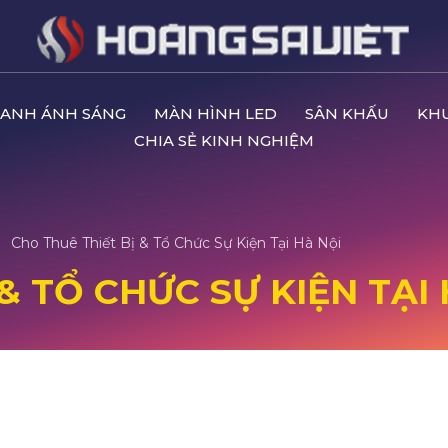
ANH ÁNH SÁNG
MÀN HÌNH LED
SÂN KHẤU
KH
CHIA SẺ KINH NGHIỆM
Cho Thuê Thiết Bị & Tổ Chức Sự Kiện Tại Hà Nội
& TỔ CHỨC SỰ KIỆN TẠI