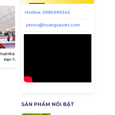
Hotline: 0985999345
yenvo@hoangsaviet.com
10 Lí Do Tại Sao Nên Thuê Thiết Bị
huê Nhà Bạt | Tổ Chức Sự
Sự Kiện Tại Hoàng Sa Việt
Kiện Tại Hà Nội
SẢN PHẨM NỔI BẬT