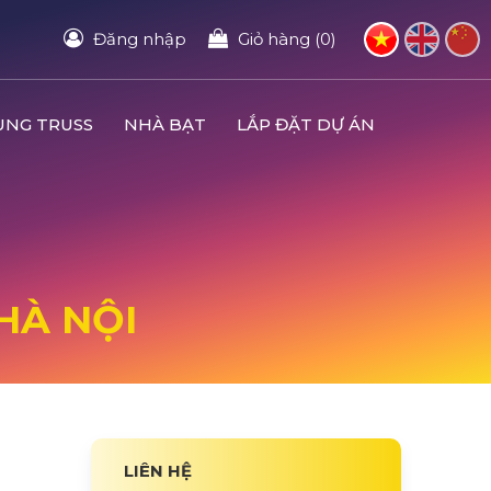
Đăng nhập
Giỏ hàng (0)
UNG TRUSS
NHÀ BẠT
LẮP ĐẶT DỰ ÁN
 HÀ NỘI
LIÊN HỆ