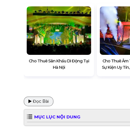
 Hình Led
Cho Thuê Sân Khấu Di Động Tại
Cho Thuê Âm 
tdoor)
Hà Nội
Sự Kiện Uy Tín,
Đọc Bài
MỤC LỤC NỘI DUNG