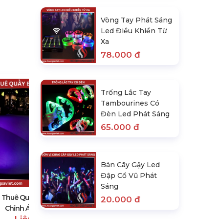
Vòng Tay Phát Sáng
Led Điều Khiển Từ
Xa
78.000 đ
Trống Lắc Tay
Tambourines Có
Đèn Led Phát Sáng
65.000 đ
Ghế Banquet Phủ Khăn Vải, Nơ
Bán Cây Gậy Led
Màu Theo Yêu Cầu
Đập Cổ Vũ Phát
59.000 đ
Sáng
 Thuê Quầy Bar Led Tùy
20.000 đ
Chỉnh Ánh Sáng