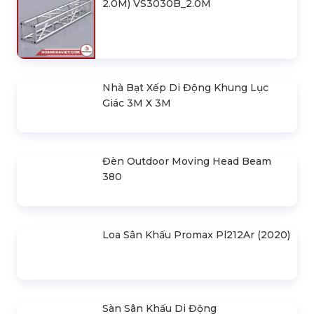
03 Tiêu Chí Cần Quan Tâm Khi Thuê
Thiết Bị Sự Kiện
Liên hệ
SẢN PHẨM LIÊN QUAN
Bản Vẽ Thiết Kế Nhà Bạt Ngang
30m Gian 6m
Cho Thuê Màn Hình Led P3.91
Indoor