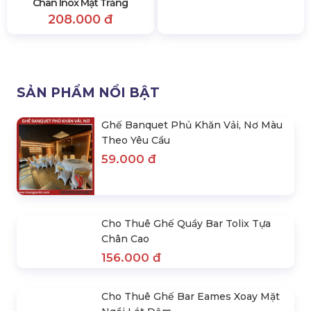
Cho Thuê Bàn Cocktail Trơn
Bàn Cocktail Phủ Khăn Nơ
Chân Inox Mặt Trắng
Màu Xanh, Đỏ, Tím, Vàng
208.000 đ
195.000 đ
SẢN PHẨM NỔI BẬT
Ghế Banquet Phủ Khăn Vải, Nơ Màu
Theo Yêu Cầu
59.000 đ
Cho Thuê Ghế Quầy Bar Tolix Tựa
Chân Cao
156.000 đ