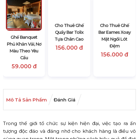
Ghế Banquet
Cho Thuê Ghế
Cho Thuê Ghế
Phủ Khăn Vải, Nơ
Quầy Bar Tolix
Bar Eames Xoay
Màu Theo Yêu
Tựa Chân Cao
Mặt Ngồi Lót
Cầu
Đệm
156.000 đ
59.000 đ
156.000 đ
Mô Tả Sản Phẩm
Đánh Giá
Trong thế giới tổ chức sự kiện hiện đại, việc tạo ra ấn
tượng độc đáo và đáng nhớ cho khách hàng là điều vô
cùng quan trọng. Một trong những cách hiệu quả để đạt