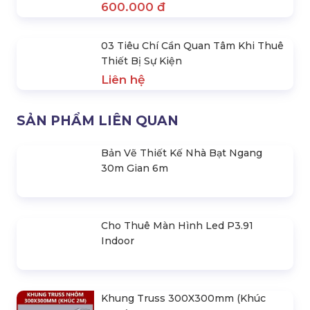
Bán & Cho Thuê Hộp Đèn Cube Led
Làm Ghế Decor
390.000 đ
Bán & Cho Thuê Bàn Quầy Bar Đèn
Led Chân Inox
650.000 đ
Cho Thuê Bàn Và Ghế Led Bar Phát
Sáng Giá Rẻ
600.000 đ