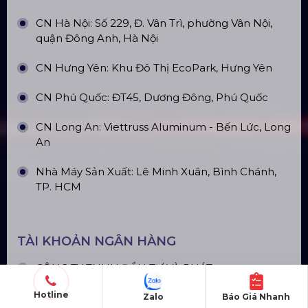
Loa Sân Khấu Promax Pl212Ar (2020)
Sàn Sân Khấu Di Động
Top10 Công Ty Màn Hình Led Uy Tín
Tại Hà Nội
Hotline
Zalo
Báo Giá Nhanh
Top10 Công Ty Màn Hình Led Uy Tín