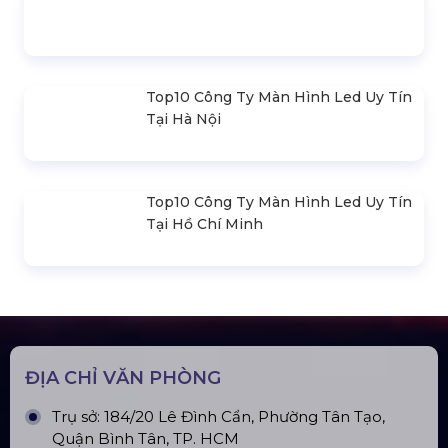
Khung Truss 300X300mm (Khúc
2.0M) VS3030B_2.0M
Nhà Bạt Xếp Di Động Khung Lục
Giác 3M X 3M
Đèn Outdoor Moving Head Beam
380