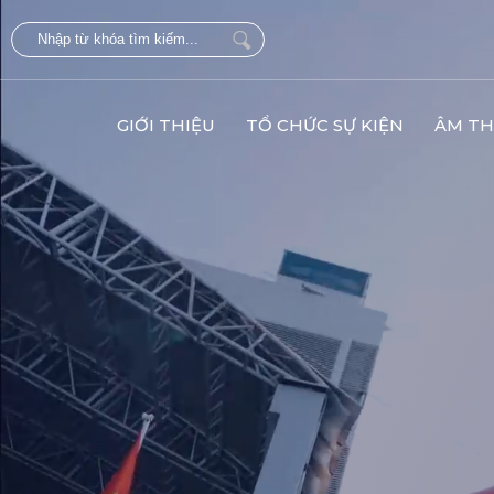
GIỚI THIỆU
TỔ CHỨC SỰ KIỆN
ÂM TH