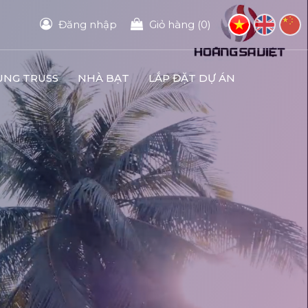
Đăng nhập
Giỏ hàng (0)
UNG TRUSS
NHÀ BẠT
LẮP ĐẶT DỰ ÁN