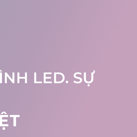
NH LED. SỰ
ỆT