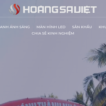
ANH ÁNH SÁNG
MÀN HÌNH LED
SÂN KHẤU
KH
CHIA SẺ KINH NGHIỆM