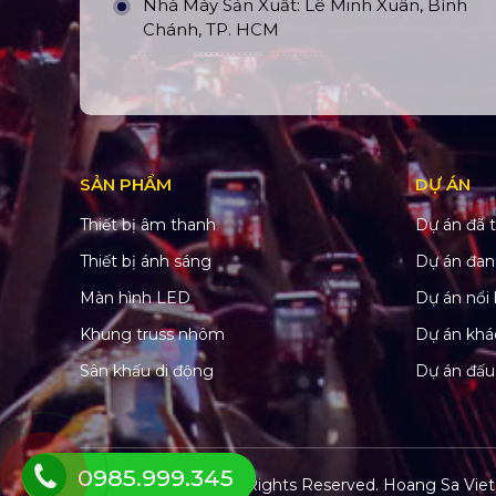
Nhà Máy Sản Xuất: Lê Minh Xuân, Bình
Chánh, TP. HCM
SẢN PHẨM
DỰ ÁN
Thiết bị âm thanh
Dự án đã t
Thiết bị ánh sáng
Dự án đan
Màn hình LED
Dự án nổi 
Khung truss nhôm
Dự án khá
Sân khấu di động
Dự án đấu
0985.999.345
© Copyright 2022. All Rights Reserved.
Hoang Sa Viet