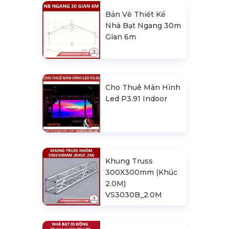
Bản Vẽ Thiết Kế
Nhà Bạt Ngang 30m
Gian 6m
Cho Thuê Màn Hình
Led P3.91 Indoor
Khung Truss
300X300mm (Khúc
2.0M)
VS3030B_2.0M