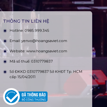
THÔNG TIN LIÊN HỆ
Hotline:
0985.999.345
Email:
yenvo@hoangsaviet.com
Website:
www.hoangsaviet.com
Mã số thuế: 0310779837
Số ĐKKD 0310779837 Sở KHĐT Tp. HCM
cấp 15/04/2011