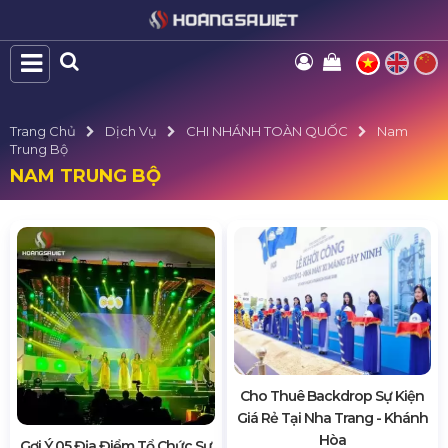
Trang Chủ
Dịch Vụ
CHI NHÁNH TOÀN QUỐC
Nam
Trung Bộ
NAM TRUNG BỘ
Cho Thuê Backdrop Sự Kiện
Giá Rẻ Tại Nha Trang - Khánh
Hòa
Gợi Ý 05 Địa Điểm Tổ Chức Sự