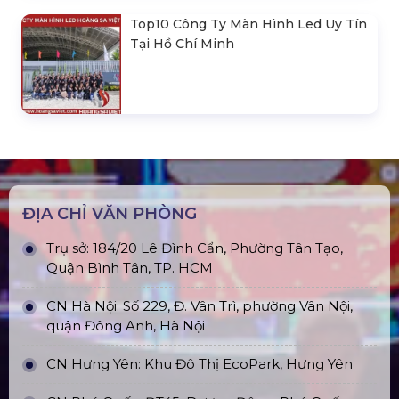
Top10 Công Ty Màn Hình Led Uy Tín
Tại Hồ Chí Minh
ĐỊA CHỈ VĂN PHÒNG
Trụ sở: 184/20 Lê Đình Cẩn, Phường Tân Tạo,
Quận Bình Tân, TP. HCM
CN Hà Nội: Số 229, Đ. Vân Trì, phường Vân Nội,
quận Đông Anh, Hà Nội
CN Hưng Yên: Khu Đô Thị EcoPark, Hưng Yên