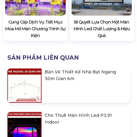
Cung Cấp Dịch Vụ Tiết Mục
Bí Quyết Lựa Chọn Một Màn
Múa Mở Màn Chương Trình Sự
Hình Led Chất Lượng & Hiệu
Kiện
Quả
SẢN PHẨM LIÊN QUAN
Bản Vẽ Thiết Kế Nhà Bạt Ngang
30m Gian 6m
Cho Thuê Màn Hình Led P3.91
Indoor