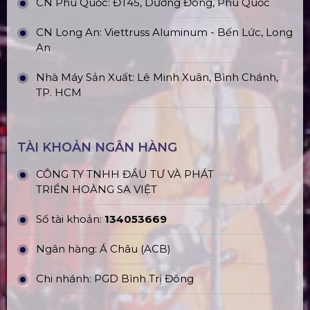
CN Phú Quốc: ĐT45, Dương Đông, Phú Quốc
CN Long An: Viettruss Aluminum - Bến Lức, Long
An
Nhà Máy Sản Xuất: Lê Minh Xuân, Bình Chánh,
TP. HCM
TÀI KHOẢN NGÂN HÀNG
CÔNG TY TNHH ĐẦU TƯ VÀ PHÁT
TRIỂN HOÀNG SA VIỆT
Số tài khoản:
134053669
Ngân hàng: Á Châu (ACB)
Chi nhánh: PGD Bình Trị Đông