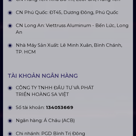
》
SẢN PHẨM LIÊN QUAN
Bản Vẽ Thiết Kế Nhà Bạt Ngang
30m Gian 6m
Cho Thuê Màn Hình Led P3.91
Indoor
Khung Truss 300X300mm (Khúc