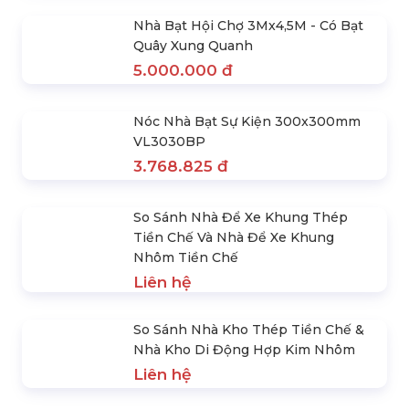
Cho Thuê Dù Che Sự Kiện
Cho Thuê Nhà Bạt Làm Kho
Chuyên Nghiệp
Tạm (Nhà Kho Di Động)
Liên hệ
Liên hệ
Cho Thuê Lều Xếp Di Động
Nhà Bạt Hội Chợ 3Mx4,5M - Có
3mx6m
Bạt Quây Xung Quanh