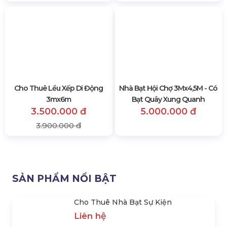
Xưởng Viettruss nơi sản xuất nhà bạt không gian số 1 Tại Việt
Nam
9094 lượt xem
SẢN PHẨM CÙNG LOẠI