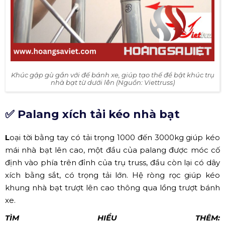
Khúc gập gù gắn với đế bánh xe, giúp tạo thế để bật khúc trụ
nhà bạt từ dưới lên (Nguồn: Viettruss)
✅ Palang xích tải kéo nhà bạt
L
oại tời bằng tay có tải trọng 1000 đến 3000kg giúp kéo
mái nhà bạt lên cao, một đầu của palang được móc cố
định vào phía trên đỉnh của trụ truss, đầu còn lại có dây
xích bằng sắt, có trọng tải lớn. Hệ ròng rọc giúp kéo
khung nhà bạt trượt lên cao thông qua lồng trượt bánh
xe.
TÌM HIỂU THÊM: