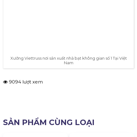
Ngày nay
nhà bạt không gian
được sử dụng ngày càng
phổ biến bởi chức năng và sự tiện lợi, từ sự kiện tới xây
dựng nhà xưởng,... Để được tư vấn kỹ hơn về lắp đặt, mua
hoặc thuê nhà bạt không gian, quý khách hàng vui lòng
qua số hotline của
Hoàng Sa Việt
0985 999 345. Xin cám
ơn!