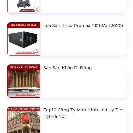
Nhà Bạt Hội Chợ 3Mx4,5M - Có Bạt
Quây Xung Quanh
5.000.000 đ
Nóc Nhà Bạt Sự Kiện 300x300mm
VL3030BP
3.768.825 đ
So Sánh Nhà Để Xe Khung Thép
Tiền Chế Và Nhà Để Xe Khung
Nhôm Tiền Chế
Liên hệ
So Sánh Nhà Kho Thép Tiền Chế &