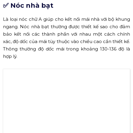
Palang xích tải dạng dòng dọc giúp kéo mái nhà bạt lên cao
(Nguồn: Viettruss)
✅ Nóc nhà bạt
Là loại nóc chữ A giúp cho kết nối mái nhà với bộ khung
ngang. Nóc nhà bạt thường được thiết kế sao cho đảm
bảo kết nối các thành phần với nhau một cách chính
xác, độ dốc của mái tùy thuộc vào chiều cao cần thiết kế.
Thông thường độ dốc mái trong khoảng 130-136 độ là
hợp lý.