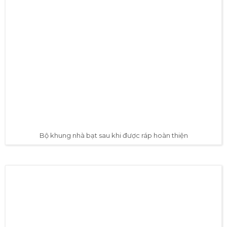
Khúc nối xéo chống xé cho nóc nhà bạt
✅ Khung kéo mái và khung đỡ bạt
che mưa
Khung kèo mái và khung đỡ bạt che mưa kết nối với
nhau tạo thành mái nhà bạt, giúp đỡ tấm bạt không bị
chùn xuống, hoặc bị võng xuống làm đọng nước trên
mái nhà bạt.