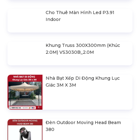
Cho Thuê Dù Che Sự Kiện Chuyên
Nghiệp
Liên hệ
Cho Thuê Nhà Bạt Làm Kho Tạm
(Nhà Kho Di Động)
Liên hệ
Cho Thuê Lều Xếp Di Động 3mx6m
3.500.000 đ