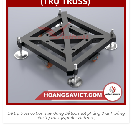
Đế trụ truss có bánh xe, dùng để tạo mặt phẳng thanh bằng
cho trụ truss (Nguồn: Viettruss)