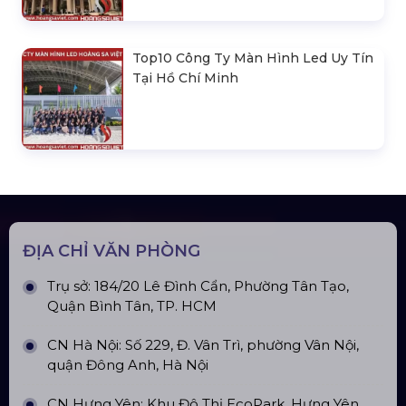
Nhà Kho Di Động Hợp Kim Nhôm
Liên hệ
Nhà Bạt Di Động - Giải Pháp Nhà
Giữ Xe Di Động
Liên hệ
Nhà Bạt Làm Kho Chứa Hàng Tạm 《
Kho Di Động 》
Liên hệ
Nhà Bạt Di Động 《 Giải Pháp Vừa
Sản Xuất, Vừa Cách Ly Tại Nhà Máy