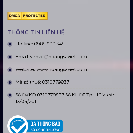
2.0M) VS3030B_2.0M
Nhà Bạt Xếp Di Động Khung Lục
Giác 3M X 3M
Đèn Outdoor Moving Head Beam
380
Loa Sân Khấu Promax Pl212Ar (2020)