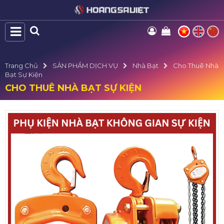
Trang Chủ
SẢN PHẨM DỊCH VỤ
Nhà Bạt
Cho Thuê Nhà
Bạt Sự Kiện
CHO THUÊ NHÀ BẠT SỰ KIỆN