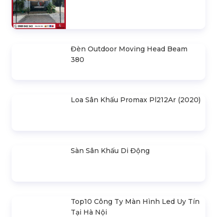
Nhà Bạt Di Động Hợp Kim Nhôm-
Khung Lục Giác 3X3M
2.880.000 đ
Nhà Lều Di Động Khung Lục Giác -
Bạt Quây 3X4,5M
3.520.000 đ
Nhà Bạt Lắp Ghép Di Động Khung
Thép 3Mx3M
1.500.000 đ
SẢN PHẨM LIÊN QUAN