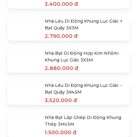
(Hexgon- White) Nhà Lều Rút Khung
Lục Giác 3Mx3M
1.890.000 đ
Nhà Bạt Lắp Ghép Di Động Khung
Thép 3X4.5M
2.120.000 đ
Nhà Bạt Xếp 3X6M Chân Thép | Cho
Thuê Lều Bánh Ú
3.720.000 đ