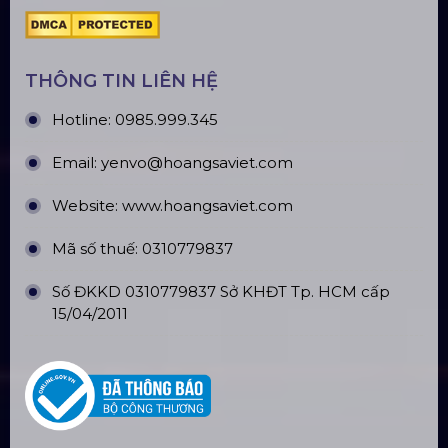
Top10 Công Ty Màn Hình Led Uy Tín
Tại Hà Nội
Top10 Công Ty Màn Hình Led Uy Tín
Tại Hồ Chí Minh