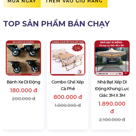
MUA NGAY
THÊM VÀO GIỎ HÀNG
TOP SẢN PHẨM BÁN CHẠY
Bánh Xe Di Động
Combo Ghế Xếp
Nhà Bạt Xếp Di
Cà Phê
Động Khung Lục
180.000 đ
Giác 3M X 3M
800.000 đ
200.000 đ
1.890.000
1.000.000 đ
đ
2.100.000 đ