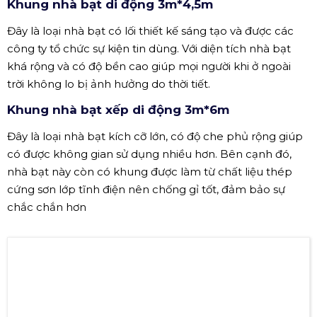
giằng nên giúp khung trở nên chắc chắn hơn.
Phần mái che của nhà bạt đa dạng, có thể được làm từ
chất liệu vải bạt polyester 2 lớp dày hoặc vải,… có thể
cản nhiệt và ánh nắng hiệu quả.
Khung nhà bạt di động 3m*4,5m
Đây là loại nhà bạt có lối thiết kế sáng tạo và được các
công ty tổ chức sự kiện tin dùng. Với diện tích nhà bạt
khá rộng và có độ bền cao giúp mọi người khi ở ngoài
trời không lo bị ảnh hưởng do thời tiết.
Khung nhà bạt xếp di động 3m*6m
Đây là loại nhà bạt kích cỡ lớn, có độ che phủ rộng giúp
có được không gian sử dụng nhiều hơn. Bên cạnh đó,
nhà bạt này còn có khung được làm từ chất liệu thép
cứng sơn lớp tĩnh điện nên chống gỉ tốt, đảm bảo sự
chắc chắn hơn