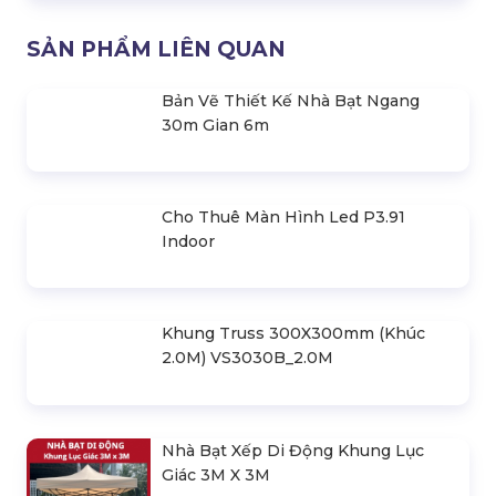
Nhà Lều Di Động Khung Lục Giác
Mái Xanh Lá 3X3M
1.890.000 đ
Combo Trọn Bộ Nhà Lều & Bạt Quây
4 Mặt 3Mx3M
3.400.000 đ
Nhà Lều Di Động Khung Lục Giác +
Bạt Quây 3X3M
2.790.000 đ