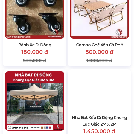
Dịch vụ may gia công, in ấn theo yêu cầu - Hoàng Sa Việt
Đặt Hàng In Ấn, May Gia Công Nhà Bạt Xếp Tại Đây
2538 lượt xem
SẢN PHẨM CÙNG LOẠI