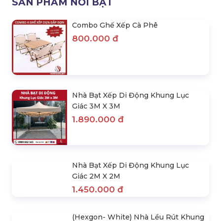
1.890.000 đ
1.450.000 đ
2.100.000 đ
1.600.000 đ
(Hexgon- White) Nhà Lều Rút
Nhà Bạt Lắp Ghép Di Động
Khung Lục Giác 3Mx3M
Khung Thép 3X4.5M
1.890.000 đ
2.120.000 đ
2.100.000 đ