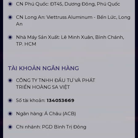
Nhà Bạt Xếp Di Động Khung Lục
Giác 3M X 3M
Đèn Outdoor Moving Head Beam
380
Loa Sân Khấu Promax Pl212Ar (2020)
Sàn Sân Khấu Di Động