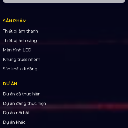
ĐỊA CHỈ VĂN PHÒNG
Trụ sở: 184/20 Lê Đình Cẩn, Phường Tân Tạo,
Quận Bình Tân, TP. HCM
CN Hà Nội: Số 229, Đ. Vân Trì, phường Vân Nội,
quận Đông Anh, Hà Nội
CN Hưng Yên: Khu Đô Thị EcoPark, Hưng Yên
CN Phú Quốc: ĐT45, Dương Đông, Phú Quốc
CN Long An: Viettruss Aluminum - Bến Lức, Long
An
Nhà Máy Sản Xuất: Lê Minh Xuân, Bình Chánh,
TP. HCM