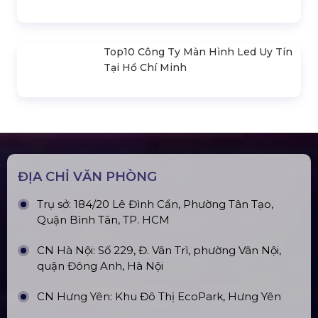
Bản Vẽ Thiết Kế Nhà Bạt Ngang
30m Gian 6m
Cho Thuê Màn Hình Led P3.91
Indoor
Khung Truss 300X300mm (Khúc
2.0M) VS3030B_2.0M