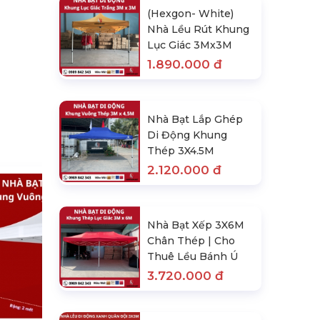
(Hexgon- White)
Nhà Lều Rút Khung
Lục Giác 3Mx3M
1.890.000 đ
Nhà Bạt Lắp Ghép
Di Động Khung
Thép 3X4.5M
2.120.000 đ
Nhà Bạt Xếp 3X6M
Chân Thép | Cho
Thuê Lều Bánh Ú
3.720.000 đ
(Hexgon- White) Nhà Lều Rút
Khung Lục Giác 3Mx3M