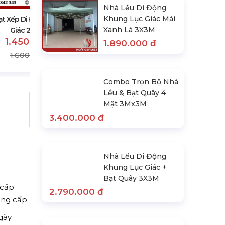
1.890.000 đ
Nhà Lều Di Động
2.100.000 đ
Khung Lục Giác Mái
ạt Xếp Di Động Khung Lục
Xanh Lá 3X3M
Giác 2M X 2M
1.450.000 đ
1.890.000 đ
1.600.000 đ
Combo Trọn Bộ Nhà
Lều & Bạt Quây 4
Mặt 3Mx3M
3.400.000 đ
Nhà Lều Di Động
Khung Lục Giác +
Bạt Quây 3X3M
 cấp
2.790.000 đ
ung cấp.
gày.