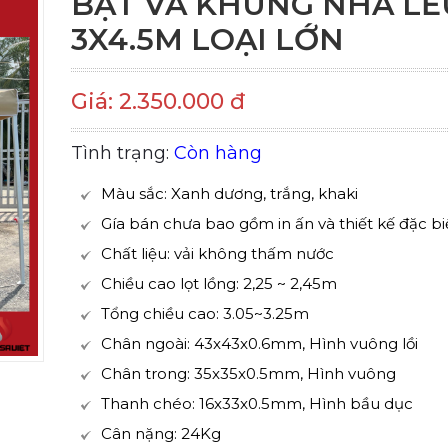
BẠT VÀ KHUNG NHÀ LỀ
3X4.5M LOẠI LỚN
Giá: 2.350.000 đ
Tình trạng:
Còn hàng
Màu sắc: Xanh dương, trắng, khaki
Gía bán chưa bao gồm in ấn và thiết kế đặc bi
Chất liệu: vải không thấm nước
Chiều cao lọt lồng: 2,25 ~ 2,45m
Tổng chiều cao: 3.05~3.25m
Chân ngoài: 43x43x0.6mm, Hình vuông lồi
Chân trong: 35x35x0.5mm, Hình vuông
Thanh chéo: 16x33x0.5mm, Hình bầu dục
Cân nặng: 24Kg