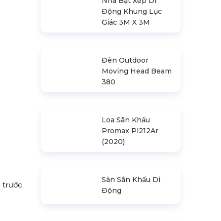
Nhà Bạt Xếp Di
Động Khung Lục
Giác 3M X 3M
Đèn Outdoor
Moving Head Beam
380
Loa Sân Khấu
Promax Pl212Ar
(2020)
Sàn Sân Khấu Di
Động