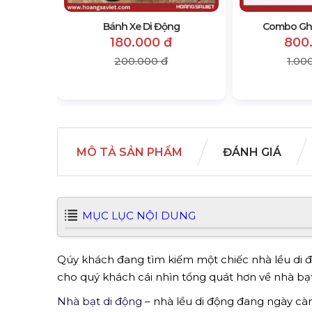
đ
Bánh Xe Di Động
Combo Ghế
180.000 đ
800
200.000 đ
1.00
MÔ TẢ SẢN PHẨM
ĐÁNH GIÁ
MỤC LỤC NỘI DUNG
Qúy khách đang tìm kiếm một chiếc nhà lều di đ
cho quý khách cái nhìn tổng quát hơn về nhà bạt
Nhà bạt di động
– nhà lều di động đang ngày cà