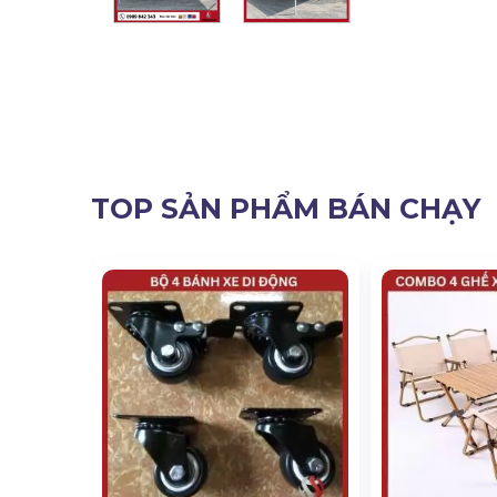
TOP SẢN PHẨM BÁN CHẠY
ộng Khung