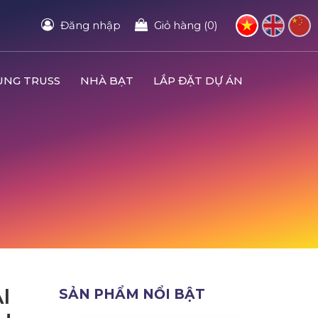
Đăng nhập
Giỏ hàng (0)
UNG TRUSS
NHÀ BẠT
LẮP ĐẶT DỰ ÁN
I
SẢN PHẨM NỔI BẬT