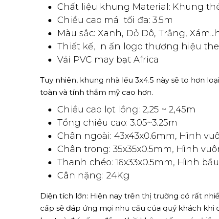
Nhà lều - sản phẩm nhiều
ĐẶC ĐIỂM CỦA NHÀ LỀU LOẠI 
Khung nhà lều loại lớn 3x4.5m mang đặc điểm của
đó.
Kích thước mở rộng Unfold size: n
Chất liệu khung Material: Khung thé
Chiều cao mái tối đa: 3.5m
Màu sắc: Xanh, Đỏ Đô, Trắng, Xám...
Thiết kế, in ấn logo thương hiệu th
Vải PVC may bạt Africa
Tuy nhiên, khung nhà lều 3x4.5 này sẽ to hơn lo