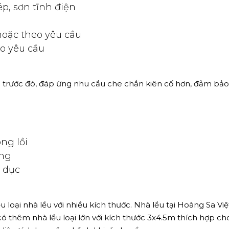
 Khách hàng quan tâm (Nguồn: Hoàng Sa Việt)
LỚN 3X4.5M
 nhà lều di động 3x4.5 mà công ty Hoàng Sa Việt giới thiệu
gang 4.5m và rộng 3m
p, sơn tĩnh điện
hoặc theo yêu cầu
eo yêu cầu
ại trước đó, đáp ứng nhu cầu che chắn kiên cố hơn, đảm bảo