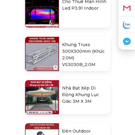
Cho Thuê Màn Hình
Led P3.91 Indoor
Khung Truss
300X300mm (Khúc
2.0M)
VS3030B_2.0M
Nhà Bạt Xếp Di
Động Khung Lục
Giác 3M X 3M
Đèn Outdoor