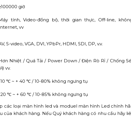
≥100000 giờ
Máy tính, Video-đồng bộ, thời gian thực, Off-line, khôn
Internet, vv
AV, S-video, VGA, DVI, YPbPr, HDMI, SDI, DP, v.v.
Hơn Nhiệt / Quá Tải / Power Down / Điện Rò Rỉ / Chống S
Vệ vv.
-10 ℃ ~ + 40 ℃ / 10-80% không ngưng tụ
-20 ℃ ~ + 60 ℃ / 10-85% không ngưng tụ
ấp các loại màn hình led và moduel màn hình Led chính hã
ầu của khách hàng. Nếu Quý khách hàng có nhu cầu hãy liê