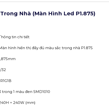
 Trong Nhà (Màn Hình Led P1.875)
Thông tin chi tiết
Màn hình hiển thị đầy đủ màu sắc trong nhà P1.875
1,875mm
1/32
1R1G1B
3 trong 1 màu đen SMD1010
240H × 240W (mm)