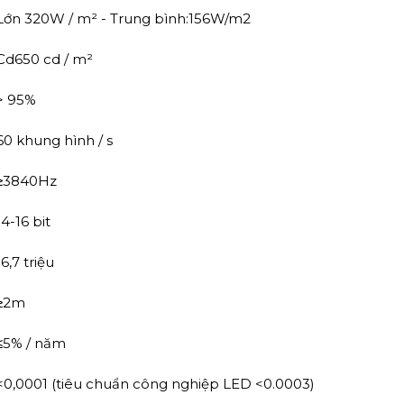
Lớn 320W / m² - Trung bình:156W/m2
Cd650 cd / m²
> 95%
60 khung hình / s
≥3840Hz
14-16 bit
16,7 triệu
≥2m
≤5% / năm
<0,0001 (tiêu chuẩn công nghiệp LED <0.0003)