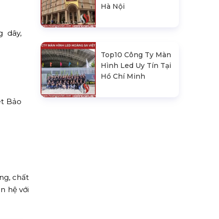
Hà Nội
g dây,
Top10 Công Ty Màn
Hình Led Uy Tín Tại
Hồ Chí Minh
ét Bảo
ng, chất
n hệ với