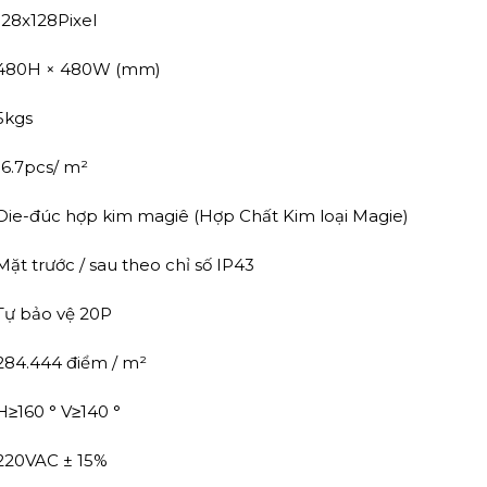
128x128Pixel
480H × 480W (mm)
5kgs
16.7pcs/ m²
Die-đúc hợp kim magiê (Hợp Chất Kim loại Magie)
Mặt trước / sau theo chỉ số IP43
Tự bảo vệ 20P
284.444 điểm / m²
H≥160 ° V≥140 °
220VAC ± 15%