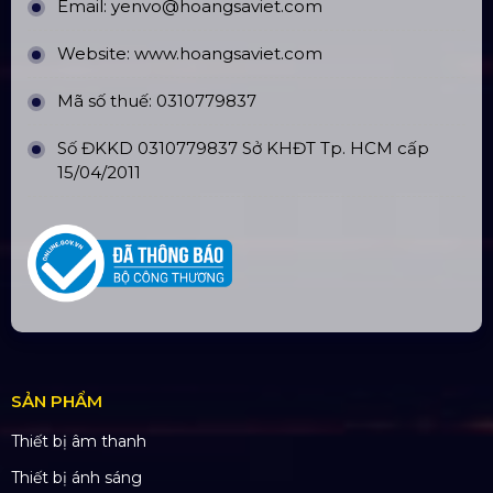
An
Nhà Máy Sản Xuất: Lê Minh Xuân, Bình Chánh,
TP. HCM
TÀI KHOẢN NGÂN HÀNG
CÔNG TY TNHH ĐẦU TƯ VÀ PHÁT
TRIỂN HOÀNG SA VIỆT
Số tài khoản:
134053669
Ngân hàng: Á Châu (ACB)
Chi nhánh: PGD Bình Trị Đông