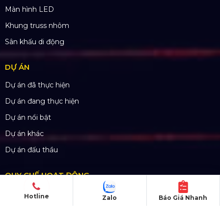
THÔNG TIN LIÊN HỆ
Hotline:
0985.999.345
Email:
yenvo@hoangsaviet.com
Website:
www.hoangsaviet.com
Mã số thuế: 0310779837
Số ĐKKD 0310779837 Sở KHĐT Tp. HCM cấp
15/04/2011
Hotline
Zalo
Báo Giá Nhanh