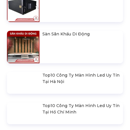
Khung Truss 300X300mm (Khúc
2.0M) VS3030B_2.0M
Nhà Bạt Xếp Di Động Khung Lục
Giác 3M X 3M
Đèn Outdoor Moving Head Beam
380
Loa Sân Khấu Promax Pl212Ar (2020)