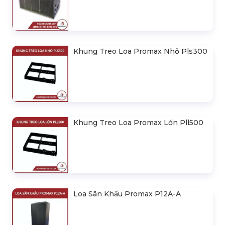
Loa Promax Dla-3508A
Loa Array D-11A (Active 3Way)
Loa Sub Dx-218A (Củ Loa Faitalpro)