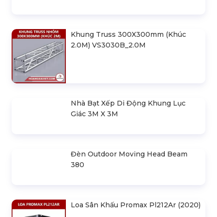
SẢN PHẨM LIÊN QUAN
Bản Vẽ Thiết Kế Nhà Bạt Ngang
30m Gian 6m
Cho Thuê Màn Hình Led P3.91
Indoor