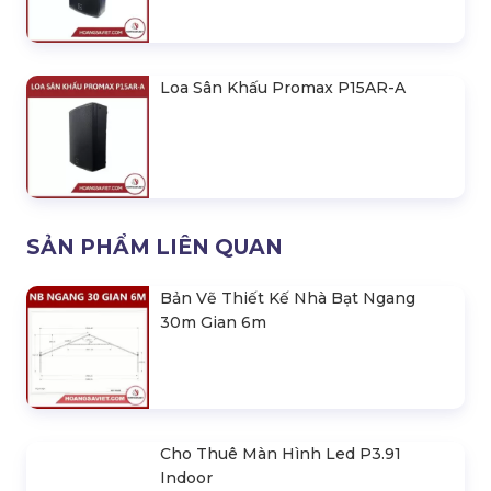
Khung Treo Loa Promax Nhỏ Pls300
Khung Treo Loa Promax Lớn Pll500
Loa Sân Khấu Promax P12A-A
Loa Sân Khấu Promax P15AR-A