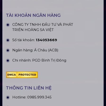
ĐỊA CHỈ VĂN PHÒNG
Trụ sở: 184/20 Lê Đình Cẩn, Phường Tân Tạo,
Quận Bình Tân, TP. HCM
CN Hà Nội: Số 229, Đ. Vân Trì, phường Vân Nội,
quận Đông Anh, Hà Nội
CN Hưng Yên: Khu Đô Thị EcoPark, Hưng Yên
CN Phú Quốc: ĐT45, Dương Đông, Phú Quốc
CN Long An: Viettruss Aluminum - Bến Lức, Long