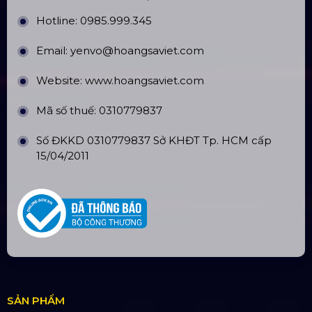
Top10 Công Ty Màn Hình Led Uy Tín
Tại Hồ Chí Minh
ĐỊA CHỈ VĂN PHÒNG
Trụ sở: 184/20 Lê Đình Cẩn, Phường Tân Tạo,
Quận Bình Tân, TP. HCM
CN Hà Nội: Số 229, Đ. Vân Trì, phường Vân Nội,
quận Đông Anh, Hà Nội