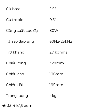
✔ Thông số kỹ thuật của Loa Behringer
CE500A-BK
Loại
Loa active (liền công suất)
Củ bass
5.5”
Củ treble
0.5”
Công suất cực đại
80W
Tần số đáp ứng
60Hz-23kHz
Trở kháng
27 kohms
Chiều rộng
320mm
Chiều cao
196mm