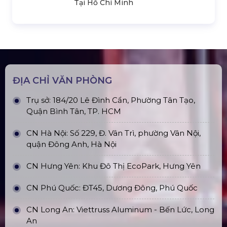
Cho Thuê Màn Hình Led P3.91
Indoor
Khung Truss 300X300mm (Khúc
2.0M) VS3030B_2.0M
Nhà Bạt Xếp Di Động Khung Lục
Giác 3M X 3M
Đèn Outdoor Moving Head Beam