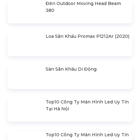
Loa Behringer Kxd12
SẢN PHẨM LIÊN QUAN
Bản Vẽ Thiết Kế Nhà Bạt Ngang
30m Gian 6m