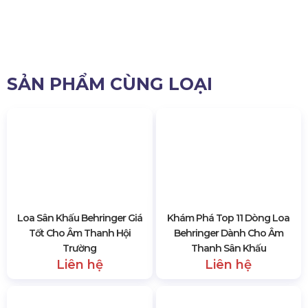
Chiều dài
195mm
Trọng lượng
4kg
3314 lượt xem
SẢN PHẨM CÙNG LOẠI