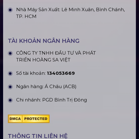
380
Loa Sân Khấu Promax Pl212Ar (2020)
Sàn Sân Khấu Di Động
Top10 Công Ty Màn Hình Led Uy Tín
Tại Hà Nội