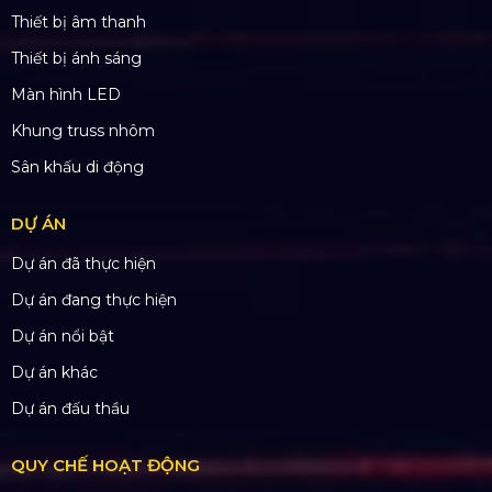
CN Hưng Yên: Khu Đô Thị EcoPark, Hưng Yên
CN Phú Quốc: ĐT45, Dương Đông, Phú Quốc
CN Long An: Viettruss Aluminum - Bến Lức, Long
An
Nhà Máy Sản Xuất: Lê Minh Xuân, Bình Chánh,
TP. HCM
TÀI KHOẢN NGÂN HÀNG
CÔNG TY TNHH ĐẦU TƯ VÀ PHÁT
TRIỂN HOÀNG SA VIỆT
Số tài khoản:
134053669
Ngân hàng: Á Châu (ACB)