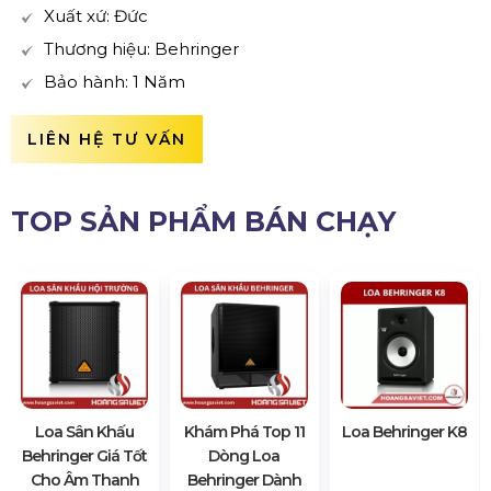
Xuất xứ: Đức
Thương hiệu: Behringer
Bảo hành: 1 Năm
LIÊN HỆ TƯ VẤN
TOP SẢN PHẨM BÁN CHẠY
Loa Sân Khấu
Khám Phá Top 11
Loa Behringer K8
Behringer Giá Tốt
Dòng Loa
Cho Âm Thanh
Behringer Dành