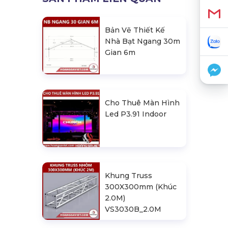
Bản Vẽ Thiết Kế
Nhà Bạt Ngang 30m
Gian 6m
Cho Thuê Màn Hình
Led P3.91 Indoor
Khung Truss
300X300mm (Khúc
2.0M)
VS3030B_2.0M