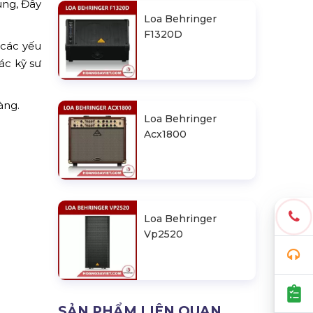
ùng, Đây
Loa Behringer
F1320D
 các yếu
ác kỹ sư
àng.
Loa Behringer
Acx1800
Loa Behringer
Vp2520
SẢN PHẨM LIÊN QUAN