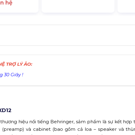
ên hệ
Ệ TRỢ LÝ ẢO:
g 30 Giây !
XD12
 thương hiệu nổi tiếng Behringer, sảm phẩm là sự kết hợp t
u (preamp) và cabinet (bao gồm cả loa – speaker và thù