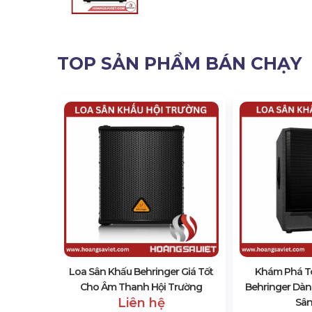
TOP SẢN PHẨM BÁN CHẠY
030A
Loa Sân Khấu Behringer Giá Tốt
Khám Phá To
Cho Âm Thanh Hội Trường
Behringer Dà
Liên hệ
Sân