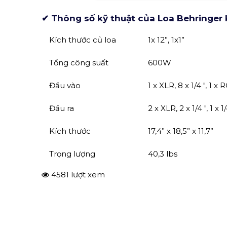
✔ Thông số kỹ thuật của Loa Behringer
Kích thước củ loa
1x 12”, 1x1”
Tổng công suất
600W
Đầu vào
1 x XLR, 8 x 1/4 ", 1 
Đầu ra
2 x XLR, 2 x 1/4 ", 1 x 
Kích thước
17,4” x 18,5” x 11,7”
Trọng lượng
40,3 lbs
4581 lượt xem