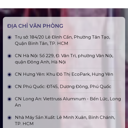
Khung Truss 300X300mm (Khúc
2.0M) VS3030B_2.0M
Nhà Bạt Xếp Di Động Khung Lục
Giác 3M X 3M
Đèn Outdoor Moving Head Beam
380