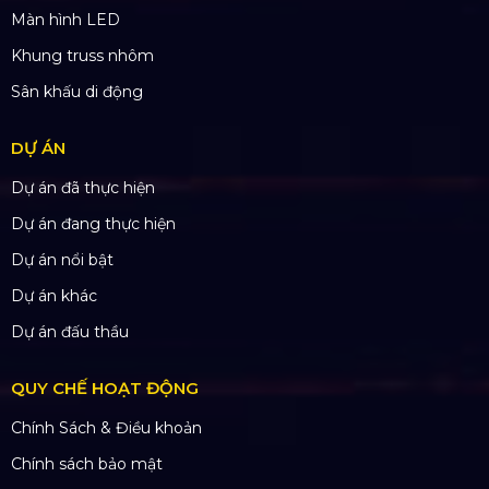
CN Hưng Yên: Khu Đô Thị EcoPark, Hưng Yên
CN Phú Quốc: ĐT45, Dương Đông, Phú Quốc
CN Long An: Viettruss Aluminum - Bến Lức, Long
An
Nhà Máy Sản Xuất: Lê Minh Xuân, Bình Chánh,
TP. HCM
TÀI KHOẢN NGÂN HÀNG
CÔNG TY TNHH ĐẦU TƯ VÀ PHÁT
TRIỂN HOÀNG SA VIỆT
Số tài khoản:
134053669
Ngân hàng: Á Châu (ACB)
Chi nhánh: PGD Bình Trị Đông