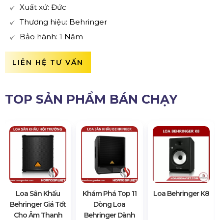
Xuất xứ: Đức
Thương hiệu: Behringer
Bảo hành: 1 Năm
LIÊN HỆ TƯ VẤN
TOP SẢN PHẨM BÁN CHẠY
Loa Sân Khấu
Khám Phá Top 11
Loa Behringer K8
Behringer Giá Tốt
Dòng Loa
Cho Âm Thanh
Behringer Dành