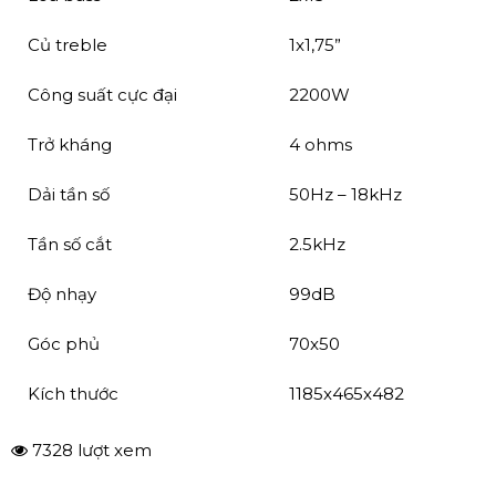
Loa Behringer B2520 Pro
✔ Thông số kỹ thuật của Loa Behringer B2520 Pro
Loa bass
2x15”
Củ treble
1x1,75”
Công suất cực đại
2200W
Trở kháng
4 ohms
Dải tần số
50Hz – 18kHz
Tần số cắt
2.5kHz
Độ nhạy
99dB
Góc phủ
70x50