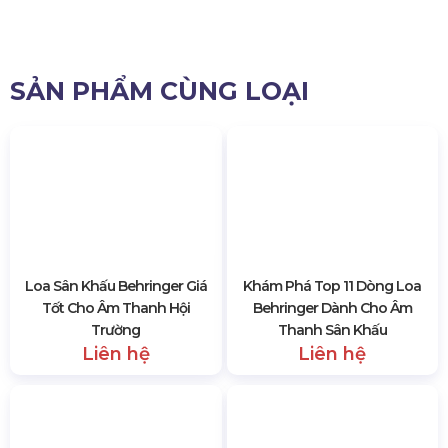
Kích thước
1185x465x482
7328 lượt xem
SẢN PHẨM CÙNG LOẠI