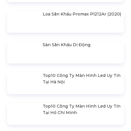
Loa Behringer Kxd12
SẢN PHẨM LIÊN QUAN
Bản Vẽ Thiết Kế Nhà Bạt Ngang
30m Gian 6m
Cho Thuê Màn Hình Led P3.91
Indoor