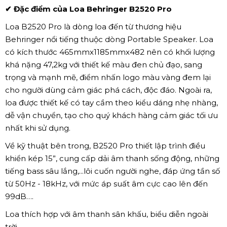
✔ Đặc điểm của Loa Behringer B2520 Pro
Loa B2520 Pro là dòng loa đến từ thương hiệu
Behringer nổi tiếng thuộc dòng Portable Speaker. Loa
có kích thước 465mmx1185mmx482 nên có khối lượng
khá nặng 47,2kg với thiết kế màu đen chủ đạo, sang
trọng và mạnh mẽ, điểm nhấn logo màu vàng đem lại
cho người dùng cảm giác phá cách, độc đáo. Ngoài ra,
loa được thiết kế có tay cầm theo kiểu dáng nhẹ nhàng,
dễ vận chuyển, tạo cho quý khách hàng cảm giác tối ưu
nhất khi sử dụng.
Về kỹ thuật bên trong, B2520 Pro thiết lập trình điều
khiển kép 15”, cung cấp dải âm thanh sống động, những
tiếng bass sâu lắng,...lôi cuốn người nghe, đáp ứng tần số
từ 50Hz - 18kHz, với mức áp suất âm cực cao lên đến
99dB….
Loa thích hợp với âm thanh sân khấu, biểu diễn ngoài
trời,...