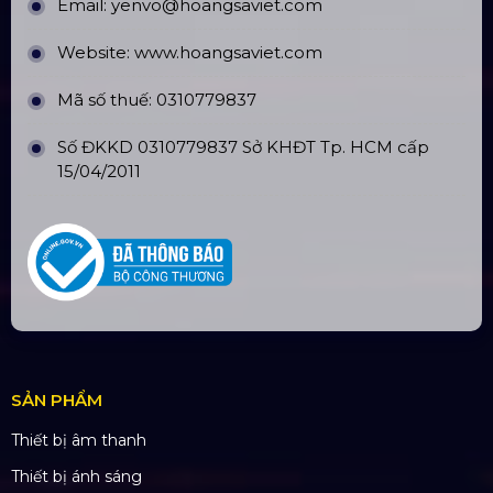
Top10 Công Ty Màn Hình Led Uy Tín
Tại Hồ Chí Minh
ĐỊA CHỈ VĂN PHÒNG
Trụ sở: 184/20 Lê Đình Cẩn, Phường Tân Tạo,
Quận Bình Tân, TP. HCM
CN Hà Nội: Số 229, Đ. Vân Trì, phường Vân Nội,
quận Đông Anh, Hà Nội