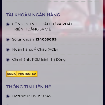
Loa Sân Khấu Promax Pl212Ar (2020)
Sàn Sân Khấu Di Động
Top10 Công Ty Màn Hình Led Uy Tín
Tại Hà Nội